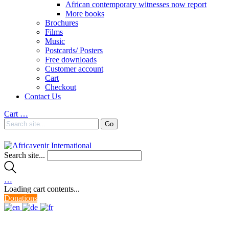
African contemporary witnesses now report
More books
Brochures
Films
Music
Postcards/ Posters
Free downloads
Customer account
Cart
Checkout
Contact Us
Cart
…
Search site...
…
Loading cart contents...
Donations