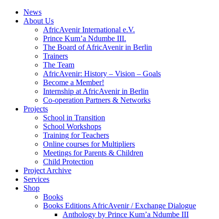
News
About Us
AfricAvenir International e.V.
Prince Kum’a Ndumbe III.
The Board of AfricAvenir in Berlin
Trainers
The Team
AfricAvenir: History – Vision – Goals
Become a Member!
Internship at AfricAvenir in Berlin
Co-operation Partners & Networks
Projects
School in Transition
School Workshops
Training for Teachers
Online courses for Multipliers
Meetings for Parents & Children
Child Protection
Project Archive
Services
Shop
Books
Books Editions AfricAvenir / Exchange Dialogue
Anthology by Prince Kum’a Ndumbe III