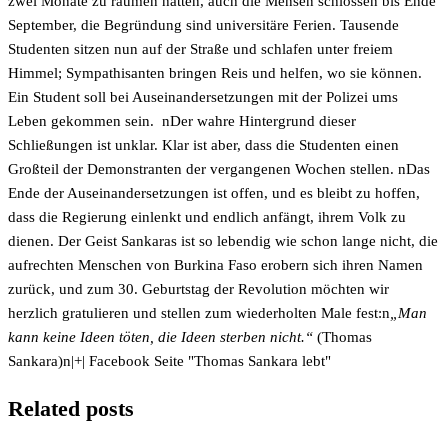
zwei Monate zu räumen hätten, auch die Mensen schlössen bis Ende
September, die Begründung sind universitäre Ferien. Tausende
Studenten sitzen nun auf der Straße und schlafen unter freiem
Himmel; Sympathisanten bringen Reis und helfen, wo sie können.
Ein Student soll bei Auseinandersetzungen mit der Polizei ums
Leben gekommen sein. nDer wahre Hintergrund dieser
Schließungen ist unklar. Klar ist aber, dass die Studenten einen
Großteil der Demonstranten der vergangenen Wochen stellen. nDas
Ende der Auseinandersetzungen ist offen, und es bleibt zu hoffen,
dass die Regierung einlenkt und endlich anfängt, ihrem Volk zu
dienen. Der Geist Sankaras ist so lebendig wie schon lange nicht, die
aufrechten Menschen von Burkina Faso erobern sich ihren Namen
zurück, und zum 30. Geburtstag der Revolution möchten wir
herzlich gratulieren und stellen zum wiederholten Male fest:n
„Man
kann keine Ideen töten, die Ideen sterben nicht.“
(Thomas
Sankara)n
|+| Facebook Seite "Thomas Sankara lebt"
Related posts