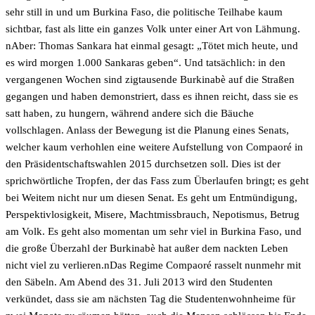
sehr still in und um Burkina Faso, die politische Teilhabe kaum
sichtbar, fast als litte ein ganzes Volk unter einer Art von Lähmung.
nAber: Thomas Sankara hat einmal gesagt: „Tötet mich heute, und
es wird morgen 1.000 Sankaras geben“. Und tatsächlich: in den
vergangenen Wochen sind zigtausende Burkinabè auf die Straßen
gegangen und haben demonstriert, dass es ihnen reicht, dass sie es
satt haben, zu hungern, während andere sich die Bäuche
vollschlagen. Anlass der Bewegung ist die Planung eines Senats,
welcher kaum verhohlen eine weitere Aufstellung von Compaoré in
den Präsidentschaftswahlen 2015 durchsetzen soll. Dies ist der
sprichwörtliche Tropfen, der das Fass zum Überlaufen bringt; es geht
bei Weitem nicht nur um diesen Senat. Es geht um Entmündigung,
Perspektivlosigkeit, Misere, Machtmissbrauch, Nepotismus, Betrug
am Volk. Es geht also momentan um sehr viel in Burkina Faso, und
die große Überzahl der Burkinabè hat außer dem nackten Leben
nicht viel zu verlieren.nDas Regime Compaoré rasselt nunmehr mit
den Säbeln. Am Abend des 31. Juli 2013 wird den Studenten
verkündet, dass sie am nächsten Tag die Studentenwohnheime für