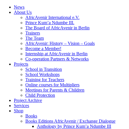
News
About Us
AfricAvenir International e.V.
Prince Kum’a Ndumbe III.
The Board of AfricAvenir in Berlin
Trainers
The Team
AfricAvenir: History – Vision – Goals
Become a Member!
Internship at AfricAvenir in Berlin
Co-operation Partners & Networks
Projects
School in Transition
School Workshops
Training for Teachers
Online courses for Multipliers
Meetings for Parents & Children
Child Protection
Project Archive
Services
Shop
Books
Books Editions AfricAvenir / Exchange Dialogue
Anthology by Prince Kum’a Ndumbe III