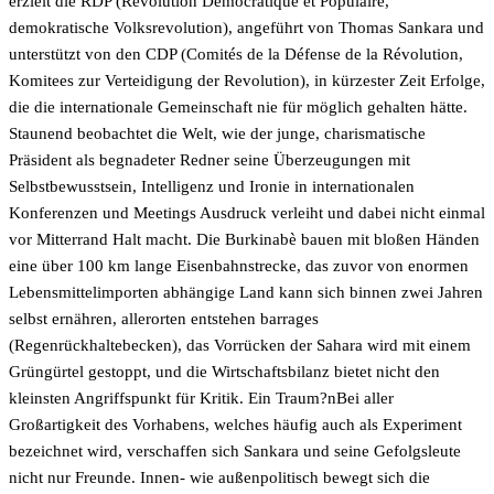
erzielt die RDP (Révolution Démocratique et Populaire,
demokratische Volksrevolution), angeführt von Thomas Sankara und
unterstützt von den CDP (Comités de la Défense de la Révolution,
Komitees zur Verteidigung der Revolution), in kürzester Zeit Erfolge,
die die internationale Gemeinschaft nie für möglich gehalten hätte.
Staunend beobachtet die Welt, wie der junge, charismatische
Präsident als begnadeter Redner seine Überzeugungen mit
Selbstbewusstsein, Intelligenz und Ironie in internationalen
Konferenzen und Meetings Ausdruck verleiht und dabei nicht einmal
vor Mitterrand Halt macht. Die Burkinabè bauen mit bloßen Händen
eine über 100 km lange Eisenbahnstrecke, das zuvor von enormen
Lebensmittelimporten abhängige Land kann sich binnen zwei Jahren
selbst ernähren, allerorten entstehen barrages
(Regenrückhaltebecken), das Vorrücken der Sahara wird mit einem
Grüngürtel gestoppt, und die Wirtschaftsbilanz bietet nicht den
kleinsten Angriffspunkt für Kritik. Ein Traum?nBei aller
Großartigkeit des Vorhabens, welches häufig auch als Experiment
bezeichnet wird, verschaffen sich Sankara und seine Gefolgsleute
nicht nur Freunde. Innen- wie außenpolitisch bewegt sich die