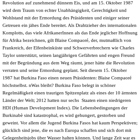
Revolution auf zunehmend dünnem Eis, und am 15. Oktober 1987
wird dem Traum von echter Unabhängigkeit, Gerechtigkeit und
Wohlstand mit der Ermordung des Präsidenten und einiger seiner
Getreuen ein jähes Ende bereitet. Als Drahtzieher des internationalen
Komplotts, das viele AfrikanerInnen als das Ende jeglicher Hoffnung
für Afrika bezeichnen, gilt Blaise Compaoré, der, mutmaßlich von
Frankreich, der Elfenbeinküste und Schwerverbrechern wie Charles
Taylor unterstützt, seinen langjährigen Gefährten und engen Freund
mit der Begründung aus dem Weg räumt, jener hätte die Revolution
verraten und seine Ermordung geplant. Seit diesem 15. Oktober
1987 hat Burkina Faso einen neuen Präsidenten: Blaise Compaoré
höchstselbst. nWas bleibt? Burkina Faso belegt in schöner
Regelmäßigkeit einen traurigen Spitzenplatz als eines der 10 ärmsten
Länder der Welt; 2012 hatten nur sechs Staaten einen niedrigeren
HDI (Human Development Index). Die Lebensbedingungen der
Burkinabè sind katastrophal, es wird gehungert, gestorben und
geweint. Vor allem die Jugend Burkina Fasos hat kaum Perspektiven;
glücklich sind jene, die es nach Europa schaffen und sich dort mit
Gelegenheitsjobs über Wasser halten können. Und lange Zeit war es