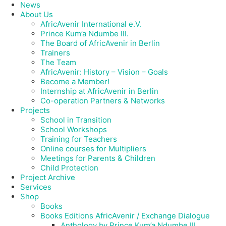
News
About Us
AfricAvenir International e.V.
Prince Kum’a Ndumbe III.
The Board of AfricAvenir in Berlin
Trainers
The Team
AfricAvenir: History – Vision – Goals
Become a Member!
Internship at AfricAvenir in Berlin
Co-operation Partners & Networks
Projects
School in Transition
School Workshops
Training for Teachers
Online courses for Multipliers
Meetings for Parents & Children
Child Protection
Project Archive
Services
Shop
Books
Books Editions AfricAvenir / Exchange Dialogue
Anthology by Prince Kum’a Ndumbe III