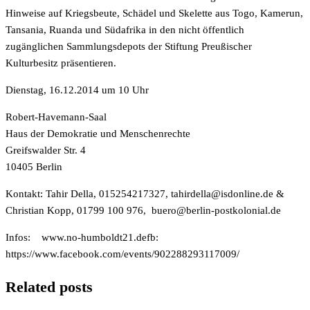
Hinweise auf Kriegsbeute, Schädel und Skelette aus Togo, Kamerun,
Tansania, Ruanda und Südafrika in den nicht öffentlich
zugänglichen Sammlungsdepots der Stiftung Preußischer
Kulturbesitz präsentieren.
Dienstag, 16.12.2014 um 10 Uhr
Robert-Havemann-Saal
Haus der Demokratie und Menschenrechte
Greifswalder Str. 4
10405 Berlin
Kontakt: Tahir Della, 015254217327,
ed.enilnodsi@alledrihat
&
Christian Kopp, 01799 100 976,
ed.lainoloktsop-nilreb@oreub
Infos:
www.no-humboldt21.defb:
https://www.facebook.com/events/902288293117009/
Related posts