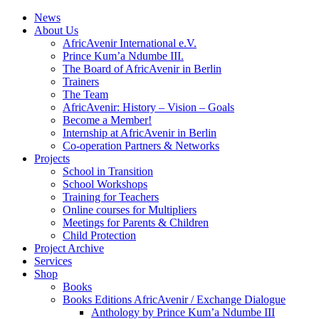
News
About Us
AfricAvenir International e.V.
Prince Kum’a Ndumbe III.
The Board of AfricAvenir in Berlin
Trainers
The Team
AfricAvenir: History – Vision – Goals
Become a Member!
Internship at AfricAvenir in Berlin
Co-operation Partners & Networks
Projects
School in Transition
School Workshops
Training for Teachers
Online courses for Multipliers
Meetings for Parents & Children
Child Protection
Project Archive
Services
Shop
Books
Books Editions AfricAvenir / Exchange Dialogue
Anthology by Prince Kum’a Ndumbe III