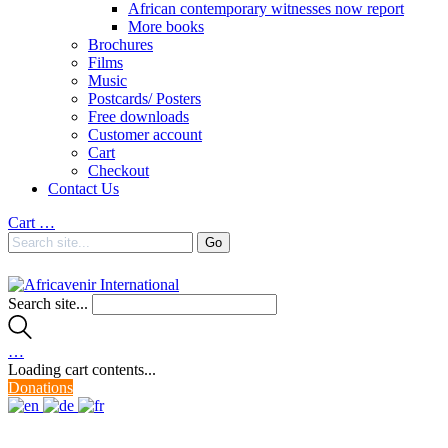
African contemporary witnesses now report
More books
Brochures
Films
Music
Postcards/ Posters
Free downloads
Customer account
Cart
Checkout
Contact Us
Cart
…
Search site...
…
Loading cart contents...
Donations