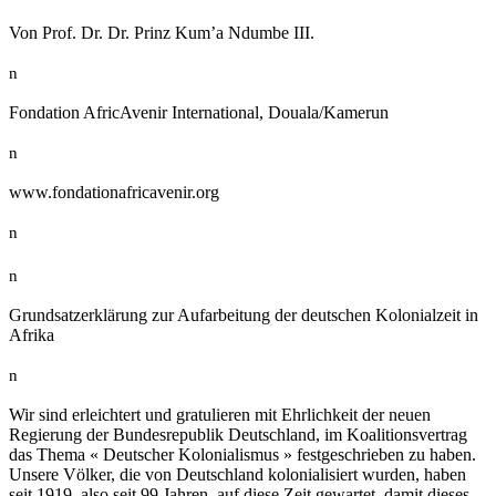
Von Prof. Dr. Dr. Prinz Kum’a Ndumbe III.
n
Fondation AfricAvenir International, Douala/Kamerun
n
www.fondationafricavenir.org
n
n
Grundsatzerklärung zur Aufarbeitung der deutschen Kolonialzeit in
Afrika
n
Wir sind erleichtert und gratulieren mit Ehrlichkeit der neuen
Regierung der Bundesrepublik Deutschland, im Koalitionsvertrag
das Thema « Deutscher Kolonialismus » festgeschrieben zu haben.
Unsere Völker, die von Deutschland kolonialisiert wurden, haben
seit 1919, also seit 99 Jahren, auf diese Zeit gewartet, damit dieses