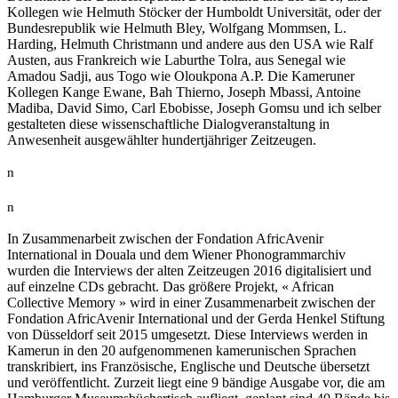
Kollegen wie Helmuth Stöcker der Humboldt Universität, oder der
Bundesrepublik wie Helmuth Bley, Wolfgang Mommsen, L.
Harding, Helmuth Christmann und andere aus den USA wie Ralf
Austen, aus Frankreich wie Laburthe Tolra, aus Senegal wie
Amadou Sadji, aus Togo wie Oloukpona A.P. Die Kameruner
Kollegen Kange Ewane, Bah Thierno, Joseph Mbassi, Antoine
Madiba, David Simo, Carl Ebobisse, Joseph Gomsu und ich selber
gestalteten diese wissenschaftliche Dialogveranstaltung in
Anwesenheit ausgewählter hundertjähriger Zeitzeugen.
n
n
In Zusammenarbeit zwischen der Fondation AfricAvenir
International in Douala und dem Wiener Phonogrammarchiv
wurden die Interviews der alten Zeitzeugen 2016 digitalisiert und
auf einzelne CDs gebracht. Das größere Projekt, « African
Collective Memory » wird in einer Zusammenarbeit zwischen der
Fondation AfricAvenir International und der Gerda Henkel Stiftung
von Düsseldorf seit 2015 umgesetzt. Diese Interviews werden in
Kamerun in den 20 aufgenommenen kamerunischen Sprachen
transkribiert, ins Französische, Englische und Deutsche übersetzt
und veröffentlicht. Zurzeit liegt eine 9 bändige Ausgabe vor, die am