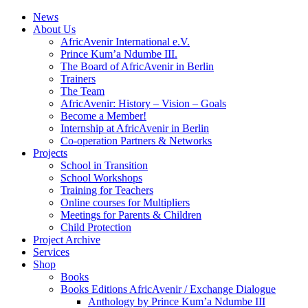
News
About Us
AfricAvenir International e.V.
Prince Kum’a Ndumbe III.
The Board of AfricAvenir in Berlin
Trainers
The Team
AfricAvenir: History – Vision – Goals
Become a Member!
Internship at AfricAvenir in Berlin
Co-operation Partners & Networks
Projects
School in Transition
School Workshops
Training for Teachers
Online courses for Multipliers
Meetings for Parents & Children
Child Protection
Project Archive
Services
Shop
Books
Books Editions AfricAvenir / Exchange Dialogue
Anthology by Prince Kum’a Ndumbe III