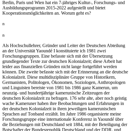
Berlin, Paris und Wien hat ein 7-jähriges Kultur-, Forschungs- und
Ausbildungsprogramm 2015-2022 aufgestellt und bietet
Kooperationsmöglichkeiten an. Worum geht es?
n
n
Als Hochschullehrer, Gründer und Leiter der Deutschen Abteilung
an der Universität Yaoundé I konstituierte ich 1981 zwei
Forschungsgruppen. Eine befasste sich mit der Übersetzung
grundlegender Texte zur deutschen Kolonialzeit; diese Arbeit hat
leider aus finanziellen Gründen nicht lange fortgeführt werden
können. Die zweite befasste sich mit der Erinnerung an die deutsche
Kolonialzeit. Diese multidisziplinäre Gruppe von Historikern,
Germanisten, Politologen, Ökonomen, Soziologen, Anthropologen
und Linguisten bereiste von 1981 bis 1986 ganz Kamerun, um
neunzig- und hundertjährige kamerunische Zeitzeugen der
deutschen Kolonialzeit zu befragen. 176 sehr alte, aber noch geistig
wache Kameruner haben ihre Beobachtungen und Erfahrungen in
der deutschen Kolonialzeit in ihren jeweiligen kamerunischen
Sprachen auf Tonband erzählt. Im Jahre 1986 organisierte meine
Forschungsgruppe eine internationale Konferenz in Yaoundé über
die Beziehungen mit Deutschland seit 1884, mit der Beteiligung der
Botschafter der Bundesrepublik Deutschland und der DDR, und