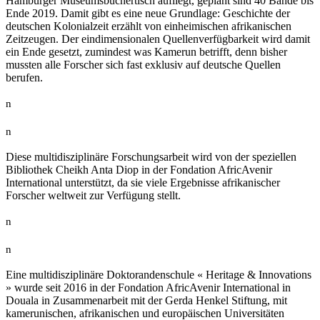
Hamburger Museumsbüchertisch aufliegt, geplant sind 40 Bände bis
Ende 2019. Damit gibt es eine neue Grundlage: Geschichte der
deutschen Kolonialzeit erzählt von einheimischen afrikanischen
Zeitzeugen. Der eindimensionalen Quellenverfügbarkeit wird damit
ein Ende gesetzt, zumindest was Kamerun betrifft, denn bisher
mussten alle Forscher sich fast exklusiv auf deutsche Quellen
berufen.
n
n
Diese multidisziplinäre Forschungsarbeit wird von der speziellen
Bibliothek Cheikh Anta Diop in der Fondation AfricAvenir
International unterstützt, da sie viele Ergebnisse afrikanischer
Forscher weltweit zur Verfügung stellt.
n
n
Eine multidisziplinäre Doktorandenschule « Heritage & Innovations
» wurde seit 2016 in der Fondation AfricAvenir International in
Douala in Zusammenarbeit mit der Gerda Henkel Stiftung, mit
kamerunischen, afrikanischen und europäischen Universitäten