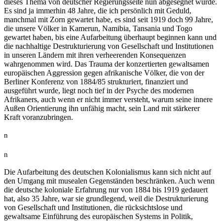
dieses Thema von deutscher Regierungsseite nun abgesegnet wurde.
Es sind ja immerhin 48 Jahre, die ich persönlich mit Geduld,
manchmal mit Zorn gewartet habe, es sind seit 1919 doch 99 Jahre,
die unsere Völker in Kamerun, Namibia, Tansania und Togo
gewartet haben, bis eine Aufarbeitung überhaupt beginnen kann und
die nachhaltige Destrukturierung von Gesellschaft und Institutionen
in unseren Ländern mit ihren verheerenden Konsequenzen
wahrgenommen wird. Das Trauma der konzertierten gewaltsamen
europäischen Aggression gegen afrikanische Völker, die von der
Berliner Konferenz von 1884/85 strukturiert, finanziert und
ausgeführt wurde, liegt noch tief in der Psyche des modernen
Afrikaners, auch wenn er nicht immer versteht, warum seine innere
Außen Orientierung ihn unfähig macht, sein Land mit stärkerer
Kraft voranzubringen.
n
n
Die Aufarbeitung des deutschen Kolonialismus kann sich nicht auf
den Umgang mit musealen Gegenständen beschränken. Auch wenn
die deutsche koloniale Erfahrung nur von 1884 bis 1919 gedauert
hat, also 35 Jahre, war sie grundlegend, weil die Destrukturierung
von Gesellschaft und Institutionen, die rücksichtslose und
gewaltsame Einführung des europäischen Systems in Politik,