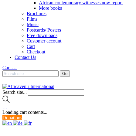
African contemporary witnesses now report
More books
Brochures
Films
Music
Postcards/ Posters
Free downloads
Customer account
Cart
Checkout
Contact Us
Cart
…
Search site...
…
Loading cart contents...
Donations