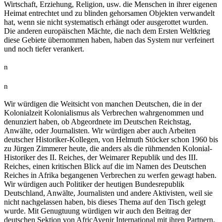
Wirtschaft, Erziehung, Religion, usw. die Menschen in ihrer eigenen
Heimat entrechtet und zu blinden gehorsamen Objekten verwandelt
hat, wenn sie nicht systematisch erhängt oder ausgerottet wurden.
Die anderen europäischen Mächte, die nach dem Ersten Weltkrieg
diese Gebiete übernommen haben, haben das System nur verfeinert
und noch tiefer verankert.
n
n
Wir würdigen die Weitsicht von manchen Deutschen, die in der
Kolonialzeit Kolonialismus als Verbrechen wahrgenommen und
denunziert haben, ob Abgeordnete im Deutschen Reichstag,
Anwälte, oder Journalisten. Wir würdigen aber auch Arbeiten
deutscher Historiker-Kollegen, von Helmuth Stöcker schon 1960 bis
zu Jürgen Zimmerer heute, die anders als die rühmenden Kolonial-
Historiker des II. Reiches, der Weimarer Republik und des III.
Reiches, einen kritischen Blick auf die im Namen des Deutschen
Reiches in Afrika begangenen Verbrechen zu werfen gewagt haben.
Wir würdigen auch Politiker der heutigen Bundesrepublik
Deutschland, Anwälte, Journalisten und andere Aktivisten, weil sie
nicht nachgelassen haben, bis dieses Thema auf den Tisch gelegt
wurde. Mit Genugtuung würdigen wir auch den Beitrag der
deutschen Sektion von AfricAvenir International mit ihren Partnern,