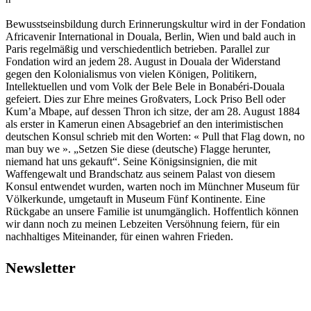
Bewusstseinsbildung durch Erinnerungskultur wird in der Fondation
Africavenir International in Douala, Berlin, Wien und bald auch in
Paris regelmäßig und verschiedentlich betrieben. Parallel zur
Fondation wird an jedem 28. August in Douala der Widerstand
gegen den Kolonialismus von vielen Königen, Politikern,
Intellektuellen und vom Volk der Bele Bele in Bonabéri-Douala
gefeiert. Dies zur Ehre meines Großvaters, Lock Priso Bell oder
Kum’a Mbape, auf dessen Thron ich sitze, der am 28. August 1884
als erster in Kamerun einen Absagebrief an den interimistischen
deutschen Konsul schrieb mit den Worten: « Pull that Flag down, no
man buy we ». „Setzen Sie diese (deutsche) Flagge herunter,
niemand hat uns gekauft“. Seine Königsinsignien, die mit
Waffengewalt und Brandschatz aus seinem Palast von diesem
Konsul entwendet wurden, warten noch im Münchner Museum für
Völkerkunde, umgetauft in Museum Fünf Kontinente. Eine
Rückgabe an unsere Familie ist unumgänglich. Hoffentlich können
wir dann noch zu meinen Lebzeiten Versöhnung feiern, für ein
nachhaltiges Miteinander, für einen wahren Frieden.
Newsletter