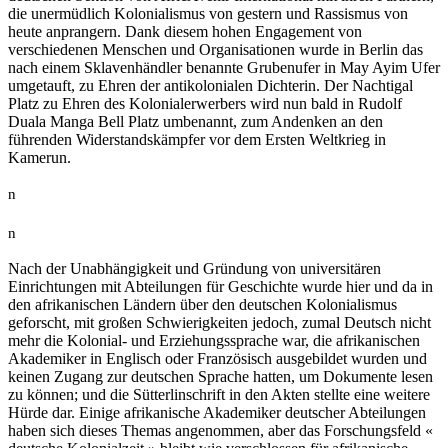
die unermüdlich Kolonialismus von gestern und Rassismus von
heute anprangern. Dank diesem hohen Engagement von
verschiedenen Menschen und Organisationen wurde in Berlin das
nach einem Sklavenhändler benannte Grubenufer in May Ayim Ufer
umgetauft, zu Ehren der antikolonialen Dichterin. Der Nachtigal
Platz zu Ehren des Kolonialerwerbers wird nun bald in Rudolf
Duala Manga Bell Platz umbenannt, zum Andenken an den
führenden Widerstandskämpfer vor dem Ersten Weltkrieg in
Kamerun.
n
n
Nach der Unabhängigkeit und Gründung von universitären
Einrichtungen mit Abteilungen für Geschichte wurde hier und da in
den afrikanischen Ländern über den deutschen Kolonialismus
geforscht, mit großen Schwierigkeiten jedoch, zumal Deutsch nicht
mehr die Kolonial- und Erziehungssprache war, die afrikanischen
Akademiker in Englisch oder Französisch ausgebildet wurden und
keinen Zugang zur deutschen Sprache hatten, um Dokumente lesen
zu können; und die Sütterlinschrift in den Akten stellte eine weitere
Hürde dar. Einige afrikanische Akademiker deutscher Abteilungen
haben sich dieses Themas angenommen, aber das Forschungsfeld «