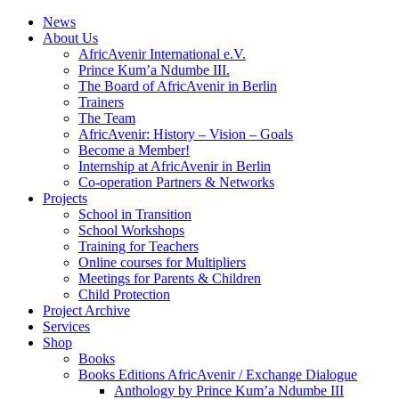
News
About Us
AfricAvenir International e.V.
Prince Kum’a Ndumbe III.
The Board of AfricAvenir in Berlin
Trainers
The Team
AfricAvenir: History – Vision – Goals
Become a Member!
Internship at AfricAvenir in Berlin
Co-operation Partners & Networks
Projects
School in Transition
School Workshops
Training for Teachers
Online courses for Multipliers
Meetings for Parents & Children
Child Protection
Project Archive
Services
Shop
Books
Books Editions AfricAvenir / Exchange Dialogue
Anthology by Prince Kum’a Ndumbe III