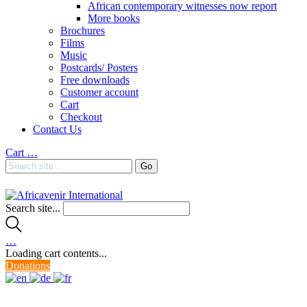
African contemporary witnesses now report
More books
Brochures
Films
Music
Postcards/ Posters
Free downloads
Customer account
Cart
Checkout
Contact Us
Cart
…
Search site...
…
Loading cart contents...
Donations