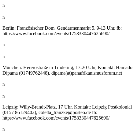
n
n
Berlin: Französischer Dom, Gendarmenmarkt 5, 9-13 Uhr, fb:
https://www.facebook.com/events/1758330447625690/
n
n
München: Hererostraße in Trudering, 17-20 Uhr, Kontakt: Hamado
Dipama (01749762448), dipama(at)panafrikanismusforum.net
n
n
Leipzig: Willy-Brandt-Platz, 17 Uhr, Kontakt: Leipzig Postkolonial
(0157 86129402),
ed.oetsop@ekznarf_atteloc
fb:
https://www.facebook.com/events/1758330447625690/
n