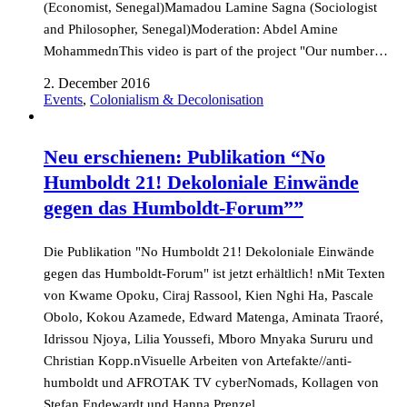
(Economist, Senegal)Mamadou Lamine Sagna (Sociologist
and Philosopher, Senegal)Moderation: Abdel Amine
MohammednThis video is part of the project "Our number…
2. December 2016
Events
,
Colonialism & Decolonisation
Neu erschienen: Publikation “No
Humboldt 21! Dekoloniale Einwände
gegen das Humboldt-Forum””
Die Publikation "No Humboldt 21! Dekoloniale Einwände
gegen das Humboldt-Forum" ist jetzt erhältlich! nMit Texten
von Kwame Opoku, Ciraj Rassool, Kien Nghi Ha, Pascale
Obolo, Kokou Azamede, Edward Matenga, Aminata Traoré,
Idrissou Njoya, Lilia Youssefi, Mboro Mnyaka Sururu und
Christian Kopp.nVisuelle Arbeiten von Artefakte//anti-
humboldt und AFROTAK TV cyberNomads, Kollagen von
Stefan Endewardt und Hanna Prenzel…