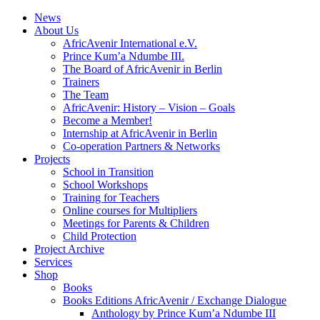
News
About Us
AfricAvenir International e.V.
Prince Kum’a Ndumbe III.
The Board of AfricAvenir in Berlin
Trainers
The Team
AfricAvenir: History – Vision – Goals
Become a Member!
Internship at AfricAvenir in Berlin
Co-operation Partners & Networks
Projects
School in Transition
School Workshops
Training for Teachers
Online courses for Multipliers
Meetings for Parents & Children
Child Protection
Project Archive
Services
Shop
Books
Books Editions AfricAvenir / Exchange Dialogue
Anthology by Prince Kum’a Ndumbe III