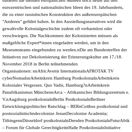
basieren die meisten europäischen Museen noch heute auf den
eurozentrischen und nationalistischen Ideen des 19. Jahrhunderts,
die zu einer rassistischen Konstruktion des außereuropäischen
"Anderen" geführt haben. In den Ausstellungsnarrativen wird die
gewaltvolle Kolonialgeschichte zudem oft verharmlost oder
verschwiegen. Die Nachkommen der Kolonisierten müssen als
maßgebliche Expert*innen eingeladen werden, um in den
Museumsteams eingebunden zu werden.nDie am Bundestreffen der
Initiativen zur Dekolonisierung der Erinnerungskultur am 17./18.
November 2018 in Berlin teilnehmenden
Organisationen: nnAfricAvenir InternationalnAFROTAK TV
cyberNomadsnArbeitskreis Hamburg PostkolonialnArbeitskreis
Koloniales Vergessen. Quo Vadis, Hamburg?nArbeitskreis
Panafrikanismus MünchennArca – Afrikanisches Bildungszentrum e.
V.nAugsburg postkolonialnBerlin PostkolonialnBerliner
Entwicklungspolitischer Ratschlag – BERnCottbus postkolonial und
postsozialistischndecolonize JenanDecolonise Academia;
TübingennDüsseldorf postkolonialnDresden PostkolonialnFuturAfrik
– Forum für Globale GerechtigkeitnHalle PostkolonialnInitiative