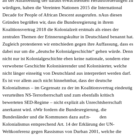
an der Aufarbeitung der daraus erwachsenden Herausforderungen zu
würdigen, haben die Vereinten Nationen 2015 die International
Decade for People of African Descent ausgerufen. nAus diesen
Gründen begrüßen wir, dass die Bundesregierung in ihrem
Koalitionsvertrag 2018 die Kolonialzeit erstmals als eines der
zentralen Themen der Erinnerungskultur in Deutschland benannt hat.
Zugleich protestieren wir entschieden gegen ihre Auffassung, dass es
dabei nur um die „deutsche Kolonialgeschichte“ gehen würde. Denn
nicht nur ist Kolonialgeschichte eben keine nationale, sondern eine
verwobene Geschichte Kolonisierender und Kolonisierter, welche
nicht länger einseitig von Deutschland aus interpretiert werden darf.
Es ist vor allem auch nicht hinnehmbar, dass der deutsche
Kolonialismus – im Gegensatz zu der im Koalitionsvertrag eindeutig
verurteilten NS-Terrorherrschaft und zum ebenfalls kritisch
bewerteten SED-Regime – nicht explizit als Unrechtsherrschaft
anerkannt wird. nWir fordern die Bundesregierung, die
Bundesländer und die Kommunen dazu auf:n-
den
Kolonialismus entsprechend Art. 14 der Erklärung der UN-
Weltkonferenz gegen Rassismus von Durban 2001, welche die