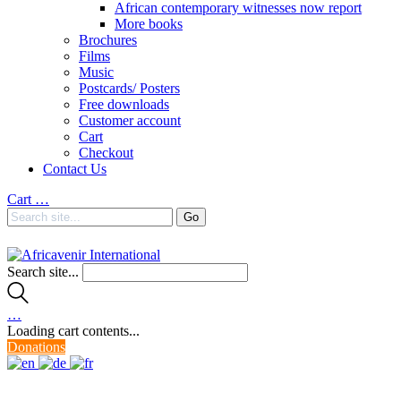
African contemporary witnesses now report
More books
Brochures
Films
Music
Postcards/ Posters
Free downloads
Customer account
Cart
Checkout
Contact Us
Cart
…
Search site...
…
Loading cart contents...
Donations