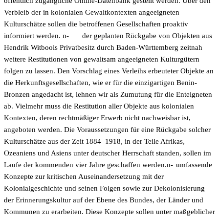
öffentlich zugängliche Online-Datenbank gestellt werden. Über den
Verbleib der in kolonialen Gewaltkontexten angeeigneten
Kulturschätze sollen die betroffenen Gesellschaften proaktiv
informiert werden. n-
der geplanten Rückgabe von Objekten aus
Hendrik Witboois Privatbesitz durch Baden-Württemberg zeitnah
weitere Restitutionen von gewaltsam angeeigneten Kulturgütern
folgen zu lassen. Den Vorschlag eines Verleihs erbeuteter Objekte an
die Herkunftsgesellschaften, wie er für die einzigartigen Benin-
Bronzen angedacht ist, lehnen wir als Zumutung für die Enteigneten
ab. Vielmehr muss die Restitution aller Objekte aus kolonialen
Kontexten, deren rechtmäßiger Erwerb nicht nachweisbar ist,
angeboten werden. Die Voraussetzungen für eine Rückgabe solcher
Kulturschätze aus der Zeit 1884–1918, in der Teile Afrikas,
Ozeaniens und Asiens unter deutscher Herrschaft standen, sollen im
Laufe der kommenden vier Jahre geschaffen werden.n-
umfassende
Konzepte zur kritischen Auseinandersetzung mit der
Kolonialgeschichte und seinen Folgen sowie zur Dekolonisierung
der Erinnerungskultur auf der Ebene des Bundes, der Länder und
Kommunen zu erarbeiten. Diese Konzepte sollen unter maßgeblicher