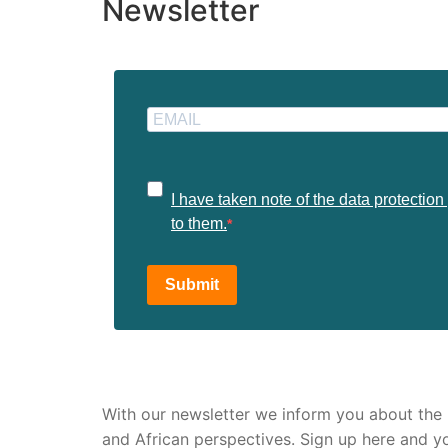
Newsletter
I have taken note of the data protectio
to them.
Submit
With our newsletter we inform you about the la
and African perspectives. Sign up here and y