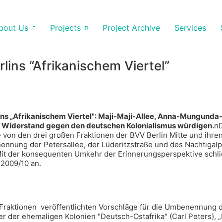
bout Us
Projects
Project Archive
Services
ins “Afrikanischem Viertel”
ns „Afrikanischem Viertel": Maji-Maji-Allee, Anna-Mungunda-
 Widerstand gegen den deutschen Kolonialismus würdigen.
nD
von den drei großen Fraktionen der BVV Berlin Mitte und ihre
nnung der Petersallee, der Lüderitzstraße und des Nachtigalp
it der konsequenten Umkehr der Erinnerungsperspektive schl
2009/10 an.
 Fraktionen veröffentlichten Vorschläge für die Umbenennung d
er der ehemaligen Kolonien "Deutsch-Ostafrika" (Carl Peters), 