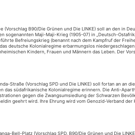
ee (Vorschlag B90/Die Grünen und Die LINKE) soll an den in De
en sogenannten Maji-Maji-Krieg (1905-07) in „Deutsch-Ostafrik
hrte Befreiungskrieg (benannt nach dem Kampfruf der Freiheit
das deutsche Kolonialregime erbarmungslos niedergeschlagen.
inheimischen Kindern, Frauen und Männern das Leben. Der Vors
da-Straße (Vorschlag SPD und Die LINKE) soll fortan an an die
 das südafrikanische Kolonialregime erinnern. Die Anti-Apart
trationen gegen die Zwangsumsiedlung der Schwarzen Bevölke
lheldin geehrt wird. Ihre Ehrung wird vom Genozid-Verband der
nga-Bell-Platz (Vorschlag SPD, B90/Die Grünen und Die LINKE)