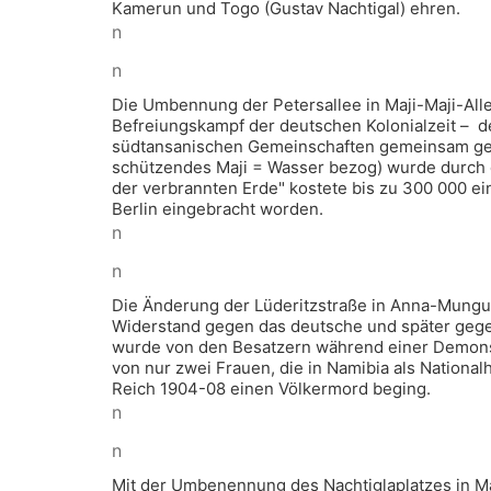
Kamerun und Togo (Gustav Nachtigal) ehren.
n
n
Die Umbennung der Petersallee in Maji-Maji-All
Befreiungskampf der deutschen Kolonialzeit – d
südtansanischen Gemeinschaften gemeinsam gefü
schützendes Maji = Wasser bezog) wurde durch 
der verbrannten Erde" kostete bis zu 300 000 e
Berlin eingebracht worden.
n
n
Die Änderung der Lüderitzstraße in Anna-Mungun
Widerstand gegen das deutsche und später gegen
wurde von den Besatzern während einer Demons
von nur zwei Frauen, die in Namibia als Nationa
Reich 1904-08 einen Völkermord beging.
n
n
Mit der Umbenennung des Nachtiglaplatzes in Ma