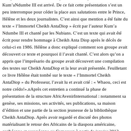
Kum’aNdumbe III est arrivé. De ce fait cette présentation s’est un
peu interrompue pour céder la place aux salutations entre le Prince,
Hélène et les deux journalistes. C’est ainsi que mention a été faite du
texte « l’Immortel Cheikh AntaDiop » écrit par l’auteur Kum’a
Ndumbe III et chanté par les Nubians. C’est un texte qui avait été
écrit pour rendre hommage à Cheikh Anta Diop après le décès de
celui-ci en 1986. Hélène a donc expliqué comment son groupe avait
découvert ce texte et pourquoi il l’avait chanté. C’est alors qu’on a
appris que l’imprésario du groupe avait découvert une compilation
des textes sur Cheikh AntaDiop et la leur avait présentée. Feuilletant
ce livre Hélène était tombé sur le texte « l’Immortel Cheikh
AntaDiop » du Professeur, l’avait lu et avait crié : « Whaou, ceci est
notre crédo!».nAprès cet entretien a continué la phase de
présentation de la structure AfricAvenirInternational : notamment sa
genèse, ses missions, ses activités, ses publications, sa maison
d’édition et une partie de la section jeunesse de la bibliothèque
Cheikh AntaDiop. Après avoir regardé et discuté des photos
matérialisant le retour des Africains de la diaspora américaine,