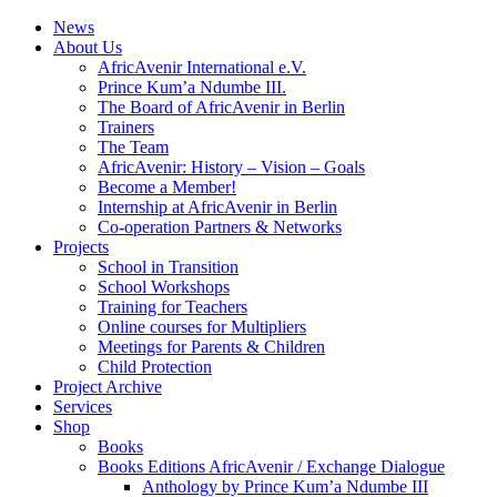
News
About Us
AfricAvenir International e.V.
Prince Kum’a Ndumbe III.
The Board of AfricAvenir in Berlin
Trainers
The Team
AfricAvenir: History – Vision – Goals
Become a Member!
Internship at AfricAvenir in Berlin
Co-operation Partners & Networks
Projects
School in Transition
School Workshops
Training for Teachers
Online courses for Multipliers
Meetings for Parents & Children
Child Protection
Project Archive
Services
Shop
Books
Books Editions AfricAvenir / Exchange Dialogue
Anthology by Prince Kum’a Ndumbe III