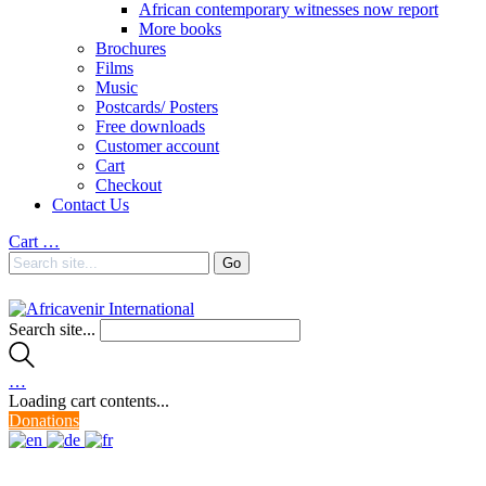
African contemporary witnesses now report
More books
Brochures
Films
Music
Postcards/ Posters
Free downloads
Customer account
Cart
Checkout
Contact Us
Cart
…
Search site...
…
Loading cart contents...
Donations