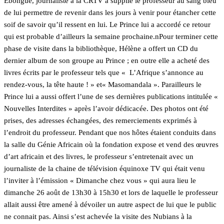
Ebongué, journaliste à la CRTV a supplié le professeur au sang bleu
de lui permettre de revenir dans les jours à venir pour étancher cette
soif de savoir qu’il ressent en lui. Le Prince lui a accordé ce retour
qui est probable d’ailleurs la semaine prochaine.nPour terminer cette
phase de visite dans la bibliothèque, Hélène a offert un CD du
dernier album de son groupe au Prince ; en outre elle a acheté des
livres écrits par le professeur tels que « L’Afrique s’annonce au
rendez-vous, la tête haute ! » et« Masomandala ». Parailleurs le
Prince lui a aussi offert l’une de ses dernières publications intitulée «
Nouvelles Interdites » après l’avoir dédicacée. Des photos ont été
prises, des adresses échangées, des remerciements exprimés à
l’endroit du professeur. Pendant que nos hôtes étaient conduits dans
la salle du Génie Africain où la fondation expose et vend des œuvres
d’art africain et des livres, le professeur s’entretenait avec un
journaliste de la chaine de télévision équinoxe TV qui était venu
l’inviter à l’émission « Dimanche chez vous » qui aura lieu le
dimanche 26 août de 13h30 à 15h30 et lors de laquelle le professeur
allait aussi être amené à dévoiler un autre aspect de lui que le public
ne connait pas. Ainsi s’est achevée la visite des Nubians à la