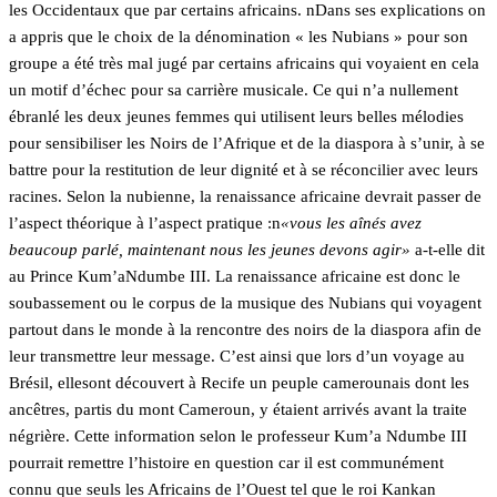
les Occidentaux que par certains africains. nDans ses explications on
a appris que le choix de la dénomination « les Nubians » pour son
groupe a été très mal jugé par certains africains qui voyaient en cela
un motif d’échec pour sa carrière musicale. Ce qui n’a nullement
ébranlé les deux jeunes femmes qui utilisent leurs belles mélodies
pour sensibiliser les Noirs de l’Afrique et de la diaspora à s’unir, à se
battre pour la restitution de leur dignité et à se réconcilier avec leurs
racines. Selon la nubienne, la renaissance africaine devrait passer de
l’aspect théorique à l’aspect pratique :n
«vous les aînés avez
beaucoup parlé, maintenant nous les jeunes devons agir»
a-t-elle dit
au Prince Kum’aNdumbe III. La renaissance africaine est donc le
soubassement ou le corpus de la musique des Nubians qui voyagent
partout dans le monde à la rencontre des noirs de la diaspora afin de
leur transmettre leur message. C’est ainsi que lors d’un voyage au
Brésil, ellesont découvert à Recife un peuple camerounais dont les
ancêtres, partis du mont Cameroun, y étaient arrivés avant la traite
négrière. Cette information selon le professeur Kum’a Ndumbe III
pourrait remettre l’histoire en question car il est communément
connu que seuls les Africains de l’Ouest tel que le roi Kankan