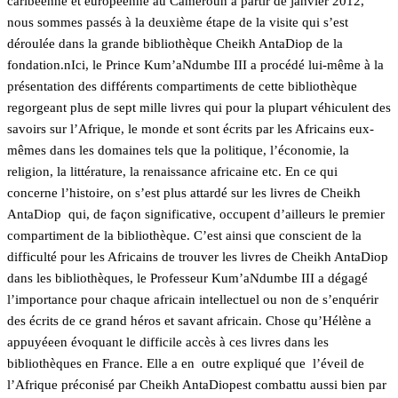
caribéenne et européenne au Cameroun à partir de janvier 2012,
nous sommes passés à la deuxième étape de la visite qui s’est
déroulée dans la grande bibliothèque Cheikh AntaDiop de la
fondation.nIci, le Prince Kum’aNdumbe III a procédé lui-même à la
présentation des différents compartiments de cette bibliothèque
regorgeant plus de sept mille livres qui pour la plupart véhiculent des
savoirs sur l’Afrique, le monde et sont écrits par les Africains eux-
mêmes dans les domaines tels que la politique, l’économie, la
religion, la littérature, la renaissance africaine etc. En ce qui
concerne l’histoire, on s’est plus attardé sur les livres de Cheikh
AntaDiop qui, de façon significative, occupent d’ailleurs le premier
compartiment de la bibliothèque. C’est ainsi que conscient de la
difficulté pour les Africains de trouver les livres de Cheikh AntaDiop
dans les bibliothèques, le Professeur Kum’aNdumbe III a dégagé
l’importance pour chaque africain intellectuel ou non de s’enquérir
des écrits de ce grand héros et savant africain. Chose qu’Hélène a
appuyéeen évoquant le difficile accès à ces livres dans les
bibliothèques en France. Elle a en outre expliqué que l’éveil de
l’Afrique préconisé par Cheikh AntaDiopest combattu aussi bien par