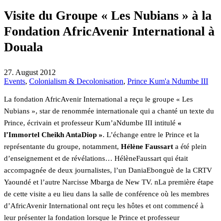
Visite du Groupe « Les Nubians » à la
Fondation AfricAvenir International à
Douala
27. August 2012
Events
,
Colonialism & Decolonisation
,
Prince Kum'a Ndumbe III
La fondation AfricAvenir International a reçu le groupe « Les
Nubians », star de renommée internationale qui a chanté un texte du
Prince, écrivain et professeur Kum’aNdumbe III intitulé
«
l’Immortel Cheikh AntaDiop »
. L’échange entre le Prince et la
représentante du groupe, notamment,
Hélène Faussart
a été plein
d’enseignement et de révélations… HélèneFaussart qui était
accompagnée de deux journalistes, l’un DaniaEbonguè de la CRTV
Yaoundé et l’autre Narcisse Mbarga de New TV. nLa première étape
de cette visite a eu lieu dans la salle de conférence où les membres
d’AfricAvenir International ont reçu les hôtes et ont commencé à
leur présenter la fondation lorsque le Prince et professeur