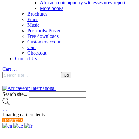
African contemporary witnesses now report
More books
Brochures
Films
Music
Postcards/ Posters
Free downloads
Customer account
Cart
Checkout
Contact Us
Cart
…
Search site...
…
Loading cart contents...
Donations