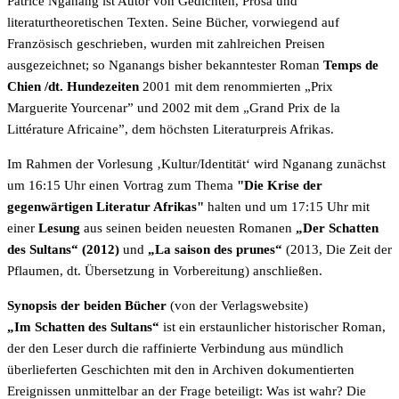
Patrice Nganang ist Autor von Gedichten, Prosa und
literaturtheoretischen Texten. Seine Bücher, vorwiegend auf
Französisch geschrieben, wurden mit zahlreichen Preisen
ausgezeichnet; so Nganangs bisher bekanntester Roman
Temps de
Chien /dt. Hundezeiten
2001 mit dem renommierten „Prix
Marguerite Yourcenar” und 2002 mit dem „Grand Prix de la
Littérature Africaine”, dem höchsten Literaturpreis Afrikas.
Im Rahmen der Vorlesung ‚Kultur/Identität‘ wird Nganang zunächst
um 16:15 Uhr einen Vortrag zum Thema
"Die Krise der
gegenwärtigen Literatur Afrikas"
halten und um 17:15 Uhr mit
einer
Lesung
aus seinen beiden neuesten Romanen
„Der Schatten
des Sultans“ (2012)
und
„La saison des prunes“
(2013, Die Zeit der
Pflaumen, dt. Übersetzung in Vorbereitung) anschließen.
Synopsis der beiden Bücher
(von der Verlagswebsite)
„Im Schatten des Sultans“
ist ein erstaunlicher historischer Roman,
der den Leser durch die raffinierte Verbindung aus mündlich
überlieferten Geschichten mit den in Archiven dokumentierten
Ereignissen unmittelbar an der Frage beteiligt: Was ist wahr? Die