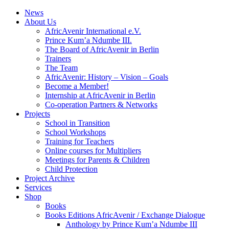
News
About Us
AfricAvenir International e.V.
Prince Kum’a Ndumbe III.
The Board of AfricAvenir in Berlin
Trainers
The Team
AfricAvenir: History – Vision – Goals
Become a Member!
Internship at AfricAvenir in Berlin
Co-operation Partners & Networks
Projects
School in Transition
School Workshops
Training for Teachers
Online courses for Multipliers
Meetings for Parents & Children
Child Protection
Project Archive
Services
Shop
Books
Books Editions AfricAvenir / Exchange Dialogue
Anthology by Prince Kum’a Ndumbe III