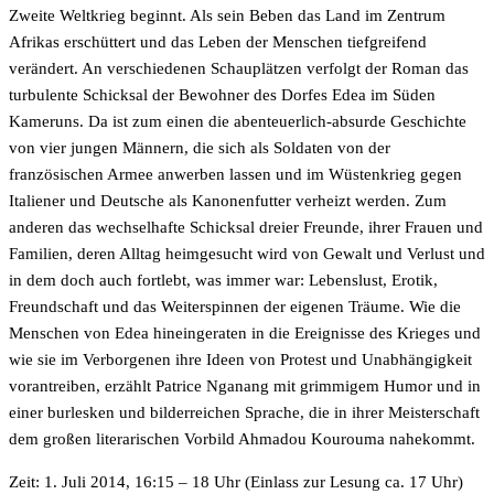
Zweite Weltkrieg beginnt. Als sein Beben das Land im Zentrum
Afrikas erschüttert und das Leben der Menschen tiefgreifend
verändert. An verschiedenen Schauplätzen verfolgt der Roman das
turbulente Schicksal der Bewohner des Dorfes Edea im Süden
Kameruns. Da ist zum einen die abenteuerlich-absurde Geschichte
von vier jungen Männern, die sich als Soldaten von der
französischen Armee anwerben lassen und im Wüstenkrieg gegen
Italiener und Deutsche als Kanonenfutter verheizt werden. Zum
anderen das wechselhafte Schicksal dreier Freunde, ihrer Frauen und
Familien, deren Alltag heimgesucht wird von Gewalt und Verlust und
in dem doch auch fortlebt, was immer war: Lebenslust, Erotik,
Freundschaft und das Weiterspinnen der eigenen Träume. Wie die
Menschen von Edea hineingeraten in die Ereignisse des Krieges und
wie sie im Verborgenen ihre Ideen von Protest und Unabhängigkeit
vorantreiben, erzählt Patrice Nganang mit grimmigem Humor und in
einer burlesken und bilderreichen Sprache, die in ihrer Meisterschaft
dem großen literarischen Vorbild Ahmadou Kourouma nahekommt.
Zeit: 1. Juli 2014, 16:15 – 18 Uhr (Einlass zur Lesung ca. 17 Uhr)