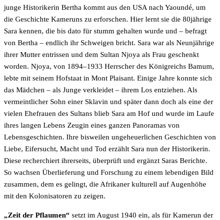
junge Historikerin Bertha kommt aus den USA nach Yaoundé, um
die Geschichte Kameruns zu erforschen. Hier lernt sie die 80jährige
Sara kennen, die bis dato für stumm gehalten wurde und – befragt
von Bertha – endlich ihr Schweigen bricht. Sara war als Neunjährige
ihrer Mutter entrissen und dem Sultan Njoya als Frau geschenkt
worden. Njoya, von 1894–1933 Herrscher des Königreichs Bamum,
lebte mit seinem Hofstaat in Mont Plaisant. Einige Jahre konnte sich
das Mädchen – als Junge verkleidet – ihrem Los entziehen. Als
vermeintlicher Sohn einer Sklavin und später dann doch als eine der
vielen Ehefrauen des Sultans blieb Sara am Hof und wurde im Laufe
ihres langen Lebens Zeugin eines ganzen Panoramas von
Lebensgeschichten. Ihre bisweilen ungeheuerlichen Geschichten von
Liebe, Eifersucht, Macht und Tod erzählt Sara nun der Historikerin.
Diese recherchiert ihrerseits, überprüft und ergänzt Saras Berichte.
So wachsen Überlieferung und Forschung zu einem lebendigen Bild
zusammen, dem es gelingt, die Afrikaner kulturell auf Augenhöhe
mit den Kolonisatoren zu zeigen.
„Zeit der Pflaumen“
setzt im August 1940 ein, als für Kamerun der