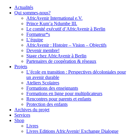
Actualités
Qui sommes-nous?
AfricAvenir International e.V.
Prince Kum’a Ndumbe III.
Le comité exécutif d’AfricAvenir à Berlin
Formateur*s
L’équipe
AfricAvenir : Histoire – Vision – Objectifs
Devenir membre!
Stage chez AfricAvenir à Berlin
Partenaires de coopération & réseaux
Projets
L’école en transition : Perspectives décoloniales pour
un avenir durable
Ateliers Scolaires
Formations des enseignants
Formations en ligne pour multiplicateurs
Rencontres pour parents et enfants
Protection des enfants
Archives du projet
Services
Shop
Livres
Livres Editions AfricAvenir/ Exchange Dialogue