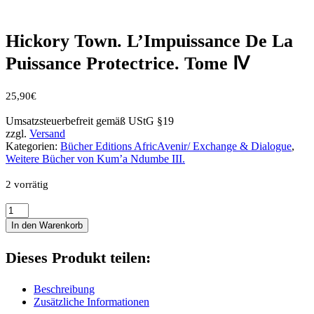
Hickory Town. L’Impuissance De La
Puissance Protectrice. Tome Ⅳ
25,90
€
Umsatzsteuerbefreit gemäß UStG §19
zzgl.
Versand
Kategorien:
Bücher Editions AfricAvenir/ Exchange & Dialogue
,
Weitere Bücher von Kum’a Ndumbe III.
2 vorrätig
Hickory
Town.
In den Warenkorb
L'Impuissance
De
Dieses Produkt teilen:
La
Puissance
Protectrice.
Beschreibung
Tome
Zusätzliche Informationen
Ⅳ