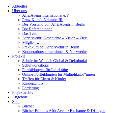
Aktuelles
Über uns
AfricAvenir International e.V.
Prinz Kum’a Ndumbe III.
Der Vorstand von AfricAvenir in Berlin
Die Referent:innen
Das Team
AfricAvenir: Geschichte – Vision – Ziele
Mitglied werden!
Praktikum bei AfricAvenir in Berlin
Kooperationspartner:innen & Netzwerke
Projekte
Schule im Wandel: Global & Dekolonial
Schulworkshops
Fortbildungen für Lehrkräfte
Online-Fortbildungen für Multiplikator*innen
Treffen für Eltern & Kinder
Kinderschutz
Förderung
Projektarchiv
Angebote
Shop
Bücher
Bücher Editions AfricAvenir/ Exchange & Dialogue