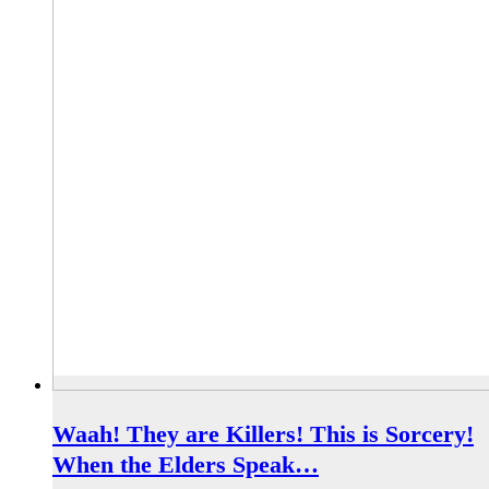
Waah! They are Killers! This is Sorcery!
When the Elders Speak…