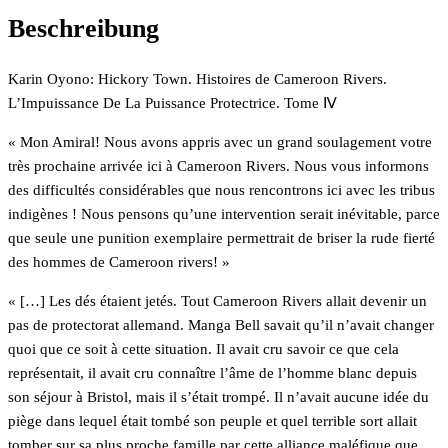
Menge
Beschreibung
Karin Oyono: Hickory Town. Histoires de Cameroon Rivers.
L’Impuissance De La Puissance Protectrice. Tome Ⅳ
« Mon Amiral! Nous avons appris avec un grand soulagement votre
très prochaine arrivée ici à Cameroon Rivers. Nous vous informons
des difficultés considérables que nous rencontrons ici avec les tribus
indigènes ! Nous pensons qu’une intervention serait inévitable, parce
que seule une punition exemplaire permettrait de briser la rude fierté
des hommes de Cameroon rivers! »
« […] Les dés étaient jetés. Tout Cameroon Rivers allait devenir un
pas de protectorat allemand. Manga Bell savait qu’il n’avait changer
quoi que ce soit à cette situation. Il avait cru savoir ce que cela
représentait, il avait cru connaître l’âme de l’homme blanc depuis
son séjour à Bristol, mais il s’était trompé. Il n’avait aucune idée du
piège dans lequel était tombé son peuple et quel terrible sort allait
tomber sur sa plus proche famille par cette alliance maléfique que