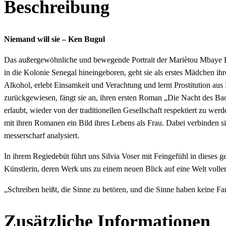
Beschreibung
Niemand will sie – Ken Bugul
Das außergewöhnliche und bewegende Portrait der Mariètou Mbaye Bil
in die Kolonie Senegal hineingeboren, geht sie als erstes Mädchen ih
Alkohol, erlebt Einsamkeit und Verachtung und lernt Prostitution aus
zurückgewiesen, fängt sie an, ihren ersten Roman „Die Nacht des Baoba
erlaubt, wieder von der traditionellen Gesellschaft respektiert zu w
mit ihren Romanen ein Bild ihres Lebens als Frau. Dabei verbinden s
messerscharf analysiert.
In ihrem Regiedebüt führt uns Silvia Voser mit Feingefühl in dieses
Künstlerin, deren Werk uns zu einem neuen Blick auf eine Welt volle
„Schreiben heißt, die Sinne zu betören, und die Sinne haben keine F
Zusätzliche Informationen