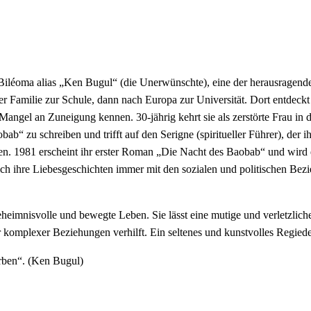
éoma alias „Ken Bugul“ (die Unerwünschte), eine der herausragenden w
rer Familie zur Schule, dann nach Europa zur Universität. Dort entdeck
 Mangel an Zuneigung kennen. 30-jährig kehrt sie als zerstörte Frau in
b“ zu schreiben und trifft auf den Serigne (spiritueller Führer), der i
erden. 1981 erscheint ihr erster Roman „Die Nacht des Baobab“ und wird
ich ihre Liebesgeschichten immer mit den sozialen und politischen Be
 geheimnisvolle und bewegte Leben. Sie lässt eine mutige und verletzli
r komplexer Beziehungen verhilft. Ein seltenes und kunstvolles Regied
arben“. (Ken Bugul)