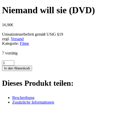
Niemand will sie (DVD)
16,90
€
Umsatzsteuerbefreit gemäß UStG §19
zzgl.
Versand
Kategorie:
Filme
7 vorrätig
Niemand
will
In den Warenkorb
sie
(DVD)
Menge
Dieses Produkt teilen:
Beschreibung
Zusätzliche Informationen