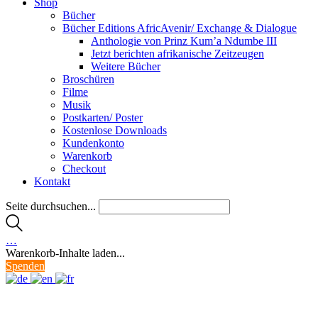
Shop
Bücher
Bücher Editions AfricAvenir/ Exchange & Dialogue
Anthologie von Prinz Kum’a Ndumbe III
Jetzt berichten afrikanische Zeitzeugen
Weitere Bücher
Broschüren
Filme
Musik
Postkarten/ Poster
Kostenlose Downloads
Kundenkonto
Warenkorb
Checkout
Kontakt
Seite durchsuchen...
…
Warenkorb-Inhalte laden...
Spenden