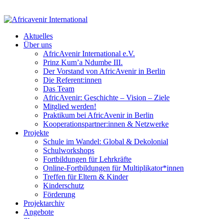
Aktuelles
Über uns
AfricAvenir International e.V.
Prinz Kum’a Ndumbe III.
Der Vorstand von AfricAvenir in Berlin
Die Referent:innen
Das Team
AfricAvenir: Geschichte – Vision – Ziele
Mitglied werden!
Praktikum bei AfricAvenir in Berlin
Kooperationspartner:innen & Netzwerke
Projekte
Schule im Wandel: Global & Dekolonial
Schulworkshops
Fortbildungen für Lehrkräfte
Online-Fortbildungen für Multiplikator*innen
Treffen für Eltern & Kinder
Kinderschutz
Förderung
Projektarchiv
Angebote