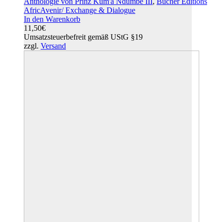
Anthologie von Prinz Kum'a Ndumbe III
,
Bücher Editions
AfricAvenir/ Exchange & Dialogue
In den Warenkorb
11,50
€
Umsatzsteuerbefreit gemäß UStG §19
zzgl.
Versand