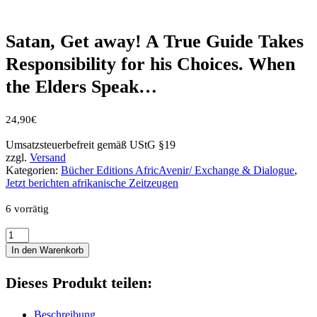
Satan, Get away! A True Guide Takes
Responsibility for his Choices. When
the Elders Speak…
24,90
€
Umsatzsteuerbefreit gemäß UStG §19
zzgl.
Versand
Kategorien:
Bücher Editions AfricAvenir/ Exchange & Dialogue
,
Jetzt berichten afrikanische Zeitzeugen
6 vorrätig
Satan,
Get
In den Warenkorb
away!
A
Dieses Produkt teilen:
True
Guide
Takes
Beschreibung