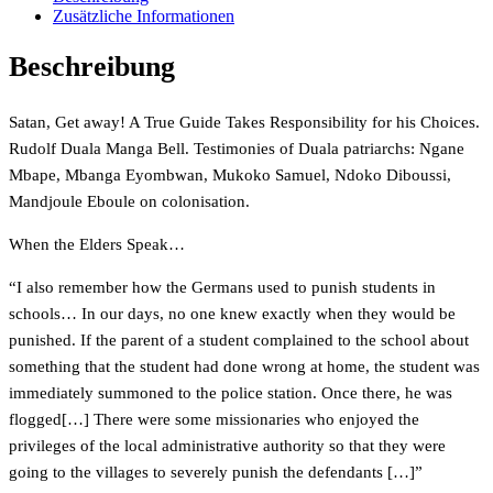
Responsibility
Zusätzliche Informationen
for
his
Beschreibung
Choices.
When
the
Satan, Get away! A True Guide Takes Responsibility for his Choices.
Elders
Speak…
Rudolf Duala Manga Bell. Testimonies of Duala patriarchs: Ngane
Menge
Mbape, Mbanga Eyombwan, Mukoko Samuel, Ndoko Diboussi,
Mandjoule Eboule on colonisation.
When the Elders Speak…
“I also remember how the Germans used to punish students in
schools… In our days, no one knew exactly when they would be
punished. If the parent of a student complained to the school about
something that the student had done wrong at home, the student was
immediately summoned to the police station. Once there, he was
flogged[…] There were some missionaries who enjoyed the
privileges of the local administrative authority so that they were
going to the villages to severely punish the defendants […]”