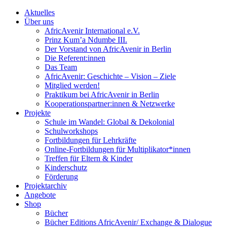
Aktuelles
Über uns
AfricAvenir International e.V.
Prinz Kum’a Ndumbe III.
Der Vorstand von AfricAvenir in Berlin
Die Referent:innen
Das Team
AfricAvenir: Geschichte – Vision – Ziele
Mitglied werden!
Praktikum bei AfricAvenir in Berlin
Kooperationspartner:innen & Netzwerke
Projekte
Schule im Wandel: Global & Dekolonial
Schulworkshops
Fortbildungen für Lehrkräfte
Online-Fortbildungen für Multiplikator*innen
Treffen für Eltern & Kinder
Kinderschutz
Förderung
Projektarchiv
Angebote
Shop
Bücher
Bücher Editions AfricAvenir/ Exchange & Dialogue