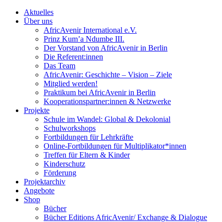
Aktuelles
Über uns
AfricAvenir International e.V.
Prinz Kum’a Ndumbe III.
Der Vorstand von AfricAvenir in Berlin
Die Referent:innen
Das Team
AfricAvenir: Geschichte – Vision – Ziele
Mitglied werden!
Praktikum bei AfricAvenir in Berlin
Kooperationspartner:innen & Netzwerke
Projekte
Schule im Wandel: Global & Dekolonial
Schulworkshops
Fortbildungen für Lehrkräfte
Online-Fortbildungen für Multiplikator*innen
Treffen für Eltern & Kinder
Kinderschutz
Förderung
Projektarchiv
Angebote
Shop
Bücher
Bücher Editions AfricAvenir/ Exchange & Dialogue