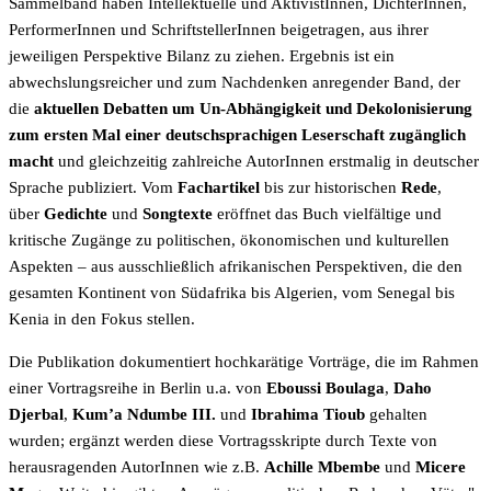
Sammelband haben Intellektuelle und AktivistInnen, DichterInnen,
PerformerInnen und SchriftstellerInnen beigetragen, aus ihrer
jeweiligen Perspektive Bilanz zu ziehen. Ergebnis ist ein
abwechslungsreicher und zum Nachdenken anregender Band, der
die
aktuellen Debatten um Un-Abhängigkeit und Dekolonisierung
zum ersten Mal einer deutschsprachigen Leserschaft zugänglich
macht
und gleichzeitig zahlreiche AutorInnen erstmalig in deutscher
Sprache publiziert. Vom
Fachartikel
bis zur historischen
Rede
,
über
Gedichte
und
Songtexte
eröffnet das Buch vielfältige und
kritische Zugänge zu politischen, ökonomischen und kulturellen
Aspekten – aus ausschließlich afrikanischen Perspektiven, die den
gesamten Kontinent von Südafrika bis Algerien, vom Senegal bis
Kenia in den Fokus stellen.
Die Publikation dokumentiert hochkarätige Vorträge, die im Rahmen
einer Vortragsreihe in Berlin u.a. von
Eboussi Boulaga
,
Daho
Djerbal
,
Kum’a Ndumbe III.
und
Ibrahima Tioub
gehalten
wurden; ergänzt werden diese Vortragsskripte durch Texte von
herausragenden AutorInnen wie z.B.
Achille Mbembe
und
Micere