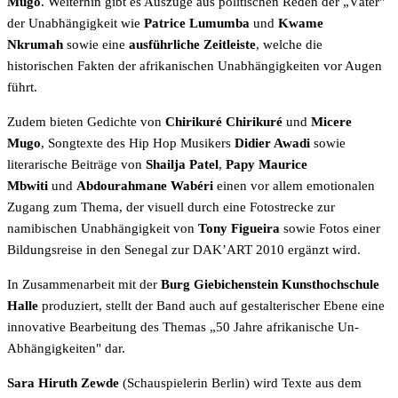
Mugo
. Weiterhin gibt es Auszüge aus politischen Reden der „Väter"
der Unabhängigkeit wie
Patrice Lumumba
und
Kwame
Nkrumah
sowie eine
ausführliche Zeitleiste
, welche die
historischen Fakten der afrikanischen Unabhängigkeiten vor Augen
führt.
Zudem bieten Gedichte von
Chirikuré Chirikuré
und
Micere
Mugo
, Songtexte des Hip Hop Musikers
Didier Awadi
sowie
literarische Beiträge von
Shailja Patel
,
Papy Maurice
Mbwiti
und
Abdourahmane Wabéri
einen vor allem emotionalen
Zugang zum Thema, der visuell durch eine Fotostrecke zur
namibischen Unabhängigkeit von
Tony Figueira
sowie Fotos einer
Bildungsreise in den Senegal zur DAK’ART 2010 ergänzt wird.
In Zusammenarbeit mit der
Burg Giebichenstein Kunsthochschule
Halle
produziert, stellt der Band auch auf gestalterischer Ebene eine
innovative Bearbeitung des Themas „50 Jahre afrikanische Un-
Abhängigkeiten" dar.
Sara Hiruth Zewde
(Schauspielerin Berlin) wird Texte aus dem