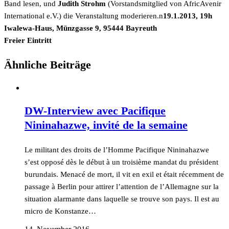
Band lesen, und
Judith Strohm
(Vorstandsmitglied von AfricAvenir
International e.V.) die Veranstaltung moderieren.n
19.1.2013, 19h
Iwalewa-Haus, Münzgasse 9, 95444 Bayreuth
Freier Eintritt
Ähnliche Beiträge
DW-Interview avec Pacifique
Nininahazwe, invité de la semaine
Le militant des droits de l’Homme Pacifique Nininahazwe
s’est opposé dès le début à un troisième mandat du président
burundais. Menacé de mort, il vit en exil et était récemment de
passage à Berlin pour attirer l’attention de l’Allemagne sur la
situation alarmante dans laquelle se trouve son pays. Il est au
micro de Konstanze…