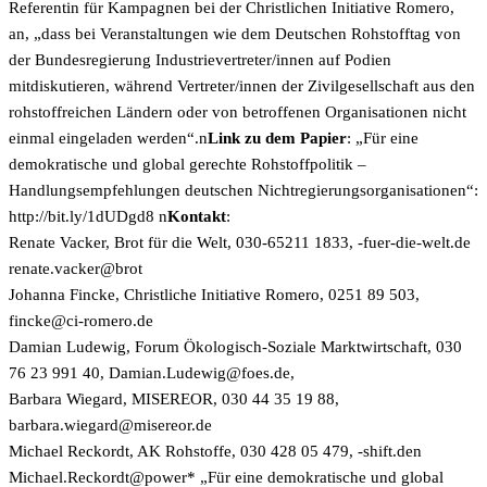
Referentin für Kampagnen bei der Christlichen Initiative Romero,
an, „dass bei Veranstaltungen wie dem Deutschen Rohstofftag von
der Bundesregierung Industrievertreter/innen auf Podien
mitdiskutieren, während Vertreter/innen der Zivilgesellschaft aus den
rohstoffreichen Ländern oder von betroffenen Organisationen nicht
einmal eingeladen werden“.n
Link zu dem Papier
: „Für eine
demokratische und global gerechte Rohstoffpolitik –
Handlungsempfehlungen deutschen Nichtregierungsorganisationen“:
http://bit.ly/1dUDgd8 n
Kontakt
:
Renate Vacker, Brot für die Welt, 030-65211 1833,
ed.tlew-eid-reuf-
torb@rekcav.etaner
Johanna Fincke, Christliche Initiative Romero, 0251 89 503,
ed.oremor-ic@ekcnif
Damian Ludewig, Forum Ökologisch-Soziale Marktwirtschaft, 030
76 23 991 40,
ed.seof@giweduL.naimaD
,
Barbara Wiegard, MISEREOR, 030 44 35 19 88,
ed.roeresim@drageiw.arabrab
Michael Reckordt, AK Rohstoffe, 030 428 05 479,
ned.tfihs-
rewop@tdrokceR.leahciM
* „Für eine demokratische und global