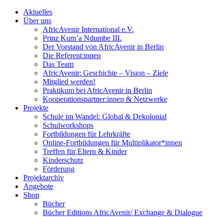
Aktuelles
Über uns
AfricAvenir International e.V.
Prinz Kum’a Ndumbe III.
Der Vorstand von AfricAvenir in Berlin
Die Referent:innen
Das Team
AfricAvenir: Geschichte – Vision – Ziele
Mitglied werden!
Praktikum bei AfricAvenir in Berlin
Kooperationspartner:innen & Netzwerke
Projekte
Schule im Wandel: Global & Dekolonial
Schulworkshops
Fortbildungen für Lehrkräfte
Online-Fortbildungen für Multiplikator*innen
Treffen für Eltern & Kinder
Kinderschutz
Förderung
Projektarchiv
Angebote
Shop
Bücher
Bücher Editions AfricAvenir/ Exchange & Dialogue