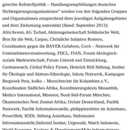
gerechte Rohstoffpolitik – Handlungsempfehlungen deutschen
Nichtregierungsorganisationen“ werden von den folgenden Gruppen
und Organisationen entsprechend ihres jeweiligen Aufgabengebietes
und ihrer Zielsetzung unterstützt (Stand: September 2013):
AfricAvenir, AG Tschad, Aktionsgemeinschaft Solidarische Welt,
Brot für die Welt, Carpus, Christliche Initiative Romero,
Coordination gegen die BAYER-Gefahren, CorA – Netzwerk für
Unternehmensverantwortung, FDCL, FIAN, Forum ökologisch-
soziale Marktwirtschaft, Forum Umwelt und Entwicklung,
Germanwatch, Global Policy Forum, Heinrich Böll Stiftung, Institut
für Ökologie und Aktions-Ethnologie, Inkota Netzwerk, Kampagne
Bergwerk Peru, kolko – Menschrechte für Kolumbien e.V.,
Koordination Südliches Afrika, Koordinierungskreis Mosambik,
Medico International, Misereor, Nord-Süd-Forum München,
Ökumenisches Netz Zentral-Afrika, Oxfam Deutschland, Pazifik
Netzwerk, Pazifik Informationsstelle, philippinenbüro im Asienhaus,
PowerShift, SODI, Stiftung Asienhaus, Südostasien
Informationsstelle,Südwind Institut, Urgewald, Watch Indonesia,
World Economy, Ecology & DevelopmentnMehr Informationen: