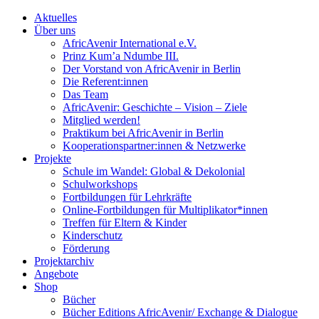
Aktuelles
Über uns
AfricAvenir International e.V.
Prinz Kum’a Ndumbe III.
Der Vorstand von AfricAvenir in Berlin
Die Referent:innen
Das Team
AfricAvenir: Geschichte – Vision – Ziele
Mitglied werden!
Praktikum bei AfricAvenir in Berlin
Kooperationspartner:innen & Netzwerke
Projekte
Schule im Wandel: Global & Dekolonial
Schulworkshops
Fortbildungen für Lehrkräfte
Online-Fortbildungen für Multiplikator*innen
Treffen für Eltern & Kinder
Kinderschutz
Förderung
Projektarchiv
Angebote
Shop
Bücher
Bücher Editions AfricAvenir/ Exchange & Dialogue