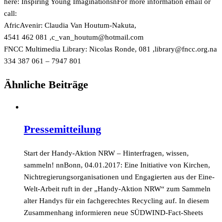
here:
Inspiring Young ImaginationsnFor more information email or
call:
AfricAvenir: Claudia Van Houtum-Nakuta,
, 081 462 4541
moc.liamtoh@mutuoh_nav_c
FNCC Multimedia Library: Nicolas Ronde,
, 081
an.gro.ccnf@yrarbil
801 7947 – 061 387 334
Ähnliche Beiträge
Pressemitteilung
Start der Handy-Aktion NRW – Hinterfragen, wissen,
sammeln! nnBonn, 04.01.2017: Eine Initiative von Kirchen,
Nichtregierungsorganisationen und Engagierten aus der Eine-
Welt-Arbeit ruft in der „Handy-Aktion NRW“ zum Sammeln
alter Handys für ein fachgerechtes Recycling auf. In diesem
Zusammenhang informieren neue SÜDWIND-Fact-Sheets