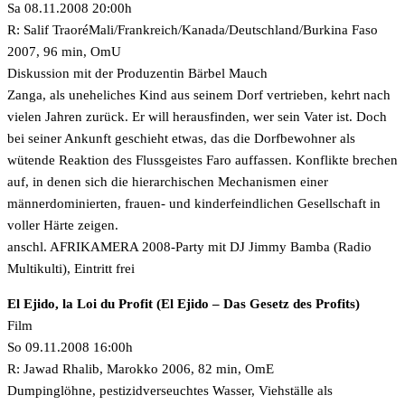
Sa 08.11.2008 20:00h
R: Salif TraoréMali/Frankreich/Kanada/Deutschland/Burkina Faso
2007, 96 min, OmU
Diskussion mit der Produzentin Bärbel Mauch
Zanga, als uneheliches Kind aus seinem Dorf vertrieben, kehrt nach
vielen Jahren zurück. Er will herausfinden, wer sein Vater ist. Doch
bei seiner Ankunft geschieht etwas, das die Dorfbewohner als
wütende Reaktion des Flussgeistes Faro auffassen. Konflikte brechen
auf, in denen sich die hierarchischen Mechanismen einer
männerdominierten, frauen- und kinderfeindlichen Gesellschaft in
voller Härte zeigen.
anschl. AFRIKAMERA 2008-Party mit DJ Jimmy Bamba (Radio
Multikulti), Eintritt frei
El Ejido, la Loi du Profit (El Ejido – Das Gesetz des Profits)
Film
So 09.11.2008 16:00h
R: Jawad Rhalib, Marokko 2006, 82 min, OmE
Dumpinglöhne, pestizidverseuchtes Wasser, Viehställe als