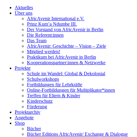
Aktuelles
Über uns
AfricAvenir International e.V.
Prinz Kum’a Ndumbe III.
Der Vorstand von AfricAvenir in Berlin
Die Referent:innen
Das Team
AfricAvenir: Geschichte – Vision – Ziele
Mitglied werden!
Praktikum bei AfricAvenir in Berlin
Kooperationspartner:innen & Netzwerke
Projekte
Schule im Wandel: Global & Dekolonial
Schulworkshops
Fortbildungen für Lehrkräfte
Online-Fortbildungen für Multiplikator*innen
Treffen für Eltern & Kinder
Kinderschutz
Förderung
Projektarchiv
Angebote
Shop
Bücher
Bücher Editions AfricAvenir/ Exchange & Dialogue