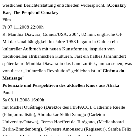
westlichen Berichterstattung entschieden widerspricht.
n
Conakry
Kas, The People of Conakry
Film
Fr 07.11.2008 22:00h
R: Manthia Diawara, Guinea/USA, 2004, 82 min, englische OF
Mit der Unabhängigkeit im Jahre 1958 begann in Guinea ein
kultureller Aufbruch mit neuen Kunstformen, inspiriert von
traditionellen afrikanischen Kulturen. Fast ein halbes Jahrhundert
später kehrt Manthia Diawara in das Land zurück, um zu sehen, was
von dieser „kulturellen Revolution“ geblieben ist.
n
"Cinéma du
Metissage"
Potenziale und Perspektiven des aktuellen Kinos aus Afrika
Panel
Sa 08.11.2008 16:00h
mit Michel Ouédrago (Direktor des FESPACO), Catherine Ruelle
(Filmjournalistin), Aboubakar Sidiki Sanogo (Carleton
University/Ottawa), Teresa Hoeffert de Turégano, (Medienboard
Berlin-Brandenburg), Sylvestre Amoussou (Regisseur), Samba Felix