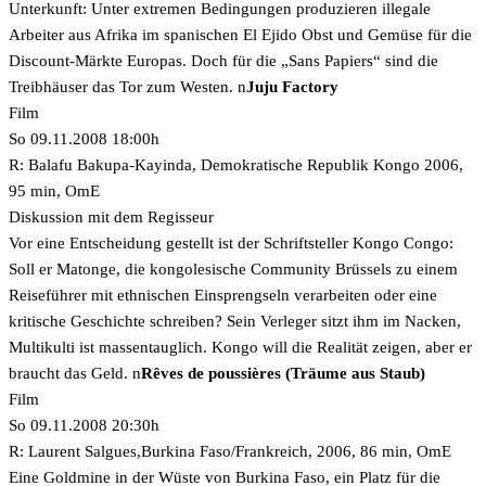
Unterkunft: Unter extremen Bedingungen produzieren illegale
Arbeiter aus Afrika im spanischen El Ejido Obst und Gemüse für die
Discount-Märkte Europas. Doch für die „Sans Papiers“ sind die
Treibhäuser das Tor zum Westen.
n
Juju Factory
Film
So 09.11.2008 18:00h
R: Balafu Bakupa-Kayinda, Demokratische Republik Kongo 2006,
95 min, OmE
Diskussion mit dem Regisseur
Vor eine Entscheidung gestellt ist der Schriftsteller Kongo Congo:
Soll er Matonge, die kongolesische Community Brüssels zu einem
Reiseführer mit ethnischen Einsprengseln verarbeiten oder eine
kritische Geschichte schreiben? Sein Verleger sitzt ihm im Nacken,
Multikulti ist massentauglich. Kongo will die Realität zeigen, aber er
braucht das Geld.
n
Rêves de poussières (Träume aus Staub)
Film
So 09.11.2008 20:30h
R: Laurent Salgues,Burkina Faso/Frankreich, 2006, 86 min, OmE
Eine Goldmine in der Wüste von Burkina Faso, ein Platz für die