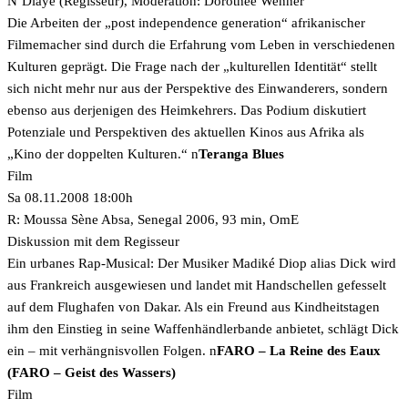
N’Diaye (Regisseur), Moderation: Dorothee Wenner
Die Arbeiten der „post independence generation“ afrikanischer
Filmemacher sind durch die Erfahrung vom Leben in verschiedenen
Kulturen geprägt. Die Frage nach der „kulturellen Identität“ stellt
sich nicht mehr nur aus der Perspektive des Einwanderers, sondern
ebenso aus derjenigen des Heimkehrers. Das Podium diskutiert
Potenziale und Perspektiven des aktuellen Kinos aus Afrika als
„Kino der doppelten Kulturen.“ n
Teranga Blues
Film
Sa 08.11.2008 18:00h
R: Moussa Sène Absa, Senegal 2006, 93 min, OmE
Diskussion mit dem Regisseur
Ein urbanes Rap-Musical: Der Musiker Madiké Diop alias Dick wird
aus Frankreich ausgewiesen und landet mit Handschellen gefesselt
auf dem Flughafen von Dakar. Als ein Freund aus Kindheitstagen
ihm den Einstieg in seine Waffenhändlerbande anbietet, schlägt Dick
ein – mit verhängnisvollen Folgen.
n
FARO – La Reine des Eaux
(FARO – Geist des Wassers)
Film