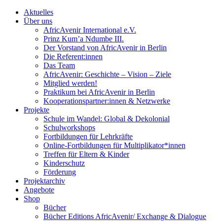
Aktuelles
Über uns
AfricAvenir International e.V.
Prinz Kum’a Ndumbe III.
Der Vorstand von AfricAvenir in Berlin
Die Referent:innen
Das Team
AfricAvenir: Geschichte – Vision – Ziele
Mitglied werden!
Praktikum bei AfricAvenir in Berlin
Kooperationspartner:innen & Netzwerke
Projekte
Schule im Wandel: Global & Dekolonial
Schulworkshops
Fortbildungen für Lehrkräfte
Online-Fortbildungen für Multiplikator*innen
Treffen für Eltern & Kinder
Kinderschutz
Förderung
Projektarchiv
Angebote
Shop
Bücher
Bücher Editions AfricAvenir/ Exchange & Dialogue