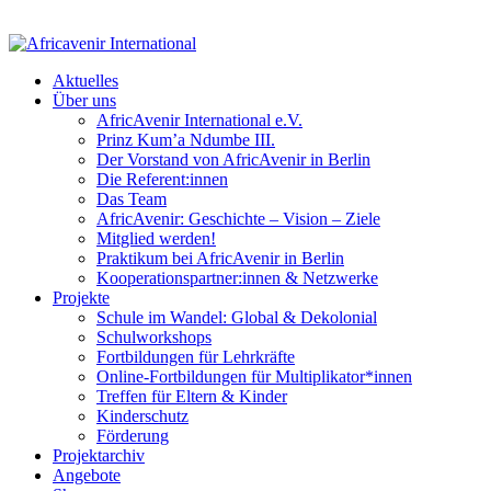
Aktuelles
Über uns
AfricAvenir International e.V.
Prinz Kum’a Ndumbe III.
Der Vorstand von AfricAvenir in Berlin
Die Referent:innen
Das Team
AfricAvenir: Geschichte – Vision – Ziele
Mitglied werden!
Praktikum bei AfricAvenir in Berlin
Kooperationspartner:innen & Netzwerke
Projekte
Schule im Wandel: Global & Dekolonial
Schulworkshops
Fortbildungen für Lehrkräfte
Online-Fortbildungen für Multiplikator*innen
Treffen für Eltern & Kinder
Kinderschutz
Förderung
Projektarchiv
Angebote