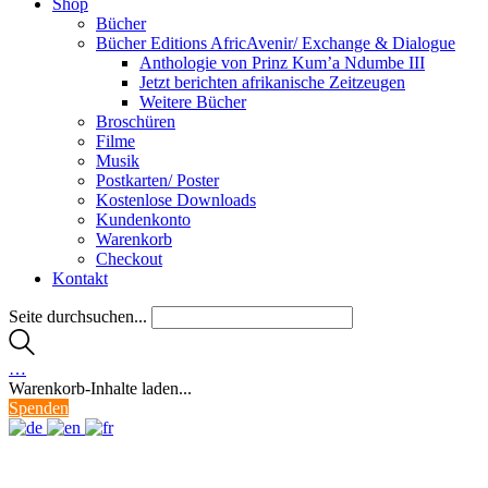
Shop
Bücher
Bücher Editions AfricAvenir/ Exchange & Dialogue
Anthologie von Prinz Kum’a Ndumbe III
Jetzt berichten afrikanische Zeitzeugen
Weitere Bücher
Broschüren
Filme
Musik
Postkarten/ Poster
Kostenlose Downloads
Kundenkonto
Warenkorb
Checkout
Kontakt
Seite durchsuchen...
…
Warenkorb-Inhalte laden...
Spenden