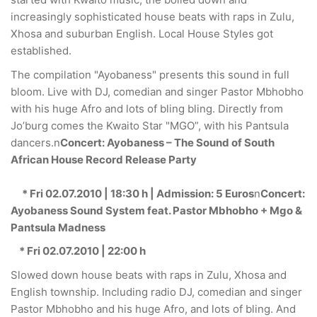
increasingly sophisticated house beats with raps in Zulu,
Xhosa and suburban English. Local House Styles got
established.
The compilation "Ayobaness" presents this sound in full
bloom. Live with DJ, comedian and singer Pastor Mbhobho
with his huge Afro and lots of bling bling. Directly from
Jo’burg comes the Kwaito Star "MGO”, with his Pantsula
dancers.n
Concert: Ayobaness – The Sound of South
African House Record Release Party
* Fri 02.07.2010 | 18:30 h | Admission: 5 Euros
n
Concert:
Ayobaness Sound System feat. Pastor Mbhobho + Mgo &
Pantsula Madness
* Fri 02.07.2010 | 22:00 h
Slowed down house beats with raps in Zulu, Xhosa and
English township. Including radio DJ, comedian and singer
Pastor Mbhobho and his huge Afro, and lots of bling. And