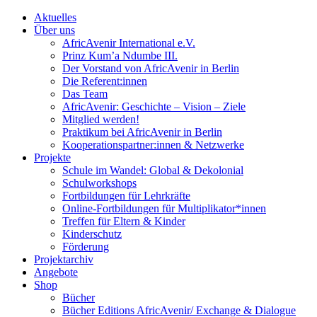
Aktuelles
Über uns
AfricAvenir International e.V.
Prinz Kum’a Ndumbe III.
Der Vorstand von AfricAvenir in Berlin
Die Referent:innen
Das Team
AfricAvenir: Geschichte – Vision – Ziele
Mitglied werden!
Praktikum bei AfricAvenir in Berlin
Kooperationspartner:innen & Netzwerke
Projekte
Schule im Wandel: Global & Dekolonial
Schulworkshops
Fortbildungen für Lehrkräfte
Online-Fortbildungen für Multiplikator*innen
Treffen für Eltern & Kinder
Kinderschutz
Förderung
Projektarchiv
Angebote
Shop
Bücher
Bücher Editions AfricAvenir/ Exchange & Dialogue