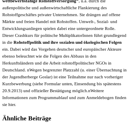
wettbewerbsfähige Rohstoffversorgung“
, u.a. durch die
außenpolitische und außen­wirtschaftliche Flankierung des
Rohstoffgeschäftes privater Unternehmen. Sie drängen auf offene
Märkte und freien Handel mit Rohstoffen. Umwelt-, Sozial- und
Entwicklungsanliegen spielen dabei eine untergeordnete Rolle.
Dieser Crashkurs für politische MultiplikatorInnen führt grundlegend
in die
Rohstoffpolitik und ihre sozialen und ökologischen Folgen
ein. Dabei wird das Vorgehen deutscher und europäischer Akteure
ebenso beleuchtet wie die Folgen des Abbaus in den
Herkunftsländern und die Arbeit rohstoffpolitischer NGOs in
Deutschland. nWegen begrenzter Platzzahl (u. einer Übernachtung in
der Jugendherberge Goslar) ist eine Teilnahme nur nach vorheriger
Kurzbewerbung (siehe Formular unten, Einsen­dung bis spätestens
20.9.2013) und offizieller Bestätigung möglich.nWeitere
Informationen zum Programmablauf und zum Anmeldebogen finden
sie
hier.
Ähnliche Beiträge