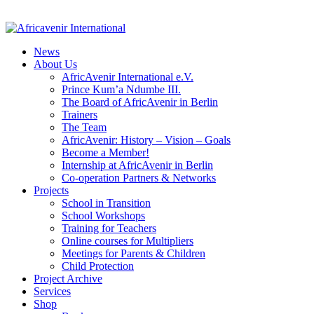
News
About Us
AfricAvenir International e.V.
Prince Kum’a Ndumbe III.
The Board of AfricAvenir in Berlin
Trainers
The Team
AfricAvenir: History – Vision – Goals
Become a Member!
Internship at AfricAvenir in Berlin
Co-operation Partners & Networks
Projects
School in Transition
School Workshops
Training for Teachers
Online courses for Multipliers
Meetings for Parents & Children
Child Protection
Project Archive
Services
Shop