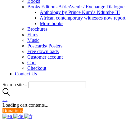
Books
Books Editions AfricAvenir / Exchange Dialogue
Anthology by Prince Kum’a Ndumbe III
African contemporary witnesses now report
More books
Brochures
Films
Music
Postcards/ Posters
Free downloads
Customer account
Cart
Checkout
Contact Us
Search site...
…
Loading cart contents...
Donations