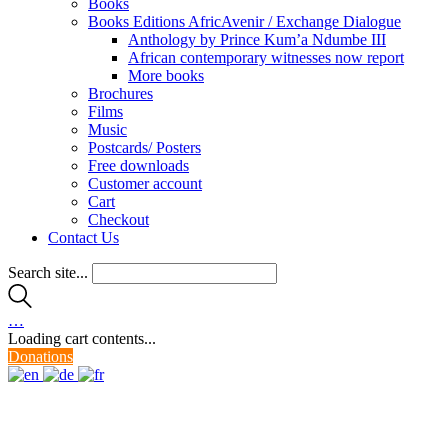
Books
Books Editions AfricAvenir / Exchange Dialogue
Anthology by Prince Kum’a Ndumbe III
African contemporary witnesses now report
More books
Brochures
Films
Music
Postcards/ Posters
Free downloads
Customer account
Cart
Checkout
Contact Us
Search site...
…
Loading cart contents...
Donations