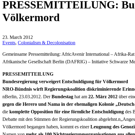
PRESSEMITTEILUNG: Bundes
Völkermord
23. March 2012
Events
,
Colonialism & Decolonisation
Gemeinsame Pressemitteilung: AfricAvenir International – Afrika-Ra
Afrikanische Gesellschaft Berlin (DAFRIG) – Initiative Schwarze 
PRESSEMITTEILUNG
Bundesregierung verweigert Entschuldigung für Völkermord
NRO-Bündnis wirft Regierungskoalition diskriminierende Erinn
nBerlin, 23.03.2012. Der
Bundestag
hat am
22. März 2012
über ein
gegen die Herero und Nama in der ehemaligen Kolonie „Deutsch
die
komplette Opposition für eine förmliche Entschuldigung
des B
Debatte mit den Stimmen der Regierungskoalition abgelehnt.n„Angesic
Völkermord begangen haben, kommt es einer
Leugnung des Genozi
Namen von
mehr als 100 Nichtregierungsorganisationen aus alle