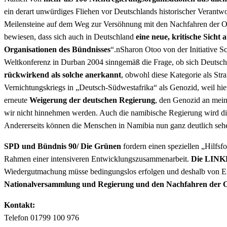
ein derart unwürdiges Fliehen vor Deutschlands historischer Verant
Meilensteine auf dem Weg zur Versöhnung mit den Nachfahren der O
bewiesen, dass sich auch in Deutschland
eine neue, kritische Sicht
Organisationen des Bündnisses
“.nSharon Otoo von der Initiative 
Weltkonferenz in Durban 2004 sinngemäß die Frage, ob sich Deutschla
rückwirkend als solche anerkannt
, obwohl diese Kategorie als St
Vernichtungskriegs in „Deutsch-Südwestafrika“ als Genozid, weil hi
erneute
Weigerung der deutschen Regierung
, den Genozid an mein
wir nicht hinnehmen werden. Auch die namibische Regierung wird di
Andererseits können die Menschen in Namibia nun ganz deutlich sehen
SPD und Bündnis 90/ Die Grünen
fordern einen speziellen „Hilfsf
Rahmen einer intensiveren Entwicklungszusammenarbeit.
Die LINK
Wiedergutmachung müsse bedingungslos erfolgen und deshalb von E
Nationalversammlung und Regierung und den Nachfahren der 
Kontakt:
Telefon 01799 100 976