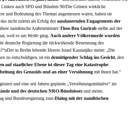
 der Linken auch SPD und Bündnis 90/Die Grünen wirkliche
were und Bedeutung des Themas angemessen waren, haben sie
as nicht zuletzt als Erfolg des
ausdauernden Engagements der
rühere namibische Außenminister
Theo-Ben Gurirab
stellte auf der
hat, weil es um
Weiße
ging.
Auch andere Völkermorde wurden
 die deutsche Regierung die rückwirkende Benennung des
“nDer in Berlin lebende Herero Israel Kaunatjike meint: „Die
n zu entschuldigen, ist ein
demütigender Schlag ins Gesicht
, den
 auf staatlicher Ebene ist dieser Tag eine Katastrophe
.
rbeitung des Genozids und an einer Versöhnung
mit ihnen hat.“
ionen und eine seit Jahren geplante „Versöhnungsinitiative“ im
erbände und des deutschen NRO-Bündnisses
und meint,
stag und Bundesregierung zum
Dialog mit der namibischen