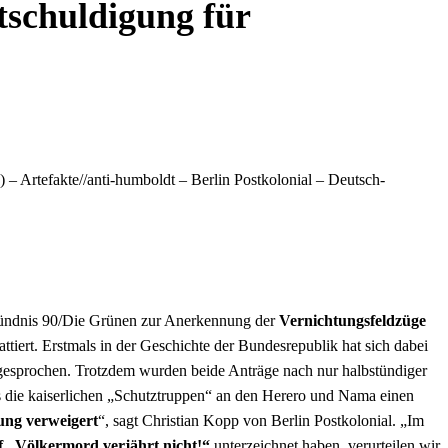
chuldigung für
– Artefakte//anti-humboldt – Berlin Postkolonial – Deutsch-
Bündnis 90/Die Grünen zur Anerkennung der
Vernichtungsfeldzüge
attiert. Erstmals in der Geschichte der Bundesrepublik hat sich dabei
esprochen. Trotzdem wurden beide Anträge nach nur halbstündiger
ss die kaiserlichen „Schutztruppen“ an den Herero und Nama einen
ung verweigert
“, sagt Christian Kopp von Berlin Postkolonial. „Im
 „Völkermord verjährt nicht!“
unterzeichnet haben, verurteilen wir