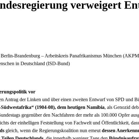
regierung verweigert Ents
t Berlin-Brandenburg – Arbeitskreis Panafrikanismus München (AKPM) 
Menschen in Deutschland (ISD-Bund)
erungspolitik vor
en Antrag der Linken und über einen zweiten Entwurf von SPD und 
-Südwestafrika“ (1904-08), dem heutigen Namibia
, als Genozid deb
undestags gegenüber den Nachfahren der mehr als 100.000 Opfer ausg
hts der einhelligen Feststellung von Fachwelt und Öffentlichkeit, da
ds
gleich, wenn die Regierungskoalition nun erneut
dessen Anerkenn
n Teilen Deutschlands
, die innerhalb weniger Tage den
Bündnisaufruf