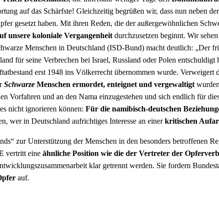
wortung auf das Schärfste! Gleichzeitig begrüßen wir, dass nun neben
pfer gesetzt haben. Mit ihren Reden, die der außergewöhnlichen Sch
 auf unsere koloniale Vergangenheit
durchzusetzen beginnt. Wir sehen d
Schwarze Menschen in Deutschland (ISD-Bund) macht deutlich: „Der f
nd für seine Verbrechen bei Israel, Russland oder Polen entschuldigt 
raftatbestand erst 1948 ins Völkerrecht übernommen wurde. Verweigert
er
Schwarze
Menschen ermordet, enteignet und vergewaltigt
wurden?
en Vorfahren und an den Nama einzugestehen und sich endlich für diese
es nicht ignorieren können:
Für die namibisch-deutschen Beziehungen
, wer in Deutschland aufrichtiges Interesse an einer
kritischen Aufa
onds“ zur Unterstützung der Menschen in den besonders betroffenen Reg
E
vertritt eine
ähnliche Position wie die der Vertreter der Opferv
ntwicklungszusammenarbeit klar getrennt werden. Sie fordern Bunde
Opfer
auf.