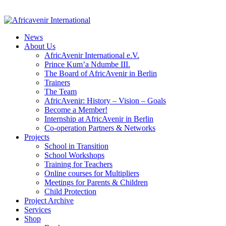
News
About Us
AfricAvenir International e.V.
Prince Kum’a Ndumbe III.
The Board of AfricAvenir in Berlin
Trainers
The Team
AfricAvenir: History – Vision – Goals
Become a Member!
Internship at AfricAvenir in Berlin
Co-operation Partners & Networks
Projects
School in Transition
School Workshops
Training for Teachers
Online courses for Multipliers
Meetings for Parents & Children
Child Protection
Project Archive
Services
Shop