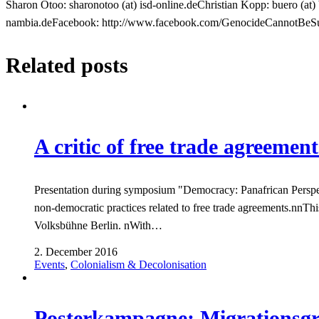
Sharon Otoo:
sharonotoo (at) isd-online.deChristian Kopp:
buero (at)
nambia.deFacebook:
http://www.facebook.com/GenocideCannotBeSubjec
Related posts
A critic of free trade agreemen
Presentation during symposium "Democracy: Panafrican Perspec
non-democratic practices related to free trade agreements.nnThi
Volksbühne Berlin. nWith…
2. December 2016
Events
,
Colonialism & Decolonisation
Posterkampagne: Migrationsg