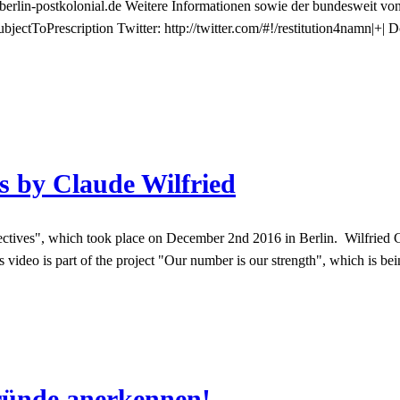
 berlin-postkolonial.de Weitere Informationen sowie der bundesweit vo
tToPrescription Twitter: http://twitter.com/#!/restitution4namn
|+| 
ts by Claude Wilfried
tives", which took place on December 2nd 2016 in Berlin. Wilfried C
s video is part of the project "Our number is our strength", which is 
ründe anerkennen!