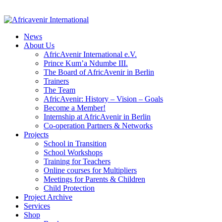
News
About Us
AfricAvenir International e.V.
Prince Kum’a Ndumbe III.
The Board of AfricAvenir in Berlin
Trainers
The Team
AfricAvenir: History – Vision – Goals
Become a Member!
Internship at AfricAvenir in Berlin
Co-operation Partners & Networks
Projects
School in Transition
School Workshops
Training for Teachers
Online courses for Multipliers
Meetings for Parents & Children
Child Protection
Project Archive
Services
Shop