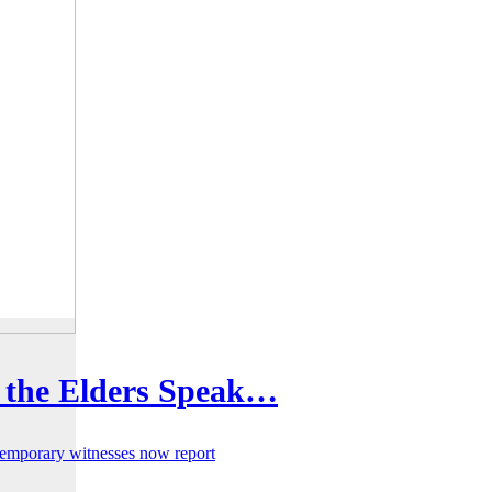
 the Elders Speak…
temporary witnesses now report