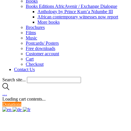
Books
Books Editions AfricAvenir / Exchange Dialogue
Anthology by Prince Kum’a Ndumbe III
African contemporary witnesses now report
More books
Brochures
Films
Music
Postcards/ Posters
Free downloads
Customer account
Cart
Checkout
Contact Us
Search site...
…
Loading cart contents...
Donations