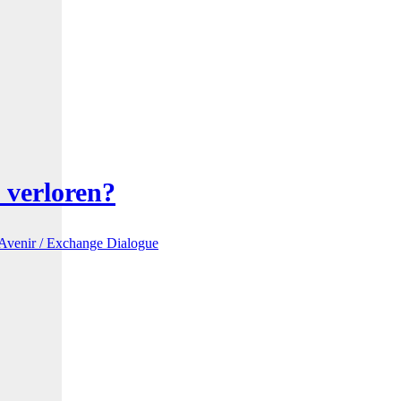
 verloren?
cAvenir / Exchange Dialogue