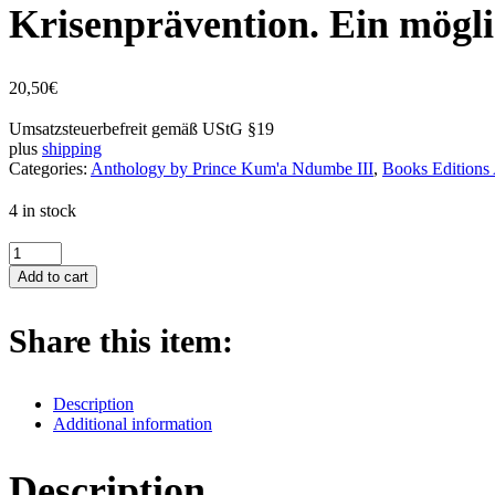
Krisenprävention. Ein mögl
20,50
€
Umsatzsteuerbefreit gemäß UStG §19
plus
shipping
Categories:
Anthology by Prince Kum'a Ndumbe III
,
Books Editions
4 in stock
Krisenprävention.
Ein
Add to cart
möglicher
Weg
aus
Share this item:
Krieg
und
Genozid
Description
quantity
Additional information
Description