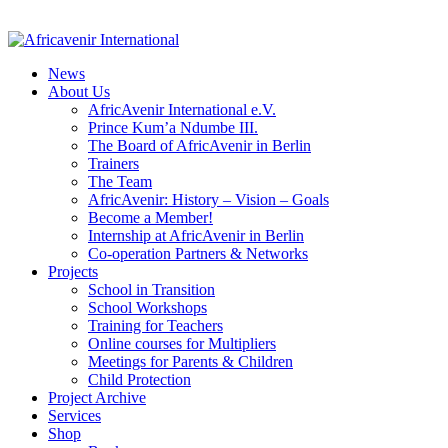
News
About Us
AfricAvenir International e.V.
Prince Kum’a Ndumbe III.
The Board of AfricAvenir in Berlin
Trainers
The Team
AfricAvenir: History – Vision – Goals
Become a Member!
Internship at AfricAvenir in Berlin
Co-operation Partners & Networks
Projects
School in Transition
School Workshops
Training for Teachers
Online courses for Multipliers
Meetings for Parents & Children
Child Protection
Project Archive
Services
Shop