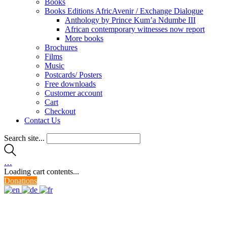
Books
Books Editions AfricAvenir / Exchange Dialogue
Anthology by Prince Kum’a Ndumbe III
African contemporary witnesses now report
More books
Brochures
Films
Music
Postcards/ Posters
Free downloads
Customer account
Cart
Checkout
Contact Us
Search site...
…
Loading cart contents...
Donations