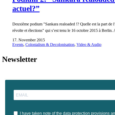
actuel?”
Deuxième podium "Sankara realoaded !? Quelle est la part de l’ 
révolte et élections" qui s’est tenu le 16 octobre 2015 à Berli
17. November 2015
Events
,
Colonialism & Decolonisation
,
Video & Audio
Newsletter
I have taken note of the data protection provisions a