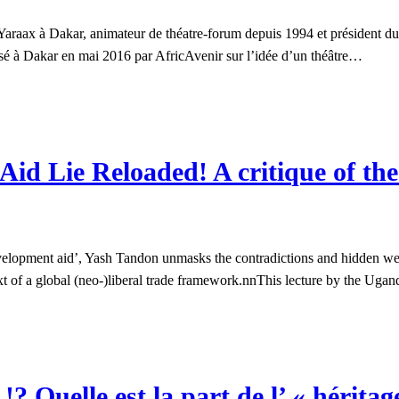
araax à Dakar, animateur de théatre-forum depuis 1994 et président du F
alisé à Dakar en mai 2016 par AfricAvenir sur l’idée d’un théâtre…
Aid Lie Reloaded! A critique of th
evelopment aid’, Yash Tandon unmasks the contradictions and hidden w
ext of a global (neo-)liberal trade framework.nnThis lecture by the Uga
 Quelle est la part de l’ « hérita