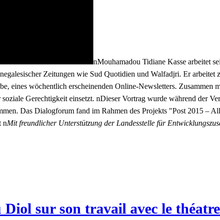
nMouhamadou Tidiane Kasse arbeitet seit
senegalesischer Zeitungen wie Sud Quotidien und Walfadjri. Er arbeitet
be, eines wöchentlich erscheinenden Online-Newsletters. Zusammen mi
oziale Gerechtigkeit einsetzt. nDieser Vortrag wurde während der Ver
ommen. Das Dialogforum fand im Rahmen des Projekts "
Post 2015 – All
t n
Mit freundlicher Unterstützung der Landesstelle für Entwicklungs
Diol sur son travail avec le théat