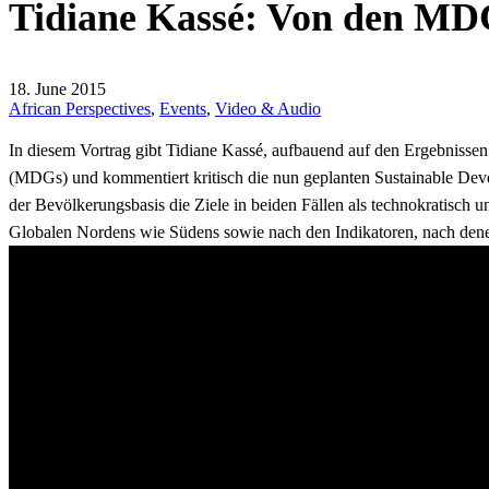
Tidiane Kassé: Von den MDG
18. June 2015
African Perspectives
,
Events
,
Video & Audio
In diesem Vortrag gibt Tidiane Kassé, aufbauend auf den Ergebnisse
(MDGs) und kommentiert kritisch die nun geplanten Sustainable Devel
der Bevölkerungsbasis die Ziele in beiden Fällen als technokratisch un
Globalen Nordens wie Südens sowie nach den Indikatoren, nach dene