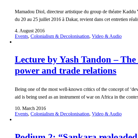
Mamadou Diol, directeur artistique du group de théatre Kaddu Y
du 20 au 25 juillet 2016 à Dakar, revient dans cet entretien ré
4. August 2016
Events
,
Colonialism & Decolonisation
,
Video & Audio
Lecture by Yash Tandon – The 
power and trade relations
Being one of the most well-known critics of the concept of ‘d
aid is being used as an instrument of war on Africa in the cont
10. March 2016
Events
,
Colonialism & Decolonisation
,
Video & Audio
Podium 2: “Sankara realoaded !?