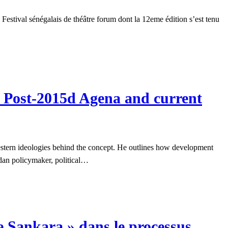
estival sénégalais de théâtre forum dont la 12eme édition s’est tenu
e Post-2015d Agena and current
estern ideologies behind the concept. He outlines how development
ndan policymaker, political…
ge Sankara » dans le processus