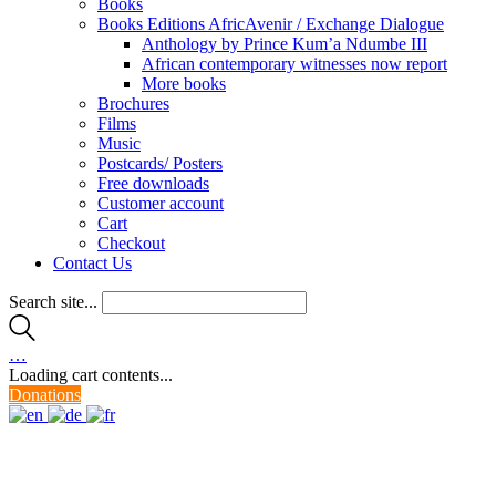
Books
Books Editions AfricAvenir / Exchange Dialogue
Anthology by Prince Kum’a Ndumbe III
African contemporary witnesses now report
More books
Brochures
Films
Music
Postcards/ Posters
Free downloads
Customer account
Cart
Checkout
Contact Us
Search site...
…
Loading cart contents...
Donations