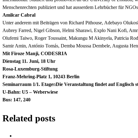
Menschenrechten publiziert und hat ausserdem Lehrbücher für NGOs 
Amilcar Cabral
Unter anderem mit Beiträgen von Richard Pithouse, Adebayo Olukosh
Aubrey Farred, Nigel Gibson, Helmi Sharawi, Explo Nani Kofi, Amr
Olufemi Taiwo, Roger Toussaint, Makungu M Akinyela, Patricia Rod
Samir Amin, António Tomás, Demba Moussa Dembele, Augusta Henrique
Mit Firoze Manji, CODESRIA
Dienstag 11. Juni, 18 Uhr
Rosa-Luxemburg-Stiftung
Franz-Mehring-Platz 1, 10243 Berlin
Seminarraum 1/1. Etage
n
Die Veranstaltung findet auf Englisch st
U-Bahn: U5 – Weberwiese
Bus: 147, 240
Related posts