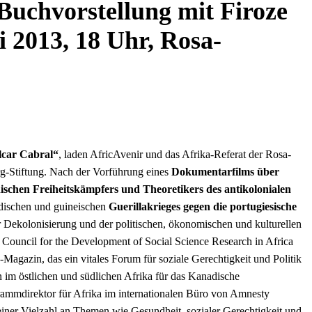
Buchvorstellung mit Firoze
i 2013, 18 Uhr, Rosa-
ilcar Cabral“
, laden AfricAvenir und das Afrika-Referat der Rosa-
-Stiftung. Nach der Vorführung eines
Dokumentarfilms über
ischen Freiheitskämpfers und Theoretikers des antikolonialen
erdischen und guineischen
Guerillakrieges gegen die portugiesische
 der Dekolonisierung und der politischen, ökonomischen und kulturellen
 Council for the Development of Social Science Research in Africa
azin, das ein vitales Forum für soziale Gerechtigkeit und Politik
en im östlichen und südlichen Afrika für das Kanadische
ammdirektor für Afrika im internationalen Büro von Amnesty
 einer Vielzahl an Themen wie Gesundheit, sozialer Gerechtigkeit und