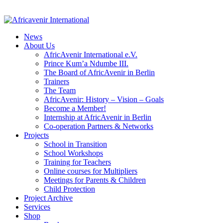
News
About Us
AfricAvenir International e.V.
Prince Kum’a Ndumbe III.
The Board of AfricAvenir in Berlin
Trainers
The Team
AfricAvenir: History – Vision – Goals
Become a Member!
Internship at AfricAvenir in Berlin
Co-operation Partners & Networks
Projects
School in Transition
School Workshops
Training for Teachers
Online courses for Multipliers
Meetings for Parents & Children
Child Protection
Project Archive
Services
Shop