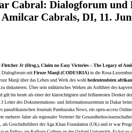
ar Cabral: Dialogforum und 
Amilcar Cabrals, DI, 11. Jun
 Fletcher Jr (Hrsg.), Claim no Easy Victories – The Legacy of Am
m Dialogforum mit
Firoze Manji (CODESRIA)
in die Rosa-Luxemburg
Firoze Manji über das Leben und Werk des wohl
bedeutendsten afrikan
 zu diskutieren. Über sein militärisches Wirken als Anführer des kapv
d gilt bis heute als einer der klarsichtigsten und brillantesten Denker
013 Leiter des Dokumentations- und Informationszentrum in Dakar beim
panafrikanischen Journals Pambazuka News, ein open-access Online-Mag
ete mehrere Jahre als regionaler Vertreter für Gesundheitswissenschaft
i, als Geschäftsführer der Aga Khan Foundation (UK) und er war Progr
war er Fellow am Kellogg College an der Oxford Universität. Er hat zu