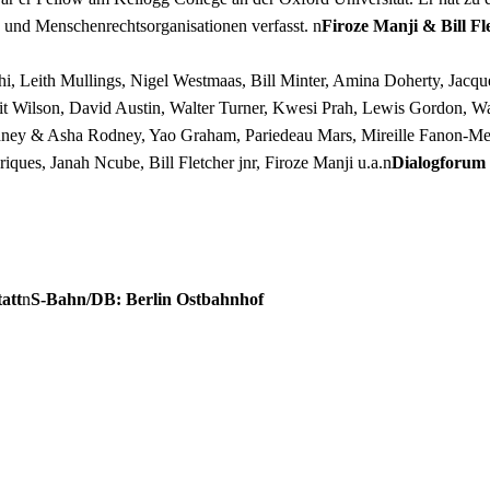
und Menschenrechtsorganisationen verfasst. n
Firoze Manji & Bill Fl
i, Leith Mullings, Nigel Westmaas, Bill Minter, Amina Doherty, Jacq
it Wilson, David Austin, Walter Turner, Kwesi Prah, Lewis Gordon, 
ney & Asha Rodney, Yao Graham, Pariedeau Mars, Mireille Fanon-Men
s, Janah Ncube, Bill Fletcher jnr, Firoze Manji u.a.n
Dialogforum 
att
n
S-Bahn/DB: Berlin Ostbahnhof