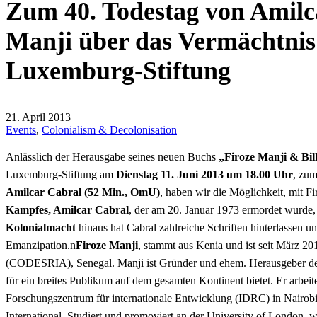
Zum 40. Todestag von Amilc
Manji über das Vermächtnis 
Luxemburg-Stiftung
21. April 2013
Events
,
Colonialism & Decolonisation
Anlässlich der Herausgabe seines neuen Buchs
„Firoze Manji & Bill
Luxemburg-Stiftung am
Dienstag 11. Juni 2013 um 18.00 Uhr
, zu
Amilcar Cabral (52 Min., OmU)
, haben wir die Möglichkeit, mit 
Kampfes, Amilcar Cabral
, der am 20. Januar 1973 ermordet wurde,
Kolonialmacht
hinaus hat Cabral zahlreiche Schriften hinterlassen un
Emanzipation.n
Firoze Manji
, stammt aus Kenia und ist seit März 2
(CODESRIA), Senegal. Manji ist Gründer und ehem. Herausgeber des 
für ein breites Publikum auf dem gesamten Kontinent bietet. Er arbeit
Forschungszentrum für internationale Entwicklung (IDRC) in Nairob
International. Studiert und promoviert an der University of London, 