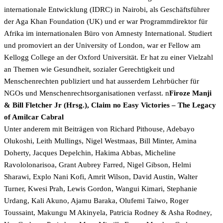
internationale Entwicklung (IDRC) in Nairobi, als Geschäftsführer
der Aga Khan Foundation (UK) und er war Programmdirektor für
Afrika im internationalen Büro von Amnesty International. Studiert
und promoviert an der University of London, war er Fellow am
Kellogg College an der Oxford Universität. Er hat zu einer Vielzahl
an Themen wie Gesundheit, sozialer Gerechtigkeit und
Menschenrechten publiziert und hat ausserdem Lehrbücher für
NGOs und Menschenrechtsorganisationen verfasst. n
Firoze Manji
& Bill Fletcher Jr (Hrsg.), Claim no Easy Victories – The Legacy
of Amilcar Cabral
Unter anderem mit Beiträgen von Richard Pithouse, Adebayo
Olukoshi, Leith Mullings, Nigel Westmaas, Bill Minter, Amina
Doherty, Jacques Depelchin, Hakima Abbas, Micheline
Ravololonarisoa, Grant Aubrey Farred, Nigel Gibson, Helmi
Sharawi, Explo Nani Kofi, Amrit Wilson, David Austin, Walter
Turner, Kwesi Prah, Lewis Gordon, Wangui Kimari, Stephanie
Urdang, Kali Akuno, Ajamu Baraka, Olufemi Taiwo, Roger
Toussaint, Makungu M Akinyela, Patricia Rodney & Asha Rodney,