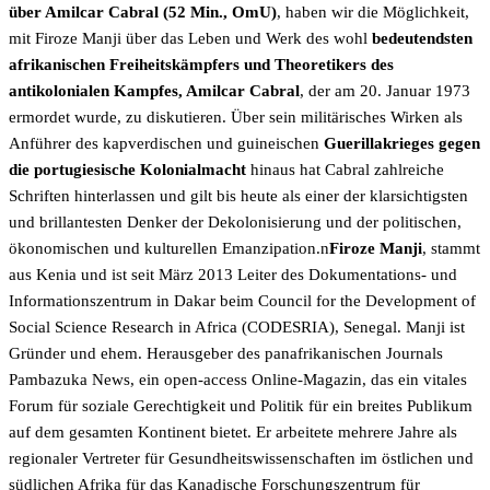
über Amilcar Cabral (52 Min., OmU)
, haben wir die Möglichkeit,
mit Firoze Manji über das Leben und Werk des wohl
bedeutendsten
afrikanischen Freiheitskämpfers und Theoretikers des
antikolonialen Kampfes, Amilcar Cabral
, der am 20. Januar 1973
ermordet wurde, zu diskutieren. Über sein militärisches Wirken als
Anführer des kapverdischen und guineischen
Guerillakrieges gegen
die portugiesische Kolonialmacht
hinaus hat Cabral zahlreiche
Schriften hinterlassen und gilt bis heute als einer der klarsichtigsten
und brillantesten Denker der Dekolonisierung und der politischen,
ökonomischen und kulturellen Emanzipation.n
Firoze Manji
, stammt
aus Kenia und ist seit März 2013 Leiter des Dokumentations- und
Informationszentrum in Dakar beim Council for the Development of
Social Science Research in Africa (CODESRIA), Senegal. Manji ist
Gründer und ehem. Herausgeber des panafrikanischen Journals
Pambazuka News, ein open-access Online-Magazin, das ein vitales
Forum für soziale Gerechtigkeit und Politik für ein breites Publikum
auf dem gesamten Kontinent bietet. Er arbeitete mehrere Jahre als
regionaler Vertreter für Gesundheitswissenschaften im östlichen und
südlichen Afrika für das Kanadische Forschungszentrum für