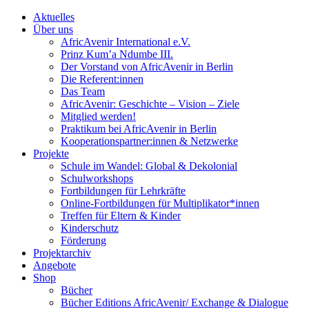
Aktuelles
Über uns
AfricAvenir International e.V.
Prinz Kum’a Ndumbe III.
Der Vorstand von AfricAvenir in Berlin
Die Referent:innen
Das Team
AfricAvenir: Geschichte – Vision – Ziele
Mitglied werden!
Praktikum bei AfricAvenir in Berlin
Kooperationspartner:innen & Netzwerke
Projekte
Schule im Wandel: Global & Dekolonial
Schulworkshops
Fortbildungen für Lehrkräfte
Online-Fortbildungen für Multiplikator*innen
Treffen für Eltern & Kinder
Kinderschutz
Förderung
Projektarchiv
Angebote
Shop
Bücher
Bücher Editions AfricAvenir/ Exchange & Dialogue