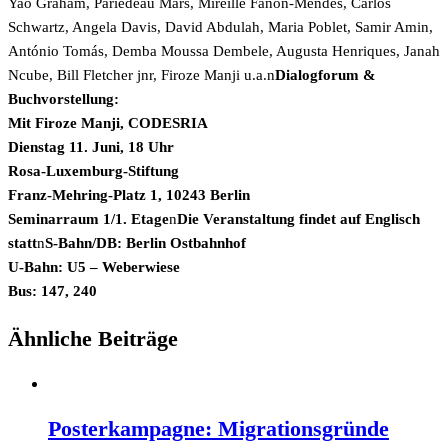
Yao Graham, Pariedeau Mars, Mireille Fanon-Mendes, Carlos
Schwartz, Angela Davis, David Abdulah, Maria Poblet, Samir Amin,
António Tomás, Demba Moussa Dembele, Augusta Henriques, Janah
Ncube, Bill Fletcher jnr, Firoze Manji u.a.n
Dialogforum &
Buchvorstellung:
Mit Firoze Manji, CODESRIA
Dienstag 11. Juni, 18 Uhr
Rosa-Luxemburg-Stiftung
Franz-Mehring-Platz 1, 10243 Berlin
Seminarraum 1/1. Etage
n
Die Veranstaltung findet auf Englisch
statt
n
S-Bahn/DB: Berlin Ostbahnhof
U-Bahn: U5 – Weberwiese
Bus: 147, 240
Ähnliche Beiträge
Posterkampagne: Migrationsgründe