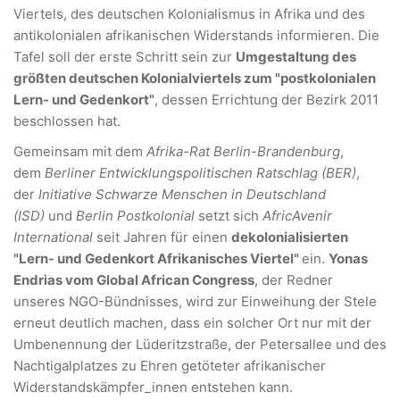
Viertels, des deutschen Kolonialismus in Afrika und des
antikolonialen afrikanischen Widerstands informieren. Die
Tafel soll der erste Schritt sein zur
Umgestaltung des
größten deutschen Kolonialviertels zum "postkolonialen
Lern- und Gedenkort"
, dessen Errichtung der Bezirk 2011
beschlossen hat.
Gemeinsam mit dem
Afrika-Rat Berlin-Brandenburg
,
dem
Berliner Entwicklungspolitischen Ratschlag (BER)
,
der
Initiative Schwarze Menschen in Deutschland
(ISD)
und
Berlin Postkolonial
setzt sich
AfricAvenir
International
seit Jahren für einen
dekolonialisierten
"Lern- und Gedenkort Afrikanisches Viertel"
ein.
Yonas
Endrias vom Global African Congress
, der Redner
unseres NGO-Bündnisses, wird zur Einweihung der Stele
erneut deutlich machen, dass ein solcher Ort nur mit der
Umbenennung der Lüderitzstraße, der Petersallee und des
Nachtigalplatzes zu Ehren getöteter afrikanischer
Widerstandskämpfer_innen entstehen kann.