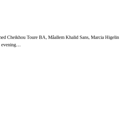
 Ahmed Cheikhou Toure BA, Mâallem Khalid Sans, Marcia Higelin
is evening…