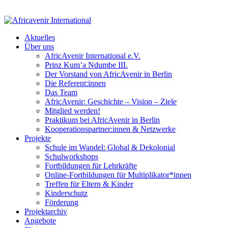
Aktuelles
Über uns
AfricAvenir International e.V.
Prinz Kum’a Ndumbe III.
Der Vorstand von AfricAvenir in Berlin
Die Referent:innen
Das Team
AfricAvenir: Geschichte – Vision – Ziele
Mitglied werden!
Praktikum bei AfricAvenir in Berlin
Kooperationspartner:innen & Netzwerke
Projekte
Schule im Wandel: Global & Dekolonial
Schulworkshops
Fortbildungen für Lehrkräfte
Online-Fortbildungen für Multiplikator*innen
Treffen für Eltern & Kinder
Kinderschutz
Förderung
Projektarchiv
Angebote