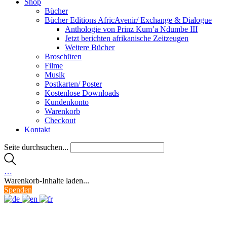
Shop
Bücher
Bücher Editions AfricAvenir/ Exchange & Dialogue
Anthologie von Prinz Kum’a Ndumbe III
Jetzt berichten afrikanische Zeitzeugen
Weitere Bücher
Broschüren
Filme
Musik
Postkarten/ Poster
Kostenlose Downloads
Kundenkonto
Warenkorb
Checkout
Kontakt
Seite durchsuchen...
…
Warenkorb-Inhalte laden...
Spenden