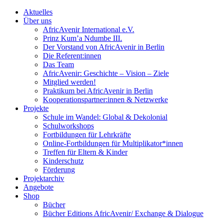
Aktuelles
Über uns
AfricAvenir International e.V.
Prinz Kum’a Ndumbe III.
Der Vorstand von AfricAvenir in Berlin
Die Referent:innen
Das Team
AfricAvenir: Geschichte – Vision – Ziele
Mitglied werden!
Praktikum bei AfricAvenir in Berlin
Kooperationspartner:innen & Netzwerke
Projekte
Schule im Wandel: Global & Dekolonial
Schulworkshops
Fortbildungen für Lehrkräfte
Online-Fortbildungen für Multiplikator*innen
Treffen für Eltern & Kinder
Kinderschutz
Förderung
Projektarchiv
Angebote
Shop
Bücher
Bücher Editions AfricAvenir/ Exchange & Dialogue