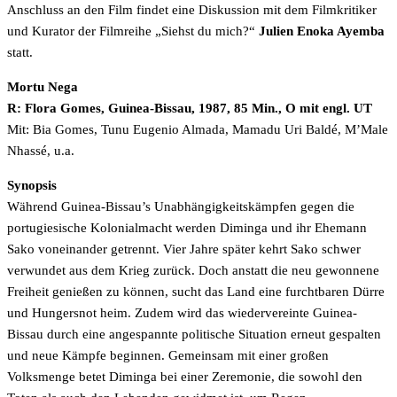
Anschluss an den Film findet eine Diskussion mit dem Filmkritiker
und Kurator der Filmreihe „Siehst du mich?“
Julien Enoka Ayemba
statt.
Mortu Nega
R: Flora Gomes, Guinea-Bissau, 1987, 85 Min., O mit engl. UT
Mit: Bia Gomes, Tunu Eugenio Almada, Mamadu Uri Baldé, M’Male
Nhassé, u.a.
Synopsis
Während Guinea-Bissau’s Unabhängigkeitskämpfen gegen die
portugiesische Kolonialmacht werden Diminga und ihr Ehemann
Sako voneinander getrennt. Vier Jahre später kehrt Sako schwer
verwundet aus dem Krieg zurück. Doch anstatt die neu gewonnene
Freiheit genießen zu können, sucht das Land eine furchtbaren Dürre
und Hungersnot heim. Zudem wird das wiedervereinte Guinea-
Bissau durch eine angespannte politische Situation erneut gespalten
und neue Kämpfe beginnen. Gemeinsam mit einer großen
Volksmenge betet Diminga bei einer Zeremonie, die sowohl den