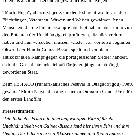
Toten als auch den Lebenden gewidmet ist, um Regen.
“Mortu Nega“, übersetzt ‚jene, die der Tod nicht wollte‘, ist den
Flüchtlingen, Veteranen, Witwen und Waisen gewidmet. Jenen
Menschen, die die Freiheitskämpfe überlebt haben, aber kaum von
den Früchten der Unabhängigkeit profitieren, die alles verloren
haben und nun versuchen müssen, wieder von vorne zu beginnen.
Obwohl der Film in Guinea-Bissau spielt und von dem
antikolonialen Kampf gegen die portugiesischen Siedler handelt,
steht die Geschichte beispielhaft für jeden jüngst unabhängig
gewordenen Staat.
Beim FESPACO (Panafrikanisches Festival in Ouagadougou) 1989,
gewann “Mortu Nega“ den angesehenen Oumarou Ganda Preis für
den ersten Langfilm.
Pressestimmen
:
"Die Rolle der Frauen in dem langwierigen Kampf für die
Unabhängigkeit von Guinea-Bissau fand hier ihren Film und ihre
Heldin. Der Film sollte von Klassenräumen und Kulturzentren