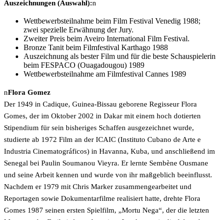
Auszeichnungen (Auswahl):
n
Wettbewerbsteilnahme beim Film Festival Venedig 1988;
zwei spezielle Erwähnung der Jury.
Zweiter Preis beim Aveiro International Film Festival.
Bronze Tanit beim Filmfestival Karthago 1988
Auszeichnung als bester Film und für die beste Schauspielerin
beim FESPACO (Ouagadougou) 1989
Wettbewerbsteilnahme am Filmfestival Cannes 1989
n
Flora Gomez
Der 1949 in Cadique, Guinea-Bissau geborene Regisseur Flora
Gomes, der im Oktober 2002 in Dakar mit einem hoch dotierten
Stipendium für sein bisheriges Schaffen ausgezeichnet wurde,
studierte ab 1972 Film an der ICAIC (Instituto Cubano de Arte e
Industria Cinematográficos) in Havanna, Kuba, und anschließend im
Senegal bei Paulin Soumanou Vieyra. Er lernte Sembène Ousmane
und seine Arbeit kennen und wurde von ihr maßgeblich beeinflusst.
Nachdem er 1979 mit Chris Marker zusammengearbeitet und
Reportagen sowie Dokumentarfilme realisiert hatte, drehte Flora
Gomes 1987 seinen ersten Spielfilm, „Mortu Nega“, der die letzten