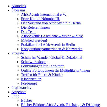
Aktuelles
Über uns
AfricAvenir International e.V.
Prinz Kum’a Ndumbe III.
Der Vorstand von AfricAvenir in Berlin
Die Referent:innen
Das Team
AfricAvenir: Geschichte – Vision – Ziele
Mitglied werden!
Praktikum bei AfricAvenir in Berlin
Kooperationspartner:innen & Netzwerke
Projekte
Schule im Wandel: Global & Dekolonial
Schulworkshops
Fortbildungen für Lehrkräfte
Online-Fortbildungen für Multiplikator*innen
Treffen für Eltern & Kinder
Kinderschutz
Förderung
Projektarchiv
Angebote
Shop
Bücher
Bücher Editions AfricAvenir/ Exchange & Dialogue