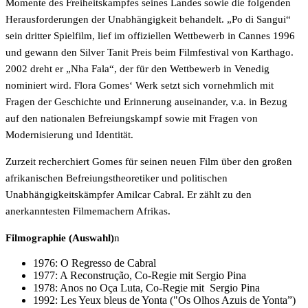
Momente des Freiheitskampfes seines Landes sowie die folgenden
Herausforderungen der Unabhängigkeit behandelt. „Po di Sangui“
sein dritter Spielfilm, lief im offiziellen Wettbewerb in Cannes 1996
und gewann den Silver Tanit Preis beim Filmfestival von Karthago.
2002 dreht er „Nha Fala“, der für den Wettbewerb in Venedig
nominiert wird. Flora Gomes‘ Werk setzt sich vornehmlich mit
Fragen der Geschichte und Erinnerung auseinander, v.a. in Bezug
auf den nationalen Befreiungskampf sowie mit Fragen von
Modernisierung und Identität.
Zurzeit recherchiert Gomes für seinen neuen Film über den großen
afrikanischen Befreiungstheoretiker und politischen
Unabhängigkeitskämpfer Amilcar Cabral. Er zählt zu den
anerkanntesten Filmemachern Afrikas.
Filmographie (Auswahl)
n
1976: O Regresso de Cabral
1977: A Reconstrução, Co-Regie mit Sergio Pina
1978: Anos no Oça Luta, Co-Regie mit Sergio Pina
1992: Les Yeux bleus de Yonta ("Os Olhos Azuis de Yonta”)