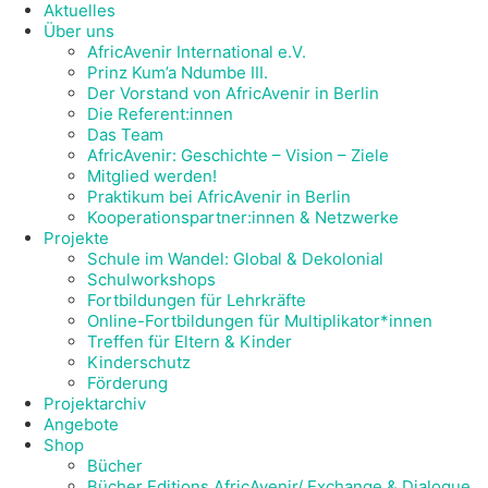
Aktuelles
Über uns
AfricAvenir International e.V.
Prinz Kum’a Ndumbe III.
Der Vorstand von AfricAvenir in Berlin
Die Referent:innen
Das Team
AfricAvenir: Geschichte – Vision – Ziele
Mitglied werden!
Praktikum bei AfricAvenir in Berlin
Kooperationspartner:innen & Netzwerke
Projekte
Schule im Wandel: Global & Dekolonial
Schulworkshops
Fortbildungen für Lehrkräfte
Online-Fortbildungen für Multiplikator*innen
Treffen für Eltern & Kinder
Kinderschutz
Förderung
Projektarchiv
Angebote
Shop
Bücher
Bücher Editions AfricAvenir/ Exchange & Dialogue