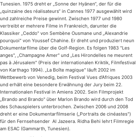
Tunesien. 1975 dreht er „Sonne der Hyänen“, der für die
„quinzaine des réalisateurs“ in Cannes 1977 ausgewählt wird
und zahlreiche Preise gewinnt. Zwischen 1977 und 1980
vertreibt er mehrere Filme in Frankreich, darunter die
Klassiker „Ceddo" von Sembène Ousmane und „Alexandrie
pourquoi" von Youssef Chahine. Er dreht und produziert neun
Dokumentarfilme über die Golf-Region. Es folgen 1983 "Les
anges", „Champagne Amer" und „Les Hirondelles ne meurent
pas à Jérusalem" (Preis der internationalen Kriktik, Filmfestival
von Karthago 1994). „La Boîte magique" läuft 2002 im
Wettbewerb von Venedig, beim Festival Vues d’Afriques 2003
und erhält eine besondere Erwähnung der Jury beim 22.
Internationalen Festival in Amiens 2002. Sein Filmprojekt
„Brando and Brando" über Marlon Brando wird durch den Tod
des Schauspielers unterbrochen. Zwischen 2006 und 2008
dreht er eine Dokumentarfilmserie („Portraits de cinéastes")
für den Fernsehsender Al Jazeera. Ridha Behi lehrt Filmregie
am ESAC (Gammarth, Tunesien).