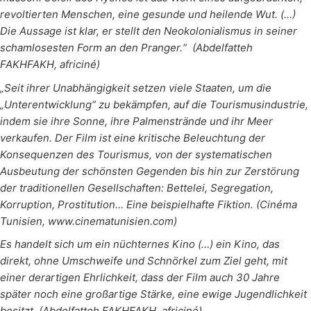
revoltierten Menschen, eine gesunde und heilende Wut. (…)
Die Aussage ist klar, er stellt den Neokolonialismus in seiner
schamlosesten Form an den Pranger.“ (Abdelfatteh
FAKHFAKH, africiné)
„Seit ihrer Unabhängigkeit setzen viele Staaten, um die
„Unterentwicklung“ zu bekämpfen, auf die Tourismusindustrie,
indem sie ihre Sonne, ihre Palmenstrände und ihr Meer
verkaufen. Der Film ist eine kritische Beleuchtung der
Konsequenzen des Tourismus, von der systematischen
Ausbeutung der schönsten Gegenden bis hin zur Zerstörung
der traditionellen Gesellschaften: Bettelei, Segregation,
Korruption, Prostitution… Eine beispielhafte Fiktion. (Cinéma
Tunisien, www.cinematunisien.com)
Es handelt sich um ein nüchternes Kino (…) ein Kino, das
direkt, ohne Umschweife und Schnörkel zum Ziel geht, mit
einer derartigen Ehrlichkeit, dass der Film auch 30 Jahre
später noch eine großartige Stärke, eine ewige Jugendlichkeit
besitzt. (Abdelfatteh FAKHFAKH, africiné)