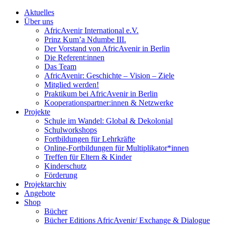
Aktuelles
Über uns
AfricAvenir International e.V.
Prinz Kum’a Ndumbe III.
Der Vorstand von AfricAvenir in Berlin
Die Referent:innen
Das Team
AfricAvenir: Geschichte – Vision – Ziele
Mitglied werden!
Praktikum bei AfricAvenir in Berlin
Kooperationspartner:innen & Netzwerke
Projekte
Schule im Wandel: Global & Dekolonial
Schulworkshops
Fortbildungen für Lehrkräfte
Online-Fortbildungen für Multiplikator*innen
Treffen für Eltern & Kinder
Kinderschutz
Förderung
Projektarchiv
Angebote
Shop
Bücher
Bücher Editions AfricAvenir/ Exchange & Dialogue