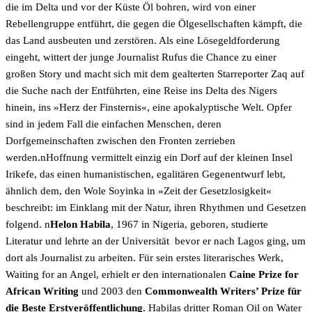
die im Delta und vor der Küste Öl bohren, wird von einer
Rebellengruppe entführt, die gegen die Ölgesellschaften kämpft, die
das Land ausbeuten und zerstören. Als eine Lösegeldforderung
eingeht, wittert der junge Journalist Rufus die Chance zu einer
großen Story und macht sich mit dem gealterten Starreporter Zaq auf
die Suche nach der Entführten, eine Reise ins Delta des Nigers
hinein, ins »Herz der Finsternis«, eine apokalyptische Welt. Opfer
sind in jedem Fall die einfachen Menschen, deren
Dorfgemeinschaften zwischen den Fronten zerrieben
werden.nHoffnung vermittelt einzig ein Dorf auf der kleinen Insel
Irikefe, das einen humanistischen, egalitären Gegenentwurf lebt,
ähnlich dem, den Wole Soyinka in »Zeit der Gesetzlosigkeit«
beschreibt: im Einklang mit der Natur, ihren Rhythmen und Gesetzen
folgend. n
Helon Habila
, 1967 in Nigeria, geboren, studierte
Literatur und lehrte an der Universität bevor er nach Lagos ging, um
dort als Journalist zu arbeiten. Für sein erstes literarisches Werk,
Waiting for an Angel, erhielt er den internationalen
Caine Prize for
African Writing
und 2003 den
Commonwealth Writers’ Prize für
die Beste Erstveröffentlichung
. Habilas dritter Roman Oil on Water