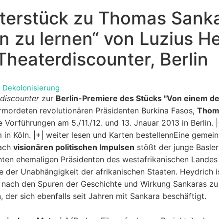
aterstück zu Thomas Sanka
n zu lernen“ von Luzius He
Theaterdiscounter, Berlin
& Dekolonisierung
rdiscounter
zur
Berlin-Premiere des Stücks "Von einem de
ermordeten revolutionären Präsidenten Burkina Fasos,
Thom
 Vorführungen am 5./11./12. und 13. Jnauar 2013 in Berlin.
 in Köln.
|+| weiter lesen und Karten bestellennEine gemei
nach
visionären politischen Impulsen
stößt der junge Basle
ten ehemaligen Präsidenten des westafrikanischen Landes 
 der Unabhängigkeit der afrikanischen Staaten. Heydrich ist
m nach den Spuren der Geschichte und Wirkung Sankaras zu 
 der sich ebenfalls seit Jahren mit Sankara beschäftigt.