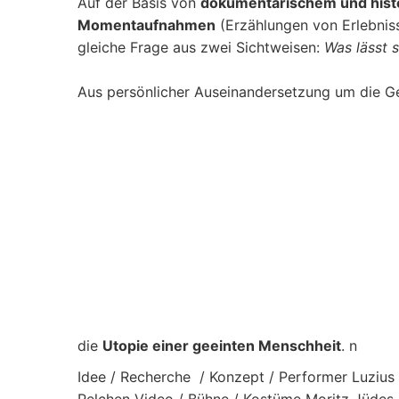
Auf der Basis von
dokumentarischem und hist
Momentaufnahmen
(Erzählungen von Erlebniss
gleiche Frage aus zwei Sichtweisen:
Was lässt 
Aus persönlicher Auseinandersetzung um die G
die
Utopie einer geeinten Menschheit
. n
Idee / Recherche / Konzept / Performer Luziu
Pelchen Video / Bühne / Kostüme Moritz Jüdes 