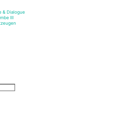
e & Dialogue
mbe III
itzeugen