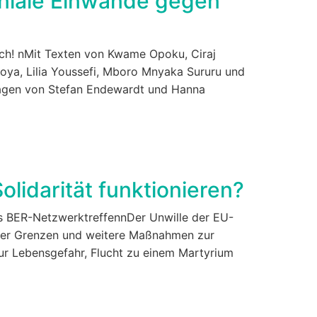
oniale Einwände gegen
ich! nMit Texten von Kwame Opoku, Ciraj
oya, Lilia Youssefi, Mboro Mnyaka Sururu und
lagen von Stefan Endewardt und Hanna
lidarität funktionieren?
s BER-NetzwerktreffennDer Unwille der EU-
der Grenzen und weitere Maßnahmen zur
ur Lebensgefahr, Flucht zu einem Martyrium