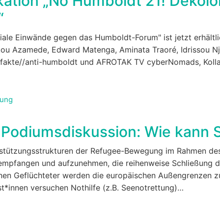
kation „No Humboldt 21! Dekol
“
iale Einwände gegen das Humboldt-Forum" ist jetzt erhältl
kou Azamede, Edward Matenga, Aminata Traoré, Idrissou Nj
rtefakte//anti-humboldt und AFROTAK TV cyberNomads, Kol
rung
Podiumsdiskussion: Wie kann So
erstützungsstrukturen der Refugee-Bewegung im Rahmen de
 empfangen und aufzunehmen, die reihenweise Schließung 
ionen Geflüchteter werden die europäischen Außengrenzen z
t*innen versuchen Nothilfe (z.B. Seenotrettung)…