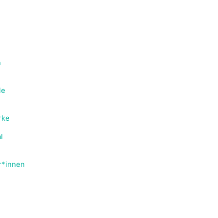
n
le
rke
l
or*innen