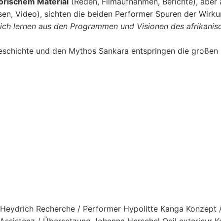
orischem Material
(Reden, Filmaufnahmen, Berichte), aber
en, Video), sichten die beiden Performer Spuren der Wirkun
sich lernen aus den Programmen und Visionen des afrikani
eschichte und den Mythos Sankara entspringen die großen
s Heydrich Recherche / Performer Hypolitte Kanga Konzept
Assistenz / Übersetzung Johanna Herschel Oeil exterieur K