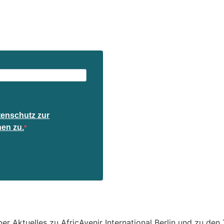
enschutz zur
en zu.
er Aktuelles zu AfricAvenir International Berlin und zu de