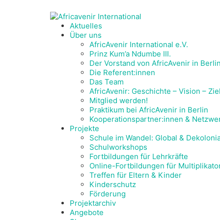
Aktuelles
Über uns
AfricAvenir International e.V.
Prinz Kum’a Ndumbe III.
Der Vorstand von AfricAvenir in Berli
Die Referent:innen
Das Team
AfricAvenir: Geschichte – Vision – Zie
Mitglied werden!
Praktikum bei AfricAvenir in Berlin
Kooperationspartner:innen & Netzwe
Projekte
Schule im Wandel: Global & Dekolonia
Schulworkshops
Fortbildungen für Lehrkräfte
Online-Fortbildungen für Multiplikat
Treffen für Eltern & Kinder
Kinderschutz
Förderung
Projektarchiv
Angebote