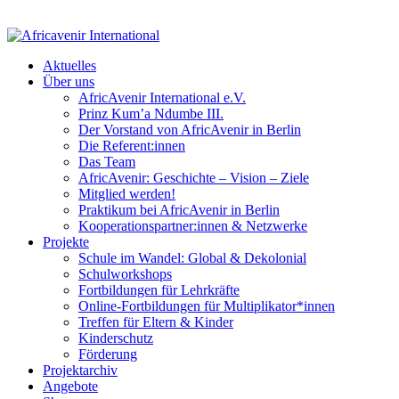
Aktuelles
Über uns
AfricAvenir International e.V.
Prinz Kum’a Ndumbe III.
Der Vorstand von AfricAvenir in Berlin
Die Referent:innen
Das Team
AfricAvenir: Geschichte – Vision – Ziele
Mitglied werden!
Praktikum bei AfricAvenir in Berlin
Kooperationspartner:innen & Netzwerke
Projekte
Schule im Wandel: Global & Dekolonial
Schulworkshops
Fortbildungen für Lehrkräfte
Online-Fortbildungen für Multiplikator*innen
Treffen für Eltern & Kinder
Kinderschutz
Förderung
Projektarchiv
Angebote