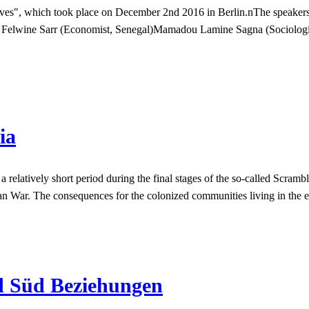
", which took place on December 2nd 2016 in Berlin.nThe speakers tal
ith: Felwine Sarr (Economist, Senegal)Mamadou Lamine Sagna (Sociolo
ia
elatively short period during the final stages of the so-called Scramble
an War. The consequences for the colonized communities living in the e
d Süd Beziehungen