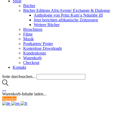
Shop
Bücher
Bücher Editions AfricAvenir/ Exchange & Dialogue
Anthologie von Prinz Kum’a Ndumbe III
Jetzt berichten afrikanische Zeitzeugen
Weitere Bücher
Broschüren
Filme
Musik
Postkarten/ Poster
Kostenlose Downloads
Kundenkonto
Warenkorb
Checkout
Kontakt
Seite durchsuchen...
…
Warenkorb-Inhalte laden...
Spenden