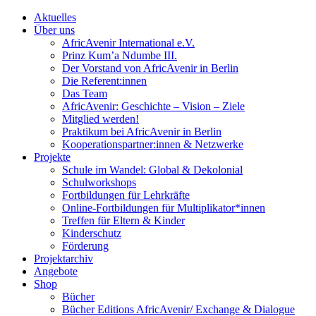
Aktuelles
Über uns
AfricAvenir International e.V.
Prinz Kum’a Ndumbe III.
Der Vorstand von AfricAvenir in Berlin
Die Referent:innen
Das Team
AfricAvenir: Geschichte – Vision – Ziele
Mitglied werden!
Praktikum bei AfricAvenir in Berlin
Kooperationspartner:innen & Netzwerke
Projekte
Schule im Wandel: Global & Dekolonial
Schulworkshops
Fortbildungen für Lehrkräfte
Online-Fortbildungen für Multiplikator*innen
Treffen für Eltern & Kinder
Kinderschutz
Förderung
Projektarchiv
Angebote
Shop
Bücher
Bücher Editions AfricAvenir/ Exchange & Dialogue