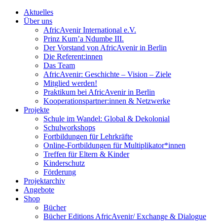
Aktuelles
Über uns
AfricAvenir International e.V.
Prinz Kum’a Ndumbe III.
Der Vorstand von AfricAvenir in Berlin
Die Referent:innen
Das Team
AfricAvenir: Geschichte – Vision – Ziele
Mitglied werden!
Praktikum bei AfricAvenir in Berlin
Kooperationspartner:innen & Netzwerke
Projekte
Schule im Wandel: Global & Dekolonial
Schulworkshops
Fortbildungen für Lehrkräfte
Online-Fortbildungen für Multiplikator*innen
Treffen für Eltern & Kinder
Kinderschutz
Förderung
Projektarchiv
Angebote
Shop
Bücher
Bücher Editions AfricAvenir/ Exchange & Dialogue