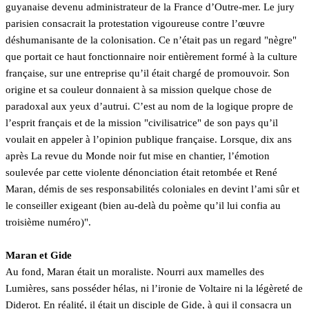
guyanaise devenu administrateur de la France d’Outre-mer. Le jury
parisien consacrait la protestation vigoureuse contre l’œuvre
déshumanisante de la colonisation. Ce n’était pas un regard "nègre"
que portait ce haut fonctionnaire noir entièrement formé à la culture
française, sur une entreprise qu’il était chargé de promouvoir. Son
origine et sa couleur donnaient à sa mission quelque chose de
paradoxal aux yeux d’autrui. C’est au nom de la logique propre de
l’esprit français et de la mission "civilisatrice" de son pays qu’il
voulait en appeler à l’opinion publique française. Lorsque, dix ans
après La revue du Monde noir fut mise en chantier, l’émotion
soulevée par cette violente dénonciation était retombée et René
Maran, démis de ses responsabilités coloniales en devint l’ami sûr et
le conseiller exigeant (bien au-delà du poème qu’il lui confia au
troisième numéro)".
Maran et Gide
Au fond, Maran était un moraliste. Nourri aux mamelles des
Lumières, sans posséder hélas, ni l’ironie de Voltaire ni la légèreté de
Diderot. En réalité, il était un disciple de Gide, à qui il consacra un