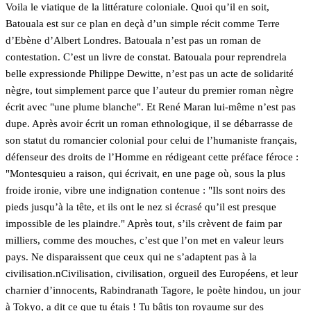
Voila le viatique de la littérature coloniale. Quoi qu’il en soit,
Batouala est sur ce plan en deçà d’un simple récit comme Terre
d’Ebène d’Albert Londres. Batouala n’est pas un roman de
contestation. C’est un livre de constat. Batouala pour reprendrela
belle expressionde Philippe Dewitte, n’est pas un acte de solidarité
nègre, tout simplement parce que l’auteur du premier roman nègre
écrit avec "une plume blanche". Et René Maran lui-même n’est pas
dupe. Après avoir écrit un roman ethnologique, il se débarrasse de
son statut du romancier colonial pour celui de l’humaniste français,
défenseur des droits de l’Homme en rédigeant cette préface féroce :
"Montesquieu a raison, qui écrivait, en une page où, sous la plus
froide ironie, vibre une indignation contenue : "Ils sont noirs des
pieds jusqu’à la tête, et ils ont le nez si écrasé qu’il est presque
impossible de les plaindre." Après tout, s’ils crèvent de faim par
milliers, comme des mouches, c’est que l’on met en valeur leurs
pays. Ne disparaissent que ceux qui ne s’adaptent pas à la
civilisation.nCivilisation, civilisation, orgueil des Européens, et leur
charnier d’innocents, Rabindranath Tagore, le poète hindou, un jour
à Tokyo, a dit ce que tu étais ! Tu bâtis ton royaume sur des