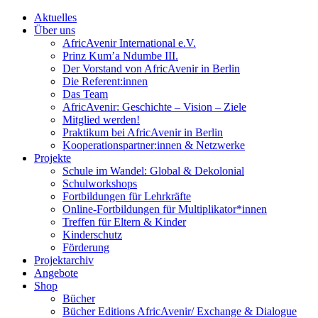
Aktuelles
Über uns
AfricAvenir International e.V.
Prinz Kum’a Ndumbe III.
Der Vorstand von AfricAvenir in Berlin
Die Referent:innen
Das Team
AfricAvenir: Geschichte – Vision – Ziele
Mitglied werden!
Praktikum bei AfricAvenir in Berlin
Kooperationspartner:innen & Netzwerke
Projekte
Schule im Wandel: Global & Dekolonial
Schulworkshops
Fortbildungen für Lehrkräfte
Online-Fortbildungen für Multiplikator*innen
Treffen für Eltern & Kinder
Kinderschutz
Förderung
Projektarchiv
Angebote
Shop
Bücher
Bücher Editions AfricAvenir/ Exchange & Dialogue