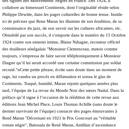
des figures des Mouvements Nègres en France. Dès 1924, il
collabore au bimensuel Continents, dont l’originalité réside selon
Philippe Dewitte, dans les pages culturelles de bonne tenue. Inutile
ici de préciser que Rene Maran les illumine de son érudition, de sa
connaissance du jazz, de son savoir sur les cultures africaines, etc.
Obnubilé par son succès, il s’emporte dans le numéro du 15 Octobre
1924 contre son ennemi intime, Blaise Ndiagne, recruteur officiel
des tirailleurs sénégalais "Monsieur Clemenceau, matois comme
toujours, s’empressa de faire savoir téléphoniquement à Monsieur
Diagne qu’il lui serait accordé une certaine commission par soldat
recruté."nCette petite phrase, écrite sans doute dans un moment de
rage, lui vaudra un procès en diffamation et sonna le glas de
Continents. Traqué, humilié, Maran rejoint quelques années plus
tard, l’équipe de La revue du Monde Noir des sœurs Nadal. Dans la
préface qu’il signe à l’occasion de la réédition de cette revue aux
éditions Jean Michel Place, Louis Thomas Achille (sans doute le
dernier survivant de l’équipe) consacre des pages émouvantes à
René Maran "Décernant en 1921 le Prix Goncourt au "véritable
roman nègre", Batouala de René Maran, Antillais d’ascendance