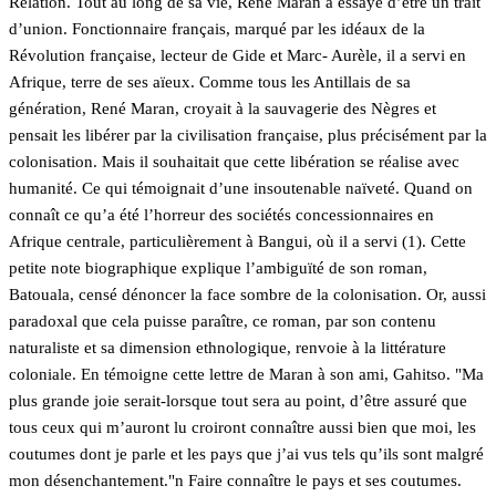
Relation. Tout au long de sa vie, René Maran a essayé d’être un trait
d’union. Fonctionnaire français, marqué par les idéaux de la
Révolution française, lecteur de Gide et Marc- Aurèle, il a servi en
Afrique, terre de ses aïeux. Comme tous les Antillais de sa
génération, René Maran, croyait à la sauvagerie des Nègres et
pensait les libérer par la civilisation française, plus précisément par la
colonisation. Mais il souhaitait que cette libération se réalise avec
humanité. Ce qui témoignait d’une insoutenable naïveté. Quand on
connaît ce qu’a été l’horreur des sociétés concessionnaires en
Afrique centrale, particulièrement à Bangui, où il a servi (1). Cette
petite note biographique explique l’ambiguïté de son roman,
Batouala, censé dénoncer la face sombre de la colonisation. Or, aussi
paradoxal que cela puisse paraître, ce roman, par son contenu
naturaliste et sa dimension ethnologique, renvoie à la littérature
coloniale. En témoigne cette lettre de Maran à son ami, Gahitso. "Ma
plus grande joie serait-lorsque tout sera au point, d’être assuré que
tous ceux qui m’auront lu croiront connaître aussi bien que moi, les
coutumes dont je parle et les pays que j’ai vus tels qu’ils sont malgré
mon désenchantement."n Faire connaître le pays et ses coutumes.