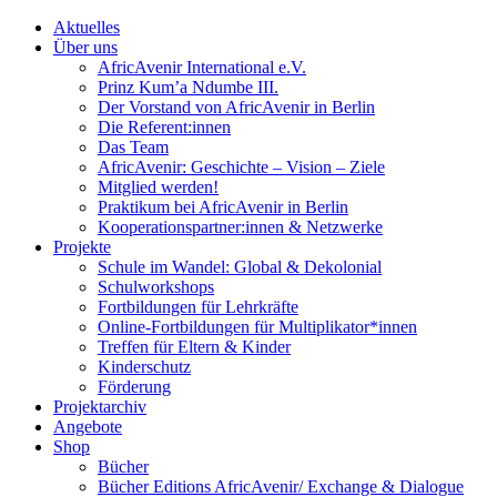
Aktuelles
Über uns
AfricAvenir International e.V.
Prinz Kum’a Ndumbe III.
Der Vorstand von AfricAvenir in Berlin
Die Referent:innen
Das Team
AfricAvenir: Geschichte – Vision – Ziele
Mitglied werden!
Praktikum bei AfricAvenir in Berlin
Kooperationspartner:innen & Netzwerke
Projekte
Schule im Wandel: Global & Dekolonial
Schulworkshops
Fortbildungen für Lehrkräfte
Online-Fortbildungen für Multiplikator*innen
Treffen für Eltern & Kinder
Kinderschutz
Förderung
Projektarchiv
Angebote
Shop
Bücher
Bücher Editions AfricAvenir/ Exchange & Dialogue