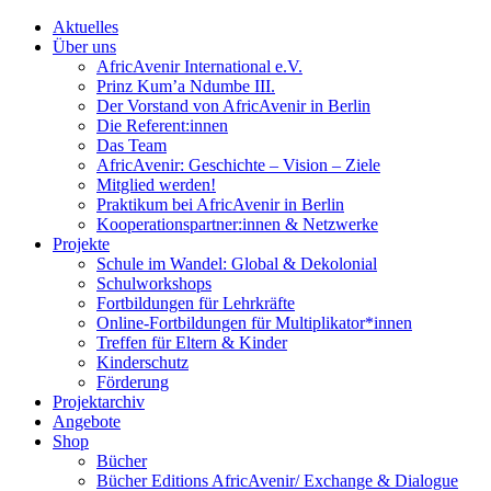
Aktuelles
Über uns
AfricAvenir International e.V.
Prinz Kum’a Ndumbe III.
Der Vorstand von AfricAvenir in Berlin
Die Referent:innen
Das Team
AfricAvenir: Geschichte – Vision – Ziele
Mitglied werden!
Praktikum bei AfricAvenir in Berlin
Kooperationspartner:innen & Netzwerke
Projekte
Schule im Wandel: Global & Dekolonial
Schulworkshops
Fortbildungen für Lehrkräfte
Online-Fortbildungen für Multiplikator*innen
Treffen für Eltern & Kinder
Kinderschutz
Förderung
Projektarchiv
Angebote
Shop
Bücher
Bücher Editions AfricAvenir/ Exchange & Dialogue