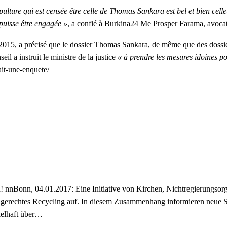
 sépulture qui est censée être celle de Thomas Sankara est bel et bien ce
puisse être engagée »
, a confié à Burkina24 Me Prosper Farama, avocat 
015, a précisé que le dossier Thomas Sankara, de même que des dossiers
 a instruit le ministre de la justice
« à prendre les mesures idoines po
ait-une-enquete/
nnBonn, 04.01.2017: Eine Initiative von Kirchen, Nichtregierungsorga
gerechtes Recycling auf. In diesem Zusammenhang informieren neue
ielhaft über…