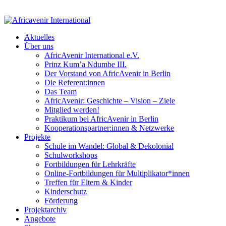
Aktuelles
Über uns
AfricAvenir International e.V.
Prinz Kum’a Ndumbe III.
Der Vorstand von AfricAvenir in Berlin
Die Referent:innen
Das Team
AfricAvenir: Geschichte – Vision – Ziele
Mitglied werden!
Praktikum bei AfricAvenir in Berlin
Kooperationspartner:innen & Netzwerke
Projekte
Schule im Wandel: Global & Dekolonial
Schulworkshops
Fortbildungen für Lehrkräfte
Online-Fortbildungen für Multiplikator*innen
Treffen für Eltern & Kinder
Kinderschutz
Förderung
Projektarchiv
Angebote