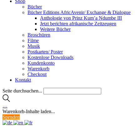
Shop
Bücher
Bücher Editions AfricAvenir/ Exchange & Dialogue
Anthologie von Prinz Kum’a Ndumbe III
Jetzt berichten afrikanische Zeitzeugen
Weitere Bücher
Broschüren
Filme
Musik
Postkarten/ Poster
Kostenlose Downloads
Kundenkonto
Warenkorb
Checkout
Kontakt
Seite durchsuchen...
…
Warenkorb-Inhalte laden...
Spenden