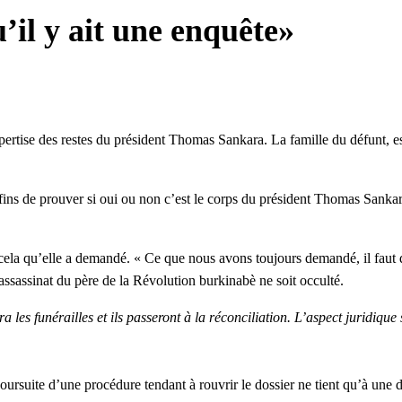
il y ait une enquête»
pertise des restes du président Thomas Sankara. La famille du défunt, est
ux fins de prouver si oui ou non c’est le corps du président Thomas Sank
 cela qu’elle a demandé. « Ce que nous avons toujours demandé, il faut 
l’assassinat du père de la Révolution burkinabè ne soit occulté.
fera les funérailles et ils passeront à la réconciliation. L’aspect jurid
 poursuite d’une procédure tendant à rouvrir le dossier ne tient qu’à une