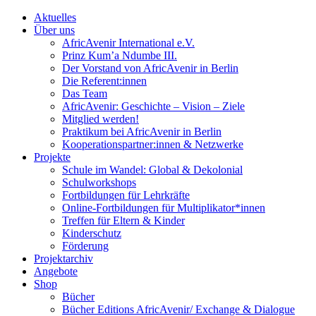
Aktuelles
Über uns
AfricAvenir International e.V.
Prinz Kum’a Ndumbe III.
Der Vorstand von AfricAvenir in Berlin
Die Referent:innen
Das Team
AfricAvenir: Geschichte – Vision – Ziele
Mitglied werden!
Praktikum bei AfricAvenir in Berlin
Kooperationspartner:innen & Netzwerke
Projekte
Schule im Wandel: Global & Dekolonial
Schulworkshops
Fortbildungen für Lehrkräfte
Online-Fortbildungen für Multiplikator*innen
Treffen für Eltern & Kinder
Kinderschutz
Förderung
Projektarchiv
Angebote
Shop
Bücher
Bücher Editions AfricAvenir/ Exchange & Dialogue