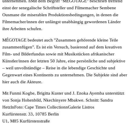
unternehmen. nMit dem Begriff "MÉGOTAGE" beschrieb treffend
einst der senegalische Schriftsteller und Filmemacher Sembene
Ousmane die miserablen Produktionsbedingungen, in denen die
Filmemacher/innen der unlängst unabhängig gewordenen Länder
ihre Arbeiten schufen.
MÉGOTAGE bedeutet auch "Zusammen gehörende kleine Teile
zusammenfügen". Es ist ein Versuch, basierend auf dem kreativen
Film- und Bilderfundus sowie mit Musikstücken afrikanischer
Künstler/innen der letzten 50 Jahre, eine persönliche und subjektive
– weil unvollständige – Reise in die lebendige Geschichte und
Gegenwart eines Kontinents zu unternehmen. Die Subjekte sind aber
hier auch die Akteure.
Mit Funmi Kogbe, Brigitta Kuster und J. Enoka Ayemba unterstützt
von Sonja Hohenbild, Nkechinyere Mbakwe. Schnitt: Sandra
HetzlnFoto: Cape Times CollectionnGalerie Listros
Kurfürstenstr. 33, 10785 Berlin
U1, M85 Kurfürstenstraße