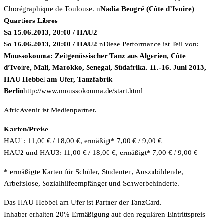
Chorégraphique de Toulouse. n
Nadia Beugré (Côte d’Ivoire)
Quartiers Libres
Sa 15.06.2013, 20:00 / HAU2
So 16.06.2013, 20:00 / HAU2
nDiese Performance ist Teil von:
Moussokouma: Zeitgenössischer Tanz aus Algerien, Côte
d’Ivoire, Mali, Marokko, Senegal, Südafrika. 11.-16. Juni 2013,
HAU Hebbel am Ufer, Tanzfabrik
Berlin
http://www.moussokouma.de/start.html
AfricAvenir ist Medienpartner.
Karten/Preise
HAU1: 11,00 € / 18,00 €, ermäßigt* 7,00 € / 9,00 €
HAU2 und HAU3: 11,00 € / 18,00 €, ermäßigt* 7,00 € / 9,00 €
* ermäßigte Karten für Schüler, Studenten, Auszubildende,
Arbeitslose, Sozialhilfeempfänger und Schwerbehinderte.
Das HAU Hebbel am Ufer ist Partner der TanzCard.
Inhaber erhalten 20% Ermäßigung auf den regulären Eintrittspreis