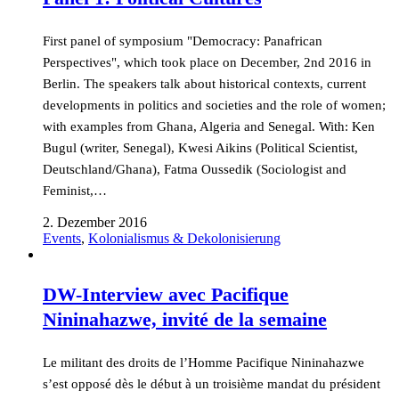
First panel of symposium "Democracy: Panafrican
Perspectives", which took place on December, 2nd 2016 in
Berlin. The speakers talk about historical contexts, current
developments in politics and societies and the role of women;
with examples from Ghana, Algeria and Senegal. With: Ken
Bugul (writer, Senegal), Kwesi Aikins (Political Scientist,
Deutschland/Ghana), Fatma Oussedik (Sociologist and
Feminist,…
2. Dezember 2016
Events
,
Kolonialismus & Dekolonisierung
DW-Interview avec Pacifique
Nininahazwe, invité de la semaine
Le militant des droits de l’Homme Pacifique Nininahazwe
s’est opposé dès le début à un troisième mandat du président