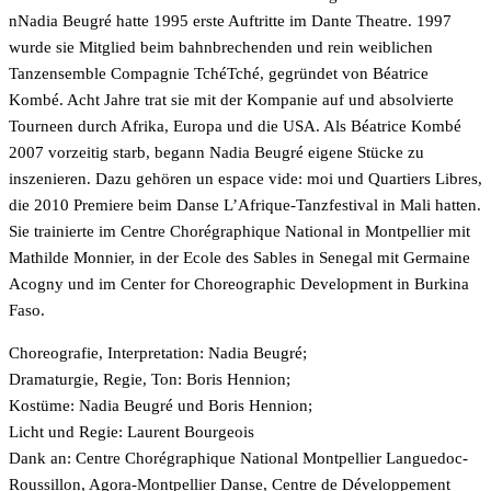
nNadia Beugré hatte 1995 erste Auftritte im Dante Theatre. 1997
wurde sie Mitglied beim bahnbrechenden und rein weiblichen
Tanzensemble Compagnie TchéTché, gegründet von Béatrice
Kombé. Acht Jahre trat sie mit der Kompanie auf und absolvierte
Tourneen durch Afrika, Europa und die USA. Als Béatrice Kombé
2007 vorzeitig starb, begann Nadia Beugré eigene Stücke zu
inszenieren. Dazu gehören un espace vide: moi und Quartiers Libres,
die 2010 Premiere beim Danse L’Afrique-Tanzfestival in Mali hatten.
Sie trainierte im Centre Chorégraphique National in Montpellier mit
Mathilde Monnier, in der Ecole des Sables in Senegal mit Germaine
Acogny und im Center for Choreographic Development in Burkina
Faso.
Choreografie, Interpretation: Nadia Beugré;
Dramaturgie, Regie, Ton: Boris Hennion;
Kostüme: Nadia Beugré und Boris Hennion;
Licht und Regie: Laurent Bourgeois
Dank an: Centre Chorégraphique National Montpellier Languedoc-
Roussillon, Agora-Montpellier Danse, Centre de Développement