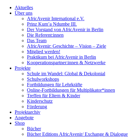
Aktuelles
Über uns
AfricAvenir International e.V.
Prinz Kum’a Ndumbe III.
Der Vorstand von AfricAvenir in Berlin
Die Referent:innen
Das Team
AfricAvenir: Geschichte – Vision – Ziele
Mitglied werden!
Praktikum bei AfricAvenir in Berlin
Kooperationspartner:innen & Netzwerke
Projekte
Schule im Wandel: Global & Dekolonial
Schulworkshops
Fortbildungen für Lehrkräfte
Online-Fortbildungen für Multiplikator*innen
Treffen für Eltern & Kinder
Kinderschutz
Förderung
Projektarchiv
Angebote
Shop
Bücher
Bücher Editions AfricAvenir/ Exchange & Dialogue