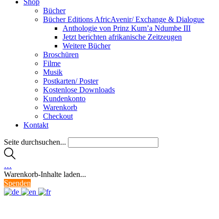
Shop
Bücher
Bücher Editions AfricAvenir/ Exchange & Dialogue
Anthologie von Prinz Kum’a Ndumbe III
Jetzt berichten afrikanische Zeitzeugen
Weitere Bücher
Broschüren
Filme
Musik
Postkarten/ Poster
Kostenlose Downloads
Kundenkonto
Warenkorb
Checkout
Kontakt
Seite durchsuchen...
…
Warenkorb-Inhalte laden...
Spenden