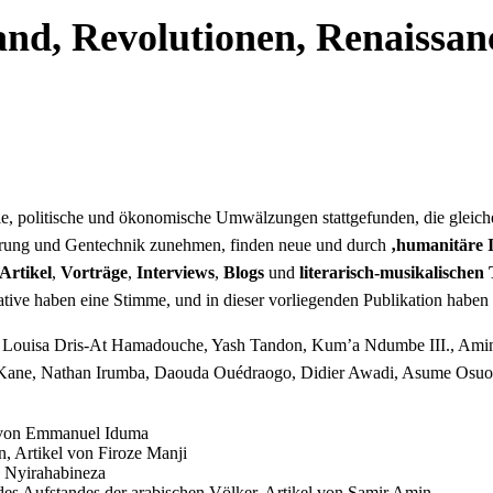
and, Revolutionen, Renaissan
ale, politische und ökonomische Umwälzungen stattgefunden, die gle
erung und Gentechnik zunehmen, finden neue und durch
‚humanitäre I
Artikel
,
Vorträge
,
Interviews
,
Blogs
und
literarisch-musikalischen 
eative haben eine Stimme, und in dieser vorliegenden Publikation haben
ouisa Dris-At Hamadouche, Yash Tandon, Kum’a Ndumbe III., Amina
 Kane, Nathan Irumba, Daouda Ouédraogo, Didier Awadi, Asume Osuok
g von Emmanuel Iduma
, Artikel von Firoze Manji
d Nyirahabineza
es Aufstandes der arabischen Völker, Artikel von Samir Amin