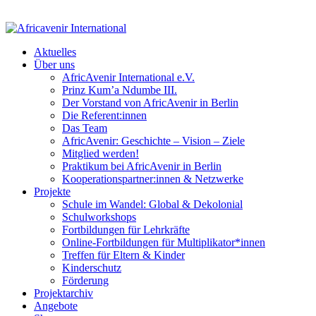
Aktuelles
Über uns
AfricAvenir International e.V.
Prinz Kum’a Ndumbe III.
Der Vorstand von AfricAvenir in Berlin
Die Referent:innen
Das Team
AfricAvenir: Geschichte – Vision – Ziele
Mitglied werden!
Praktikum bei AfricAvenir in Berlin
Kooperationspartner:innen & Netzwerke
Projekte
Schule im Wandel: Global & Dekolonial
Schulworkshops
Fortbildungen für Lehrkräfte
Online-Fortbildungen für Multiplikator*innen
Treffen für Eltern & Kinder
Kinderschutz
Förderung
Projektarchiv
Angebote