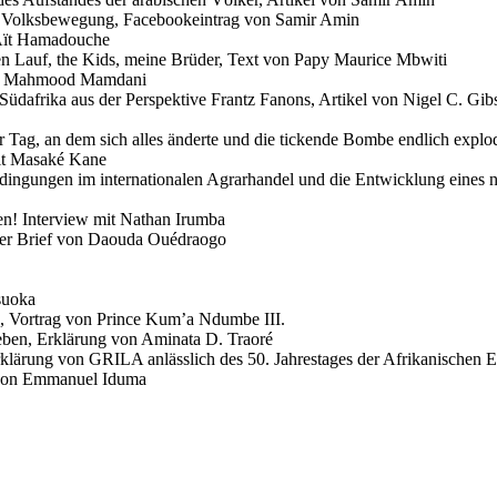
e Volksbewegung, Facebookeintrag von Samir Amin
-Aït Hamadouche
freien Lauf, the Kids, meine Brüder, Text von Papy Maurice Mbwiti
 von Mahmood Mamdani
Südafrika aus der Perspektive Frantz Fanons, Artikel von Nigel C. Gib
Tag, an dem sich alles änderte und die tickende Bombe endlich explod
mit Masaké Kane
ingungen im internationalen Agrarhandel und die Entwicklung eines n
en! Interview mit Nathan Irumba
ner Brief von Daouda Ouédraogo
suoka
ja, Vortrag von Prince Kum’a Ndumbe III.
geben, Erklärung von Aminata D. Traoré
rung von GRILA anlässlich des 50. Jahrestages der Afrikanischen E
g von Emmanuel Iduma