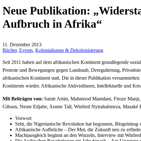
Neue Publikation: „Widerst
Aufbruch in Afrika“
11. Dezember 2013
Bücher
,
Events
,
Kolonialismus & Dekolonisierung
Seit 2011 haben auf dem afrikanischen Kontinent grundlegende sozi
Proteste und Bewegungen gegen Landraub, Deregulierung, Privatisi
afrikanischen Kontinent statt. Die in dieser Publikation versammelten
Kontinents wieder. Afrikanische AktivistInnen, Intellektuelle und Kr
Mit Beiträgen von:
Samir Amin, Mahmood Mamdani, Firoze Manji, L
Gibson, Ntone Edjabe, Arame Tall, Winfred Nyirahabineza, Masaké
Vorwort
Seht, die Nigerianische Revolution hat begonnen, Blogeintra
Afrikanische Aufbrüche – Der Mut, die Zukunft neu zu erfinden
Machtausgleich beginnt an den Wurzeln, Interview mit Winfre
Die Arabischen Revolutionen ein Jahr danach – Am Ursprung d