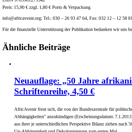
Preis: 15,90 € zzgl. 1,80 € Porto & Verpackung
gro.rinevacirfa@ofni
; Tel.: 030 – 26 93 47 64, Fax: 032 12 – 12 58 8
Für die finanzielle Unterstützung der Publikation bedanken wir uns 
Ähnliche Beiträge
Neuauflage: „50 Jahre afrikani
Schriftenreihe, 4,50 €
AfricAvenir freut sich, die von der Bundeszentrale für politis
Abhängigkeiten" anzukündigen (Erscheinungsdatum: 7.1.2013). 
aus ihrer je unterschiedlichen Perspektive Bilanz ziehen nac
Un-Abhängigkeit und Dekolonisierung zum ersten Mal…