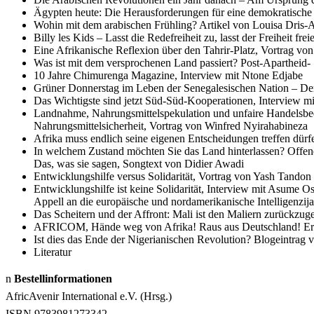
Ägypten heute: Die Herausforderungen für eine demokratisch
Wohin mit dem arabischen Frühling? Artikel von Louisa Dris
Billy les Kids – Lasst die Redefreiheit zu, lasst der Freiheit 
Eine Afrikanische Reflexion über den Tahrir-Platz, Vortrag
Was ist mit dem versprochenen Land passiert? Post-Apartheid- 
10 Jahre Chimurenga Magazine, Interview mit Ntone Edjabe
Grüner Donnerstag im Leben der Senegalesischen Nation – Der 
Das Wichtigste sind jetzt Süd-Süd-Kooperationen, Interview 
Landnahme, Nahrungsmittelspekulation und unfaire Handelsbed
Nahrungsmittelsicherheit, Vortrag von Winfred Nyirahabineza
Afrika muss endlich seine eigenen Entscheidungen treffen dürf
In welchem Zustand möchten Sie das Land hinterlassen? Offe
Das, was sie sagen, Songtext von Didier Awadi
Entwicklungshilfe versus Solidarität, Vortrag von Yash Tandon
Entwicklungshilfe ist keine Solidarität, Interview mit Asume O
Appell an die europäische und nordamerikanische Intelligenzi
Das Scheitern und der Affront: Mali ist den Maliern zurückzu
AFRICOM, Hände weg von Afrika! Raus aus Deutschland! Erklä
Ist dies das Ende der Nigerianischen Revolution? Blogeintra
Literatur
n
Bestellinformationen
AfricAvenir International e.V. (Hrsg.)
ISBN 9783981273342