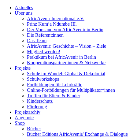
Aktuelles
Über uns
AfricAvenir International e.V.
Prinz Kum’a Ndumbe III.
Der Vorstand von AfricAvenir in Berlin
Die Referent:innen
Das Team
AfricAvenir: Geschichte – Vision – Ziele
Mitglied werden!
Praktikum bei AfricAvenir in Berlin
Kooperationspartner:innen & Netzwerke
Projekte
Schule im Wandel: Global & Dekolonial
Schulworkshops
Fortbildungen für Lehrkräfte
Online-Fortbildungen für Multiplikator*innen
Treffen für Eltern & Kinder
Kinderschutz
Förderung
Projektarchiv
Angebote
Shop
Bücher
Bücher Editions AfricAvenir/ Exchange & Dialogue