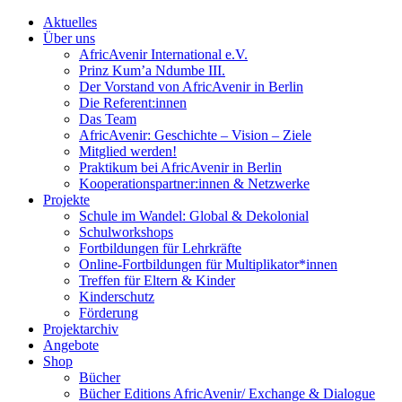
Aktuelles
Über uns
AfricAvenir International e.V.
Prinz Kum’a Ndumbe III.
Der Vorstand von AfricAvenir in Berlin
Die Referent:innen
Das Team
AfricAvenir: Geschichte – Vision – Ziele
Mitglied werden!
Praktikum bei AfricAvenir in Berlin
Kooperationspartner:innen & Netzwerke
Projekte
Schule im Wandel: Global & Dekolonial
Schulworkshops
Fortbildungen für Lehrkräfte
Online-Fortbildungen für Multiplikator*innen
Treffen für Eltern & Kinder
Kinderschutz
Förderung
Projektarchiv
Angebote
Shop
Bücher
Bücher Editions AfricAvenir/ Exchange & Dialogue