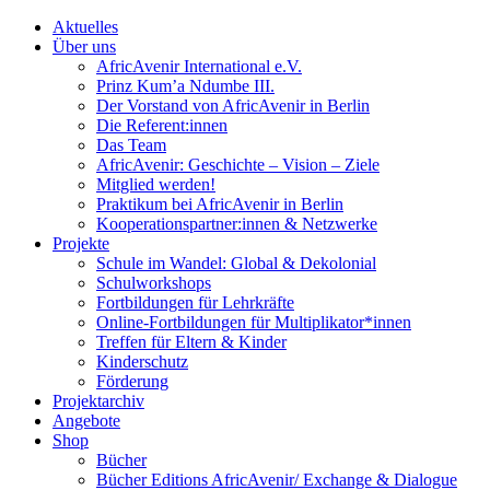
Aktuelles
Über uns
AfricAvenir International e.V.
Prinz Kum’a Ndumbe III.
Der Vorstand von AfricAvenir in Berlin
Die Referent:innen
Das Team
AfricAvenir: Geschichte – Vision – Ziele
Mitglied werden!
Praktikum bei AfricAvenir in Berlin
Kooperationspartner:innen & Netzwerke
Projekte
Schule im Wandel: Global & Dekolonial
Schulworkshops
Fortbildungen für Lehrkräfte
Online-Fortbildungen für Multiplikator*innen
Treffen für Eltern & Kinder
Kinderschutz
Förderung
Projektarchiv
Angebote
Shop
Bücher
Bücher Editions AfricAvenir/ Exchange & Dialogue