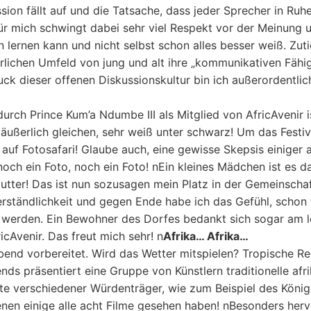
ssion fällt auf und die Tatsache, dass jeder Sprecher in Ruh
r mich schwingt dabei sehr viel Respekt vor der Meinung 
lernen kann und nicht selbst schon alles besser weiß. Zuti
türlichen Umfeld von jung und alt ihre „kommunikativen Fähi
k dieser offenen Diskussionskultur bin ich außerordentlich 
durch Prince Kum’a Ndumbe III als Mitglied von AfricAvenir 
äußerlich gleichen, sehr weiß unter schwarz! Um das Festiva
n auf Fotosafari! Glaube auch, eine gewisse Skepsis einiger
noch ein Foto, noch ein Foto! nEin kleines Mädchen ist es 
utter! Das ist nun sozusagen mein Platz in der Gemeinscha
tändlichkeit und gegen Ende habe ich das Gefühl, schon fi
werden. Ein Bewohner des Dorfes bedankt sich sogar am le
cAvenir. Das freut mich sehr! n
Afrika… Afrika…
Abend vorbereitet. Wird das Wetter mitspielen? Tropische R
ds präsentiert eine Gruppe von Künstlern traditionelle af
te verschiedener Würdenträger, wie zum Beispiel des Köni
enen einige alle acht Filme gesehen haben! nBesonders her