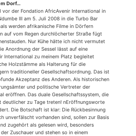
nem Dorf…
or der Fondation AfricAvenir International in
Ndumbe III am 5. Juli 2008 in die Turbo Bar
ls werden afrikanische Filme in Dörfern
thin auf vom Regen durchlöcherter Straße fügt
nenstauden. Nur Kühe hätte ich nicht vermutet
Die Anordnung der Sessel lässt auf eine
r International zu meinem Platz begleitet
ache Holzstämme als Halterung für die
rn traditioneller Gesellschaftsordnung. Das ist
ofunde Akzeptanz des Anderen. Als historischen
rungsämter und politische Vertreter der
al eröffnen. Das duale Gesellschaftssystem, die
ht deutlicher zu Tage treten! nEröffnungsworte
ert. Die Botschaft ist klar: Die Rückbesinnung
ch unverfälscht vorhanden sind, sollen zur Basis
 und zugehört als gelesen wird, besonders
 der Zuschauer und stehen so in einem