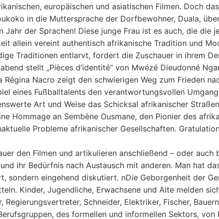
ikanischen, europäischen und asiatischen Filmen. Doch das
 Moukoko in die Muttersprache der Dorfbewohner, Duala, übe
en Jahr der Sprachen! Diese junge Frau ist es auch, die die 
it allein vereint authentisch afrikanische Tradition und Mod
ige Traditionen entlarvt, fordert die Zuschauer in ihrem D
abend stellt „Pièces d’identité“ von Mwézé Dieudonné Ngan
nta Régina Nacro zeigt den schwierigen Weg zum Frieden nac
iel eines Fußballtalents den verantwortungsvollen Umgang 
benswerte Art und Weise das Schicksal afrikanischer Straße
eine Hommage an Sembène Ousmane, den Pionier des afrika
chaktuelle Probleme afrikanischer Gesellschaften. Gratulat
er den Filmen und artikulieren anschließend – oder auch b
n und ihr Bedürfnis nach Austausch mit anderen. Man hat da
rt, sondern eingehend diskutiert. nDie Geborgenheit der Ge
tteln. Kinder, Jugendliche, Erwachsene und Alte melden sich 
 Regierungsvertreter, Schneider, Elektriker, Fischer, Bauern
erufsgruppen, des formellen und informellen Sektors, von 