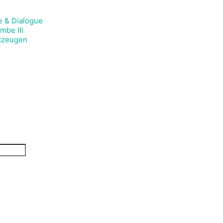
e & Dialogue
mbe III
itzeugen