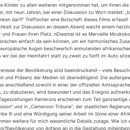
 Kinder zu allen weiteren mitgenommen hat, um ihnen die B
mer, mit neun Jahren, bei einer Diskussion zu Wort meldet: 
ken darf!“ Treffsicher eine Botschaft dieses Films erfasst!
glichkeit zur Diskussion an diesem Abend weicht einem her
und Frauen ihren Platz. nDiesmal ist es Merveille Moukoko, 
Menschen einfach da sein können, um ein harmonisches Zus
 für europäische Augen beschwerlich anmutenden afrikanisc
 wir bei der Heimfahrt statt zu zweit zu fünft im Auto sit
teresse der Bevölkerung sind beeindruckend – viele Besuch
it und Präsenz der Medien ist überwältigend. Die außergew
se anschließend sowohl in einer der offiziellen Amtssprache
a, zu diskutieren, wird bewundert und das Ereignis aufmer
Tageszeitungen Kameruns erscheinen zum Teil ganzseitige Ar
ression“ und in „Cameroon Tribune“, der staatlichen Regier
 III und eine Würdigung seiner Arbeit im Sinne einer Afri
en weitere für mich wesentliche Details zutage. Wie ich erf
 Dorfbevölkerung von Anfang an in die Gestaltung miteinbe