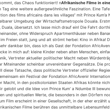
kommt, das Chaos funktioniert! n
Afrikanische Filme in ei
g eine weitere außergewöhnliche Faszination. Eine Tafel v
ion des films africains dans les villages“ mit Prince Kum’a 
elbarer Umgebung der Wirtschaftsmetropole Douala. Erstma
 Duala, übersetzt. Ich lasse mich drauf ein! Die Fahrt dor
n ineinander, ohne Widerspruch Apartmenthäuser neben Bana
im Freien statt, jung und alt strömt herbei: Kino in Afrika! 
hr dankbar bin, dass ich als Gast der Fondation AfricAveni
ücke in mich auf: kleine Kinder neben alten Menschen, einf
ik, Vertreter aktueller politischer Macht neben Würdenträge
ar Miteinander scheinbar unvereinbarer Gegensätze. Die pr
iese Tatsache, dass politische Vertreter offizieller Regie
emeinsam ein Festival der Fondation AfricAvenir Internation
cher Macht, in den postkolonialen Staaten Afrikas könnte nic
ir gelobt und die Idee von Prince Kum’ a Ndumbe III bewund
llen und spirituellen Werte, die besonders in den Dörfern no
 Film erscheint in einer Gesellschaft, in der eher erzählt
rikanischen Filme berühren das unmittelbare Lebensumfeld