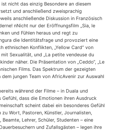
 ist nicht das einzig Besondere an diesem
rsetzt und anschließend zweisprachig
jeweils anschließende Diskussion in Französisch
erne! nNicht nur der Eröffnungsfilm „Sia, le
enken und Fühlen heraus und regt zu
gura die Identitätsfrage und provoziert eine
h ethnischen Konflikten, „Yellow Card“ von
mit Sexualität, und „La petite vendeuse du
nkinder näher. Die Präsentation von „Ceddo“, „Le
nischen Films. Das Spektrum der gezeigten
ion dem jungen Team von AfricAvenir zur Auswahl
ereits während der Filme – in Duala und
s Gefühl, dass die Emotionen ihren Ausdruck
meinschaft scheint dabei ein besonderes Gefühl
zu Wort, Pastoren, Künstler, Journalisten,
, Beamte, Lehrer, Schüler, Studenten – eine
Dauerbesuchern und Zufallsgästen – legen ihre