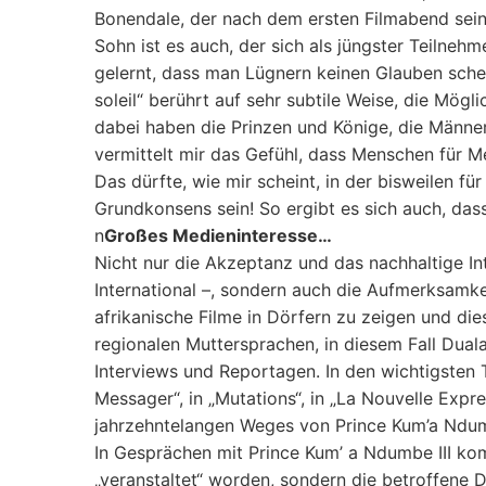
Bonendale, der nach dem ersten Filmabend seine
Sohn ist es auch, der sich als jüngster Teilneh
gelernt, dass man Lügnern keinen Glauben schen
soleil“ berührt auf sehr subtile Weise, die Mö
dabei haben die Prinzen und Könige, die Männer 
vermittelt mir das Gefühl, dass Menschen für 
Das dürfte, wie mir scheint, in der bisweilen
Grundkonsens sein! So ergibt es sich auch, dass
n
Großes Medieninteresse…
Nicht nur die Akzeptanz und das nachhaltige In
International –, sondern auch die Aufmerksamke
afrikanische Filme in Dörfern zu zeigen und die
regionalen Muttersprachen, in diesem Fall Dual
Interviews und Reportagen. In den wichtigsten 
Messager“, in „Mutations“, in „La Nouvelle Exp
jahrzehntelangen Weges von Prince Kum’a Ndumbe
In Gesprächen mit Prince Kum’ a Ndumbe III komm
„veranstaltet“ worden, sondern die betroffene