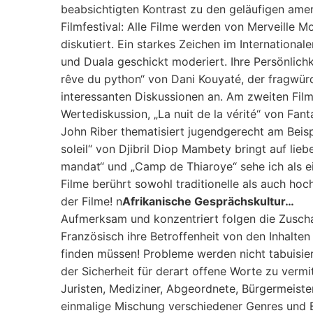
beabsichtigten Kontrast zu den geläufigen amer
Filmfestival: Alle Filme werden von Merveille
diskutiert. Ein starkes Zeichen im International
und Duala geschickt moderiert. Ihre Persönlichke
rêve du python“ von Dani Kouyaté, der fragwürd
interessanten Diskussionen an. Am zweiten Film
Wertediskussion, „La nuit de la vérité“ von Fa
John Riber thematisiert jugendgerecht am Beisp
soleil“ von Djibril Diop Mambety bringt auf lie
mandat“ und „Camp de Thiaroye“ sehe ich als 
Filme berührt sowohl traditionelle als auch ho
der Filme! n
Afrikanische Gesprächskultur…
Aufmerksam und konzentriert folgen die Zuschau
Französisch ihre Betroffenheit von den Inhalte
finden müssen! Probleme werden nicht tabuisie
der Sicherheit für derart offene Worte zu vermi
Juristen, Mediziner, Abgeordnete, Bürgermeister,
einmalige Mischung verschiedener Genres und B