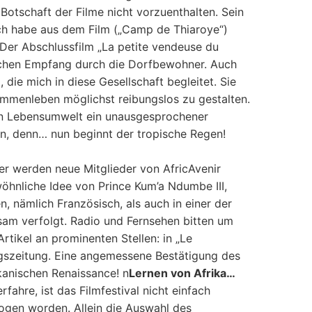
otschaft der Filme nicht vorzuenthalten. Sein
„Ich habe aus dem Film („Camp de Thiaroye“)
 Der Abschlussfilm „La petite vendeuse du
zlichen Empfang durch die Dorfbewohner. Auch
die mich in diese Gesellschaft begleitet. Sie
ammenleben möglichst reibungslos zu gestalten.
hen Lebensumwelt ein unausgesprochener
zen, denn… nun beginnt der tropische Regen!
er werden neue Mitglieder von AfricAvenir
öhnliche Idee von Prince Kum’a Ndumbe III,
n, nämlich Französisch, als auch in einer der
ksam verfolgt. Radio und Fernsehen bitten um
tikel an prominenten Stellen: in „Le
ungszeitung. Eine angemessene Bestätigung des
kanischen Renaissance! n
Lernen von Afrika…
ahre, ist das Filmfestival nicht einfach
zogen worden. Allein die Auswahl des