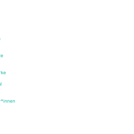
n
le
rke
l
or*innen