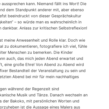
e aussprechen kann. Niemand fällt ins Wort! Die
und dem Standpunkt anderer mit, aber ebenso
efst beeindruckt von dieser Gesprächskultur
gkeiten“ – so würde man es wahrscheinlich in
dankbar. Anlass zur kritischen Selbstreflexion!
ist meine Anwesenheit und Rolle klar. Doch wie
l zu dokumentieren, fotografiere ich viel, fühle
 alter Menschen zu bemerken. Die Kinder
dann auch, das mich jeden Abend erwartet und
ft, eine große Ehre! Von Abend zu Abend wird
xer Bestandteil der Veranstaltung zu sein und
tzten Abend bei mir für mein nachhaltiges
egen während der Regenzeit sind
rikanische Musik und Tänze. Danach wechseln an
gs der Bakoko, mit persönlichen Worten und
vorzuheben ist die Aussage eines Malers aus