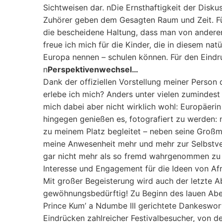
Sichtweisen dar. nDie Ernsthaftigkeit der Disku
Zuhörer geben dem Gesagten Raum und Zeit. Fü
die bescheidene Haltung, dass man von anderen 
freue ich mich für die Kinder, die in diesem na
Europa nennen – schulen können. Für den Eindruc
n
Perspektivenwechsel…
Dank der offiziellen Vorstellung meiner Person 
erlebe ich mich? Anders unter vielen zumindest 
mich dabei aber nicht wirklich wohl: Europäeri
hingegen genießen es, fotografiert zu werden: 
zu meinem Platz begleitet – neben seine Großm
meine Anwesenheit mehr und mehr zur Selbstvers
gar nicht mehr als so fremd wahrgenommen zu 
Interesse und Engagement für die Ideen von Afri
Mit großer Begeisterung wird auch der letzte 
gewöhnungsbedürftig! Zu Beginn des lauen Aben
Prince Kum’ a Ndumbe III gerichtete Dankeswor
Eindrücken zahlreicher Festivalbesucher, von d