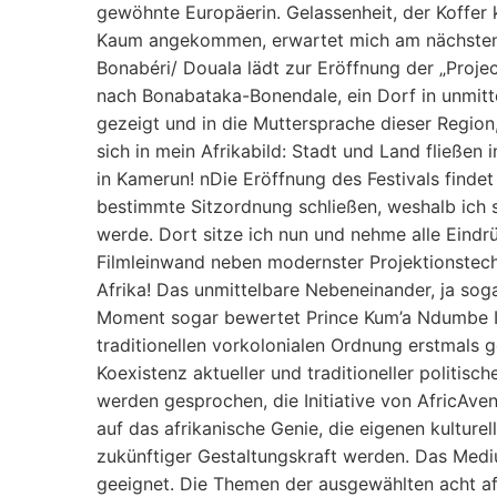
gewöhnte Europäerin. Gelassenheit, der Koffer 
Kaum angekommen, erwartet mich am nächsten Ta
Bonabéri/ Douala lädt zur Eröffnung der „Project
nach Bonabataka-Bonendale, ein Dorf in unmitt
gezeigt und in die Muttersprache dieser Region,
sich in mein Afrikabild: Stadt und Land fließe
in Kamerun! nDie Eröffnung des Festivals findet 
bestimmte Sitzordnung schließen, weshalb ich se
werde. Dort sitze ich nun und nehme alle Eindr
Filmleinwand neben modernster Projektionstechn
Afrika! Das unmittelbare Nebeneinander, ja sog
Moment sogar bewertet Prince Kum’a Ndumbe III d
traditionellen vorkolonialen Ordnung erstmals g
Koexistenz aktueller und traditioneller politis
werden gesprochen, die Initiative von AfricAven
auf das afrikanische Genie, die eigenen kulture
zukünftiger Gestaltungskraft werden. Das Medium
geeignet. Die Themen der ausgewählten acht af