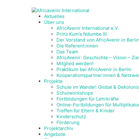
Aktuelles
Über uns
AfricAvenir International e.V.
Prinz Kum’a Ndumbe III.
Der Vorstand von AfricAvenir in Berli
Die Referent:innen
Das Team
AfricAvenir: Geschichte – Vision – Zie
Mitglied werden!
Praktikum bei AfricAvenir in Berlin
Kooperationspartner:innen & Netzwe
Projekte
Schule im Wandel: Global & Dekolonia
Schulworkshops
Fortbildungen für Lehrkräfte
Online-Fortbildungen für Multiplikat
Treffen für Eltern & Kinder
Kinderschutz
Förderung
Projektarchiv
Angebote