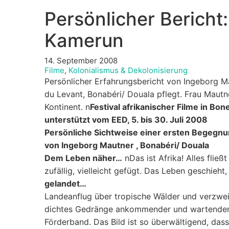
Persönlicher Bericht:
Kamerun
14. September 2008
Filme
,
Kolonialismus & Dekolonisierung
Persönlicher Erfahrungsbericht von Ingeborg M
du Levant, Bonabéri/ Douala pflegt. Frau Maut
Kontinent. n
Festival afrikanischer Filme in Bo
unterstützt vom EED, 5. bis 30. Juli 2008
Persönliche Sichtweise einer ersten Begegnun
von Ingeborg Mautner , Bonabéri/ Douala
Dem Leben näher…
nDas ist Afrika! Alles fließ
zufällig, vielleicht gefügt. Das Leben geschieh
gelandet…
Landeanflug über tropische Wälder und verzweigt
dichtes Gedränge ankommender und wartender 
Förderband. Das Bild ist so überwältigend, das