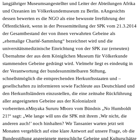
langjähriger Museumsangestellter und Leiter der Abteilungen Afrika
und Ozeanien im Völkerkundemuseum zu Berlin. nAngesichts
dessen bewerten es die NGO als eine bewusste Irreführung der
Öffentlichkeit, wenn in der Pressemitteilung der SPK vom 21.3.2014
der Gesamtbestand der von ihnen verwahrten Gebeine als
„ehemalige Charité-Sammlung“ bezeichnet wird und die
universitätsmedizinische Einrichtung von der SPK zur (erneuten)
Übernahme der aus dem Königlichen Museum für Völkerkunde
stammenden Gebeine gedrängt wird. Vielmehr liegt es eindeutig in
der Verantwortung der bundesunmittelbaren Stiftung,
schnellstmöglich die entsprechenden Herkunftsstaaten und –
gesellschaften zu informieren sowie Fachleute aus Deutschland und
den Herkunftsländern einzustellen, die eine zeitnahe Rückführung
aller angeeigneten Gebeine aus der Kolonialzeit
vorbereiten.nMnyaka Sururu Mboro vom Bündnis „No Humboldt
21!“ sagt: „Wie lange will uns die SPK mit ihrem ‚Wir nicht, die
anderen auch!’ noch hinhalten? Wir Tansanier warten jetzt seit
Monaten vergeblich auf eine klare Antwort auf unsere Frage, ob die
Bundesstiftung angeeignete menschliche Gebeine und Kulturschätze