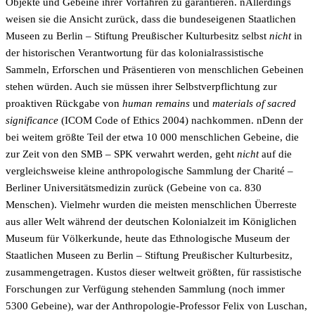
Objekte und Gebeine ihrer Vorfahren zu garantieren. nAllerdings
weisen sie die Ansicht zurück, dass die bundeseigenen Staatlichen
Museen zu Berlin – Stiftung Preußischer Kulturbesitz selbst
nicht
in
der historischen Verantwortung für das kolonialrassistische
Sammeln, Erforschen und Präsentieren von menschlichen Gebeinen
stehen würden. Auch sie müssen ihrer Selbstverpflichtung zur
proaktiven Rückgabe von
human remains
und
materials of sacred
significance
(ICOM Code of Ethics 2004) nachkommen. nDenn der
bei weitem größte Teil der etwa 10 000 menschlichen Gebeine, die
zur Zeit von den SMB – SPK verwahrt werden, geht
nicht
auf die
vergleichsweise kleine anthropologische Sammlung der Charité –
Berliner Universitätsmedizin zurück (Gebeine von ca. 830
Menschen). Vielmehr wurden die meisten menschlichen Überreste
aus aller Welt während der deutschen Kolonialzeit im Königlichen
Museum für Völkerkunde, heute das Ethnologische Museum der
Staatlichen Museen zu Berlin – Stiftung Preußischer Kulturbesitz,
zusammengetragen. Kustos dieser weltweit größten, für rassistische
Forschungen zur Verfügung stehenden Sammlung (noch immer
5300 Gebeine), war der Anthropologie-Professor Felix von Luschan,