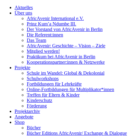
Aktuelles
Über uns
AfricAvenir International e.V.
Prinz Kum’a Ndumbe III.
Der Vorstand von AfricAvenir in Berlin
Die Referent:innen
Das Team
AfricAvenir: Geschichte – Vision – Ziele
Mitglied werden!
Praktikum bei AfricAvenir in Berlin
Kooperationspartner:innen & Netzwerke
Projekte
Schule im Wandel: Global & Dekolonial
Schulworkshops
Fortbildungen für Lehrkräfte
Online-Fortbildungen für Multiplikator*innen
Treffen für Eltern & Kinder
Kinderschutz
Förderung
Projektarchiv
Angebote
Shop
Bücher
Bücher Editions AfricAvenir/ Exchange & Dialogue