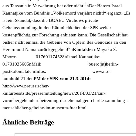
aus Tansania in Verwahrung hat oder nicht.“nDer Herero Israel
Kaunatjike vom Bündnis „Völkermord verjährt nicht!“ ergänzt: „Es
ist ein Skandal, dass die BGAEU Virchows private
Gebeinssammlung in den Räumlichkeiten der SPK weiter
kostenpflichtig zur Forschung anbieten kann. Die Gesellschaft hat
bisher nicht einmal die Gebeine von Opfern des Genozids an den
Herero und Nama zurückgegeben!“n
Kontakte:
nMnyaka S.
Mboro: 017601174528nIsrael Kaunatjike:
01731035605nMail: buero(at)berlin-
postkolonial.de nInfos:
www.no-
humboldt21.den
PM der SPK vom 21.3.2014:
http://www.preussischer-
kulturbesitz.de/pressemitteilung/news/2014/03/21/zur-
voruebergehenden-betreuung-der-ehemaligen-charite-sammlung-
menschlicher-gebeine-im-museum-fuer.html
Ähnliche Beiträge